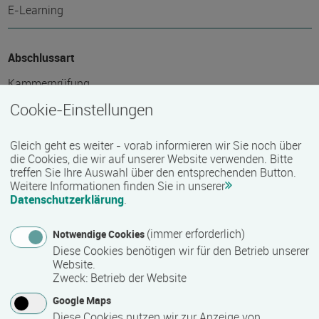
E-Learning
Abschlussart
Kammerprüfung
Cookie-Einstellungen
Nähere Bezeichnung des Abschlusses
Gleich geht es weiter - vorab informieren wir Sie noch über
IHK Abschluss Fachwirt/-in für Versicherungen und
die Cookies, die wir auf unserer Website verwenden. Bitte
treffen Sie Ihre Auswahl über den entsprechenden Button.
Finanzen. DQR-Niveau: Bachelor Professional.
Weitere Informationen finden Sie in unserer
Datenschutzerklärung
.
Voraussichtliche Dauer
(immer erforderlich)
Notwendige Cookies
15 Monat(e)
Diese Cookies benötigen wir für den Betrieb unserer
Website.
Zweck
:
Betrieb der Website
Termin
Google Maps
Diese Cookies nutzen wir zur Anzeige von