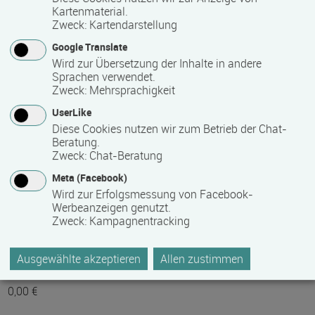
Termine auf Anfrage
Kartenmaterial.
Zweck
:
Kartendarstellung
Google Translate
Bemerkungen zum Termin
Wird zur Übersetzung der Inhalte in andere
Termin auf Anfrage
Sprachen verwendet.
Zweck
:
Mehrsprachigkeit
UserLike
Mindest­teilnehmer­anzahl
Diese Cookies nutzen wir zum Betrieb der Chat-
Beratung.
3
Zweck
:
Chat-Beratung
Meta (Facebook)
Maximale Teilnehmerzahl
Wird zur Erfolgsmessung von Facebook-
Werbeanzeigen genutzt.
12
Zweck
:
Kampagnentracking
Ausgewählte akzeptieren
Allen zustimmen
Teilnahmegebühr
0,00 €