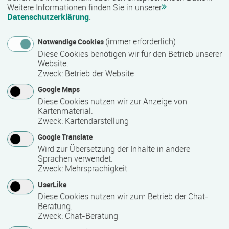
Weitere Informationen finden Sie in unserer
Datenschutzerklärung
.
Abschlussart
(immer erforderlich)
Notwendige Cookies
Kammerprüfung
Diese Cookies benötigen wir für den Betrieb unserer
Website.
Zweck
:
Betrieb der Website
Nähere Bezeichnung des Abschlusses
Google Maps
Diese Cookies nutzen wir zur Anzeige von
Fachwirt/-in im Gesundheits- und Sozialwesen
Kartenmaterial.
Zweck
:
Kartendarstellung
Voraussichtliche Dauer
Google Translate
Wird zur Übersetzung der Inhalte in andere
15 Monat(e)
Sprachen verwendet.
Zweck
:
Mehrsprachigkeit
UserLike
Termin
Diese Cookies nutzen wir zum Betrieb der Chat-
Beratung.
Termine auf Anfrage
Zweck
:
Chat-Beratung