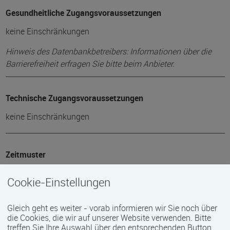
Gesundheitliche Zugangsvoraussetzungen
keine Einschränkungen
Hinweis des Datenbankbetreibers: Informationen über die
Barrierefreiheit erfragen Sie bitte beim Anbieter.
Technische Zugangsvoraussetzungen
keine Einschränkungen
Zeitmuster
berufsbegleitend, Teilzeit
Cookie-Einstellungen
Lehr- und Lernform
Gleich geht es weiter - vorab informieren wir Sie noch über
die Cookies, die wir auf unserer Website verwenden. Bitte
E-Learning
treffen Sie Ihre Auswahl über den entsprechenden Button.