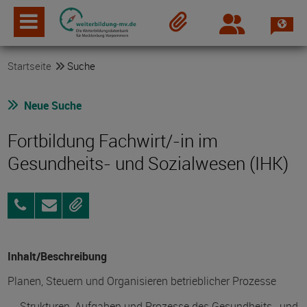
Spra
Login
Merkzettel
Startseite
Suche
Neue Suche
Fortbildung Fachwirt/-in im
Gesundheits- und Sozialwesen (IHK)
0381
Anfragen
Merken
24
29
294
Inhalt/Beschreibung
Planen, Steuern und Organisieren betrieblicher Prozesse
Strukturen, Aufgaben und Prozesse des Gesundheits- und