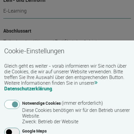
Lehr- und Lernform
E-Learning
Abschlussart
Teilnahmebestätigung / Zertifikat des Anbieters
Cookie-Einstellungen
Voraussichtliche Dauer
Gleich geht es weiter - vorab informieren wir Sie noch über
die Cookies, die wir auf unserer Website verwenden. Bitte
688 Stunde(n)
treffen Sie Ihre Auswahl über den entsprechenden Button.
Weitere Informationen finden Sie in unserer
Datenschutzerklärung
.
Termin
(immer erforderlich)
Termine auf Anfrage
Notwendige Cookies
Diese Cookies benötigen wir für den Betrieb unserer
Website.
Zweck
:
Betrieb der Website
Bemerkungen zum Termin
Google Maps