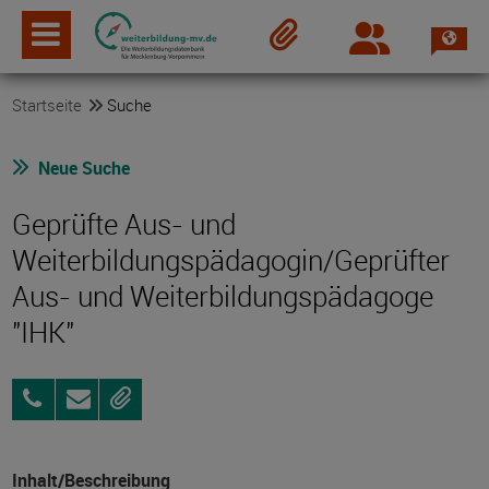
Spra
Login
Merkzettel
Startseite
Suche
Neue Suche
Geprüfte Aus- und
Weiterbildungspädagogin/Geprüfter
Aus- und Weiterbildungspädagoge
"IHK"
0385
Anfragen
Merken
6460-
80
Inhalt/Beschreibung