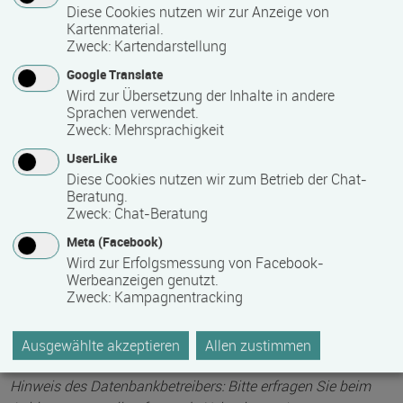
Die Qualifizierung läuft in Vollzeit.
Diese Cookies nutzen wir zur Anzeige von
Kartenmaterial.
Zweck
:
Kartendarstellung
Mindest­teilnehmer­anzahl
Google Translate
1
Wird zur Übersetzung der Inhalte in andere
Sprachen verwendet.
Zweck
:
Mehrsprachigkeit
Maximale Teilnehmerzahl
UserLike
Diese Cookies nutzen wir zum Betrieb der Chat-
24
Beratung.
Zweck
:
Chat-Beratung
Meta (Facebook)
Teilnahmegebühr
Wird zur Erfolgsmessung von Facebook-
0,00 €
Werbeanzeigen genutzt.
Zweck
:
Kampagnentracking
Bitte kontaktieren Sie den Bildungsanbieter direkt, um
detaillierte Preisinformationen zu erhalten
Ausgewählte akzeptieren
Allen zustimmen
Hinweis des Datenbankbetreibers: Bitte erfragen Sie beim