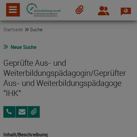
Spra
Login
Merkzettel
Startseite
Suche
Neue Suche
Geprüfte Aus- und
Weiterbildungspädagogin/Geprüfter
Aus- und Weiterbildungspädagoge
"IHK"
03831
Anfragen
Merken
4349960
Inhalt/Beschreibung