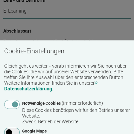
Lehr- und Lernform
E-Learning
Abschlussart
Teilnahmebestätigung / Zertifikat des Anbieters
Cookie-Einstellungen
Voraussichtliche Dauer
Gleich geht es weiter - vorab informieren wir Sie noch über
die Cookies, die wir auf unserer Website verwenden. Bitte
688 Stunde(n)
treffen Sie Ihre Auswahl über den entsprechenden Button.
Weitere Informationen finden Sie in unserer
Datenschutzerklärung
.
Termin
(immer erforderlich)
Termine auf Anfrage
Notwendige Cookies
Diese Cookies benötigen wir für den Betrieb unserer
Website.
Zweck
:
Betrieb der Website
Bemerkungen zum Termin
Google Maps