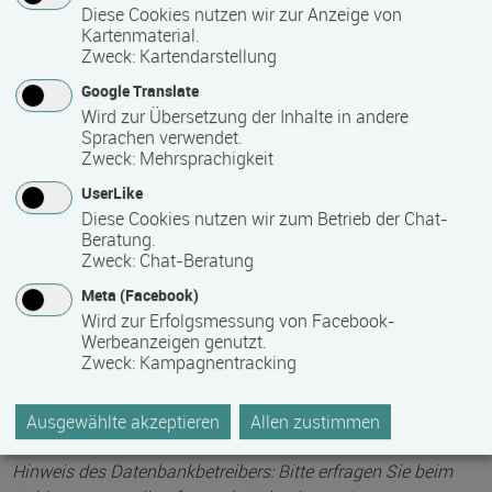
Die Qualifizierung läuft in Vollzeit.
Diese Cookies nutzen wir zur Anzeige von
Kartenmaterial.
Zweck
:
Kartendarstellung
Mindest­teilnehmer­anzahl
Google Translate
1
Wird zur Übersetzung der Inhalte in andere
Sprachen verwendet.
Zweck
:
Mehrsprachigkeit
Maximale Teilnehmerzahl
UserLike
Diese Cookies nutzen wir zum Betrieb der Chat-
24
Beratung.
Zweck
:
Chat-Beratung
Meta (Facebook)
Teilnahmegebühr
Wird zur Erfolgsmessung von Facebook-
0,00 €
Werbeanzeigen genutzt.
Zweck
:
Kampagnentracking
Bitte kontaktieren Sie den Bildungsanbieter direkt, um
detaillierte Preisinformationen zu erhalten
Ausgewählte akzeptieren
Allen zustimmen
Hinweis des Datenbankbetreibers: Bitte erfragen Sie beim