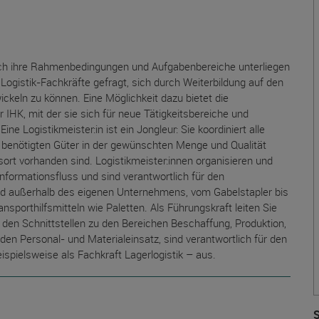
 auch ihre Rahmenbedingungen und Aufgabenbereiche unterliegen
gistik-Fachkräfte gefragt, sich durch Weiterbildung auf den
ickeln zu können. Eine Möglichkeit dazu bietet die
r IHK, mit der sie sich für neue Tätigkeitsbereiche und
ne Logistikmeister:in ist ein Jongleur: Sie koordiniert alle
e benötigten Güter in der gewünschten Menge und Qualität
 vorhanden sind. Logistikmeister:innen organisieren und
formationsfluss und sind verantwortlich für den
und außerhalb des eigenen Unternehmens, vom Gabelstapler bis
porthilfsmitteln wie Paletten. Als Führungskraft leiten Sie
n den Schnittstellen zu den Bereichen Beschaffung, Produktion,
den Personal- und Materialeinsatz, sind verantwortlich für den
pielsweise als Fachkraft Lagerlogistik – aus.
S