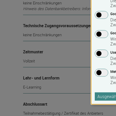
Die
keine Einschränkungen
Zw
Hinweis des Datenbankbetreibers: Informationen über die
Go
Die
Zw
Technische Zugangsvoraussetzungen
Goo
keine Einschränkungen
Wir
Zw
Zeitmuster
Use
Die
Vollzeit
Zw
Met
Wi
Lehr- und Lernform
Zw
E-Learning
Ausgewähl
Abschlussart
Teilnahmebestätigung / Zertifikat des Anbieters