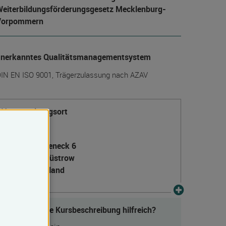
eiter­bildungs­förderungs­gesetz Mecklenburg-
Vorpommern
anerkanntes Qualitätsmanagementsystem
IN EN ISO 9001, Trägerzulassung nach AZAV
Veranstaltungsort
Güstrow
Am Eicheneck 6
18273 Güstrow
Deutschland
Fanden Sie die Kursbeschreibung hilfreich?