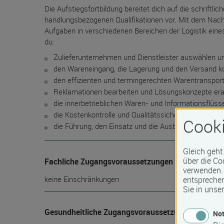
Die Aufstiegsfortbildung bereitet dich auf die schrift
handlungsbezogenen Qualifikationen vor. Mit dem Nach
Aufgaben in verschiedenen Bereichen der Logistik ein
du:
Zulieferunternehmen und Dienstleister auswählen un
den Wareneingang, die Lagerung und den Versand kon
den effizienten und termingerechten Warentransport
Reklamationen bearbeiten und Lösungskonzepte era
die innerbetrieblichen Waren- und Informationsflüss
die Kostenkontrolle und Qualitätssicherung absicher
Cooki
die Führung, den Einsatz und die Ausbildung von Pe
Gleich geht
über die Co
Fachliche Zugangsvoraussetzungen
verwenden. 
keine Einschränkungen
entspreche
Sie in unse
Gesundheitliche Zugangsvoraussetzungen
Not