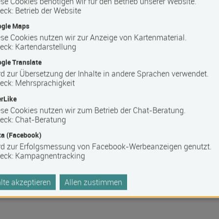
se Cookies benötigen wir für den Betrieb unserer Website.
eck
:
Betrieb der Website
 Barrierefreiheit erfragen Sie bitte beim Anbieter.
ogle Maps
se Cookies nutzen wir zur Anzeige von Kartenmaterial.
eck
:
Kartendarstellung
gle Translate
d zur Übersetzung der Inhalte in andere Sprachen verwendet.
eck
:
Mehrsprachigkeit
rLike
se Cookies nutzen wir zum Betrieb der Chat-Beratung.
eck
:
Chat-Beratung
a (Facebook)
rd zur Erfolgsmessung von Facebook-Werbeanzeigen genutzt.
eck
:
Kampagnentracking
te akzeptieren
Allen zustimmen