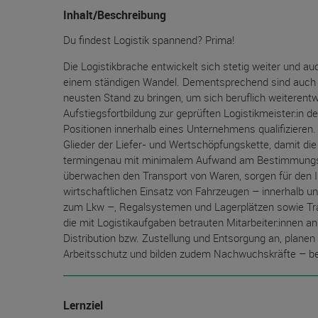
Inhalt/Beschreibung
Du findest Logistik spannend? Prima!
Die Logistikbrache entwickelt sich stetig weiter und
einem ständigen Wandel. Dementsprechend sind auch Lo
neusten Stand zu bringen, um sich beruflich weiterentw
Aufstiegsfortbildung zur geprüften Logistikmeister:in de
Positionen innerhalb eines Unternehmens qualifizieren. Ei
Glieder der Liefer- und Wertschöpfungskette, damit di
termingenau mit minimalem Aufwand am Bestimmungsort
überwachen den Transport von Waren, sorgen für den In
wirtschaftlichen Einsatz von Fahrzeugen – innerhalb 
zum Lkw –, Regalsystemen und Lagerplätzen sowie Trans
die mit Logistikaufgaben betrauten Mitarbeiter:innen a
Distribution bzw. Zustellung und Entsorgung an, planen 
Arbeitsschutz und bilden zudem Nachwuchskräfte – beis
Lernziel