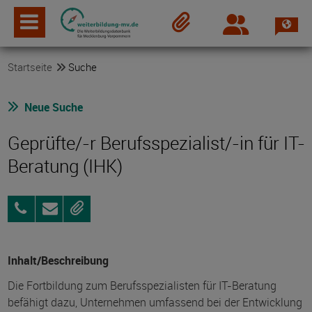
Spra
Login
Merkzettel
Startseite
Suche
Neue Suche
Geprüfte/-r Berufsspezialist/-in für IT-
Beratung (IHK)
0381
Anfragen
Merken
24
29
294
Inhalt/Beschreibung
Die Fortbildung zum Berufsspezialisten für IT-Beratung
befähigt dazu, Unternehmen umfassend bei der Entwicklung