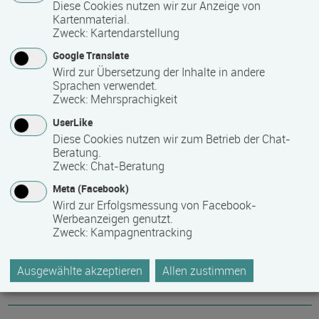
Diese Cookies nutzen wir zur Anzeige von
Kartenmaterial.
Abschlussart
Zweck
:
Kartendarstellung
Kammerprüfung
Google Translate
Wird zur Übersetzung der Inhalte in andere
Sprachen verwendet.
Nähere Bezeichnung des Abschlusses
Zweck
:
Mehrsprachigkeit
UserLike
IHK-Abschluss als Geprüfter Berufsspezialist für IT-Beratung
Diese Cookies nutzen wir zum Betrieb der Chat-
(IHK), DQR-Niveau 5
Beratung.
Zweck
:
Chat-Beratung
Voraussichtliche Dauer
Meta (Facebook)
Wird zur Erfolgsmessung von Facebook-
6 Monat(e)
Werbeanzeigen genutzt.
Zweck
:
Kampagnentracking
Termin
Ausgewählte akzeptieren
Allen zustimmen
07.09.2026 - 03.07.2027