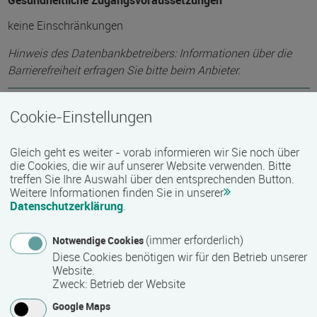
Gesundheitliche Zugangsvoraussetzungen
keine Einschränkungen
Hinweis des Datenbankbetreibers: Informationen über die
Barrierefreiheit erfragen Sie bitte beim Anbieter.
Cookie-Einstellungen
Technische Zugangsvoraussetzungen
keine Einschränkungen
Gleich geht es weiter - vorab informieren wir Sie noch über
die Cookies, die wir auf unserer Website verwenden. Bitte
treffen Sie Ihre Auswahl über den entsprechenden Button.
Weitere Informationen finden Sie in unserer
Zeitmuster
Datenschutzerklärung
.
berufsbegleitend, Teilzeit
(immer erforderlich)
Notwendige Cookies
Diese Cookies benötigen wir für den Betrieb unserer
Lehr- und Lernform
Website.
Zweck
:
Betrieb der Website
E-Learning
Google Maps