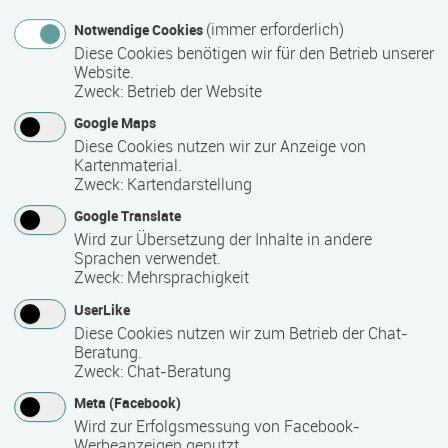
Nähere Bezeichnung des Abschlusses
(immer erforderlich)
Notwendige Cookies
Geprüfte/r Betriebswirt/-in HwO (Master of Professional)
Diese Cookies benötigen wir für den Betrieb unserer
Website.
Zweck
:
Betrieb der Website
Voraussichtliche Dauer
Google Maps
800 Stunde(n)
Diese Cookies nutzen wir zur Anzeige von
Kartenmaterial.
Zweck
:
Kartendarstellung
Termin
Google Translate
Wird zur Übersetzung der Inhalte in andere
Termine auf Anfrage
Sprachen verwendet.
Zweck
:
Mehrsprachigkeit
Bemerkungen zum Termin
UserLike
Diese Cookies nutzen wir zum Betrieb der Chat-
Der nächste Fortbildungskurs "Geprüfte/r Betriebswirt/in
Beratung.
HwO" ist Ende 2027/ Anfang 2028 in Neubrandenburg
Zweck
:
Chat-Beratung
geplant.
Meta (Facebook)
Wird zur Erfolgsmessung von Facebook-
Werbeanzeigen genutzt.