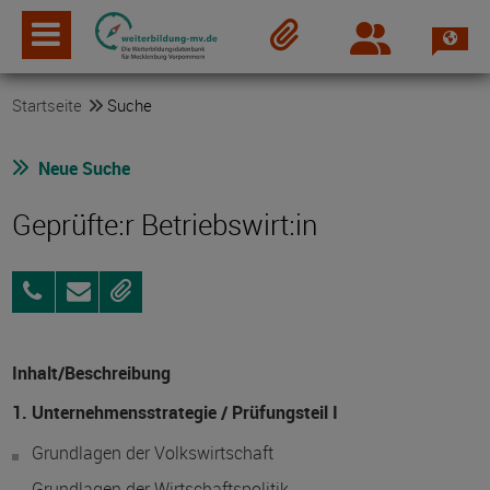
Spra
Login
Merkzettel
Startseite
Suche
Neue Suche
Geprüfte:r Betriebswirt:in
0395
Anfragen
Merken
5593-
157
Inhalt/Beschreibung
1. Unternehmensstrategie / Prüfungsteil I
Grundlagen der Volkswirtschaft
Grundlagen der Wirtschaftspolitik