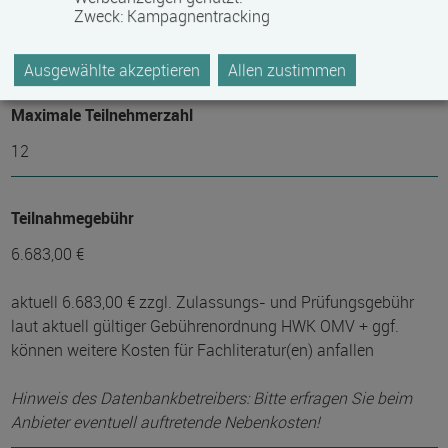
Mindest­teilnehmer­anzahl
Zweck
:
Kampagnentracking
10
Ausgewählte akzeptieren
Allen zustimmen
Maximale Teilnehmerzahl
12
Teilnahmegebühr
6.683,00 €
aktuell 6.683,00 € zzgl. Zulassungs- und Prüfungsgebühr
laut aktuell gültiger Gebührenordnung HWK OMV + ggf.
können weitere Kosten für Fachliteratur(en) anfallen
Hinweis des Datenbankbetreibers: Bitte erfragen Sie beim
Anbieter eventuell auftretende Nebenkosten!