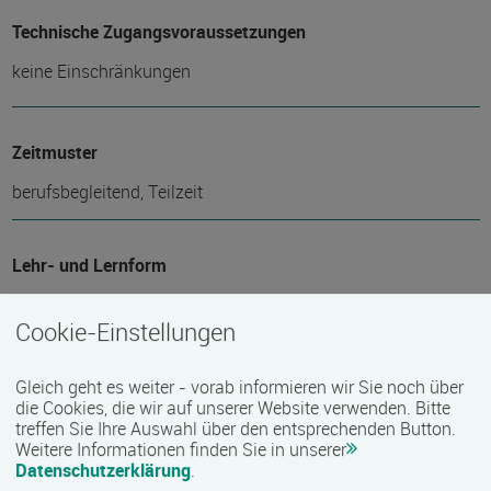
Technische Zugangsvoraussetzungen
keine Einschränkungen
Zeitmuster
berufsbegleitend, Teilzeit
Lehr- und Lernform
Präsenzveranstaltung
Cookie-Einstellungen
Abschlussart
Gleich geht es weiter - vorab informieren wir Sie noch über
die Cookies, die wir auf unserer Website verwenden. Bitte
Kammerprüfung, Staatlich anerkannter Abschluss
treffen Sie Ihre Auswahl über den entsprechenden Button.
Weitere Informationen finden Sie in unserer
Datenschutzerklärung
.