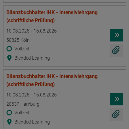
Bilanzbuchhalter IHK - Intensivlehrgang
(schriftliche Prüfung)
Termin
Ort
Zeitmuster
Lehr- und Lernform
10.08.2026 - 16.08.2026
50825 Köln
Vollzeit
Blended Learning
Bilanzbuchhalter IHK - Intensivlehrgang
(schriftliche Prüfung)
Termin
Ort
Zeitmuster
Lehr- und Lernform
10.08.2026 - 16.08.2026
20537 Hamburg
Vollzeit
Blended Learning