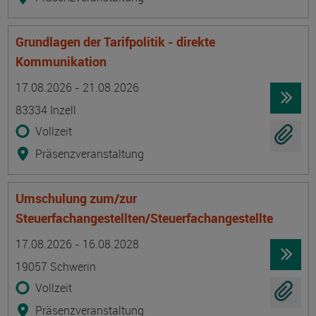
Grundlagen der Tarifpolitik - direkte
Kommunikation
Termin
Ort
Zeitmuster
Lehr- und Lernform
17.08.2026 - 21.08.2026
83334 Inzell
Vollzeit
Präsenzveranstaltung
Umschulung zum/zur
Steuerfachangestellten/Steuerfachangestellte
Termin
Ort
Zeitmuster
Lehr- und Lernform
17.08.2026 - 16.08.2028
19057 Schwerin
Vollzeit
Präsenzveranstaltung