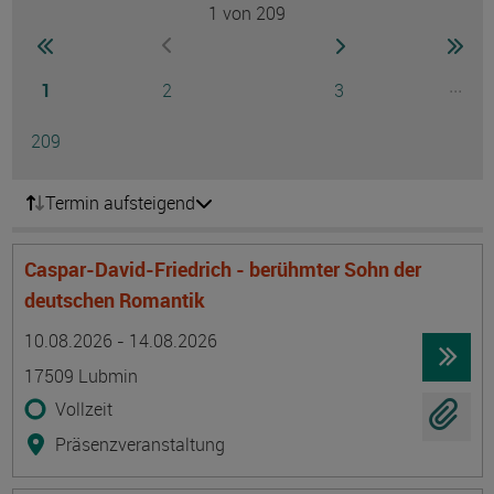
1
von 209
Seite
zur ersten Seite wechseln
zur nächsten Seite
zur 
zur vorherigen Seite wechseln
Seite
Seite
Seite
...
1
2
3
Ausg
Seite
209
Termin aufsteigend
Caspar-David-Friedrich - berühmter Sohn der
deutschen Romantik
Termin
Ort
Zeitmuster
Lehr- und Lernform
10.08.2026 - 14.08.2026
17509 Lubmin
Vollzeit
Präsenzveranstaltung