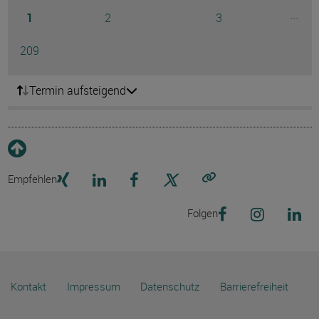
Seite
Seite
Seite
...
1
2
3
Ausg
Seite
209
Termin aufsteigend
Empfehlen
Link kopieren
Folgen
Kontakt
Impressum
Datenschutz
Barrierefreiheit