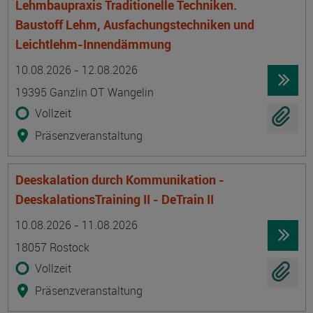
Lehmbaupraxis Traditionelle Techniken.
Baustoff Lehm, Ausfachungstechniken und
Leichtlehm-Innendämmung
Termin
Ort
Zeitmuster
Lehr- und Lernform
10.08.2026 - 12.08.2026
19395 Ganzlin OT Wangelin
Vollzeit
Präsenzveranstaltung
Deeskalation durch Kommunikation -
DeeskalationsTraining II - DeTrain II
Termin
Ort
Zeitmuster
Lehr- und Lernform
10.08.2026 - 11.08.2026
18057 Rostock
Vollzeit
Präsenzveranstaltung