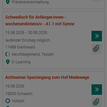
Präsenzveranstaltung
Schwedisch für Anfänger:innen -
wochenendintensiv - A1.1 mit Synne
Termin
Ort
Zeitmuster
Lehr- und Lernform
15.08.2026 - 30.08.2026
laufender Einstieg möglich
17489 Greifswald
berufsbegleitend, Teilzeit
E-Learning
Achtsamer Spaziergang zum Hof Medewege
Termin
Ort
Zeitmuster
Lehr- und Lernform
16.08.2026
19055 Schwerin
Vollzeit