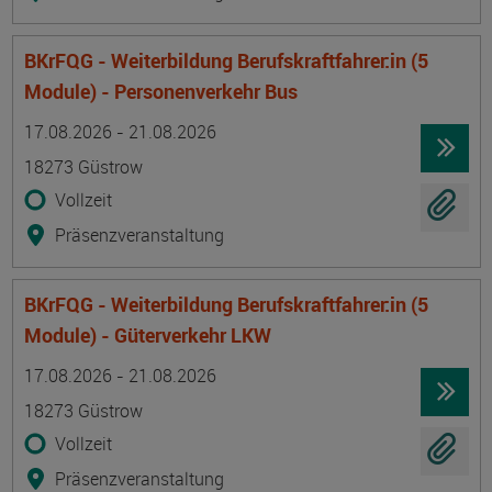
BKrFQG - Weiterbildung Berufskraftfahrer:in (5
Module) - Personenverkehr Bus
Termin
Ort
Zeitmuster
Lehr- und Lernform
17.08.2026 - 21.08.2026
18273 Güstrow
Vollzeit
Präsenzveranstaltung
BKrFQG - Weiterbildung Berufskraftfahrer:in (5
Module) - Güterverkehr LKW
Termin
Ort
Zeitmuster
Lehr- und Lernform
17.08.2026 - 21.08.2026
18273 Güstrow
Vollzeit
Präsenzveranstaltung