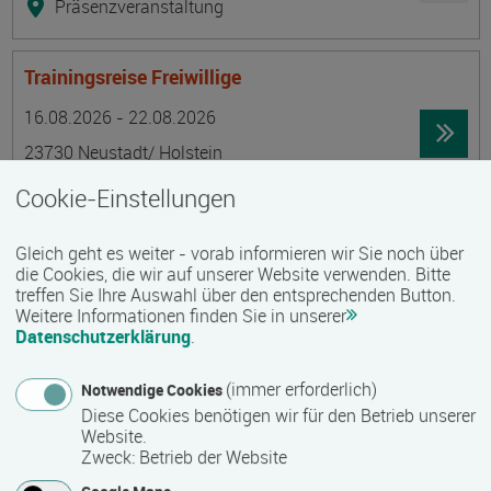
Präsenzveranstaltung
Trainingsreise Freiwillige
Termin
Ort
Zeitmuster
Lehr- und Lernform
16.08.2026 - 22.08.2026
23730 Neustadt/ Holstein
Vollzeit
Cookie-Einstellungen
Präsenzveranstaltung
Gleich geht es weiter - vorab informieren wir Sie noch über
die Cookies, die wir auf unserer Website verwenden. Bitte
Ökonomische Grundkenntnisse:
treffen Sie Ihre Auswahl über den entsprechenden Button.
Weitere Informationen finden Sie in unserer
Zusammenhänge verstehen - betrieblich aktiv
Datenschutzerklärung
.
werden!
Termin
Ort
Zeitmuster
Lehr- und Lernform
(immer erforderlich)
Notwendige Cookies
17.08.2026 - 21.08.2026
Diese Cookies benötigen wir für den Betrieb unserer
13595 Berlin
Website.
Zweck
:
Betrieb der Website
Vollzeit