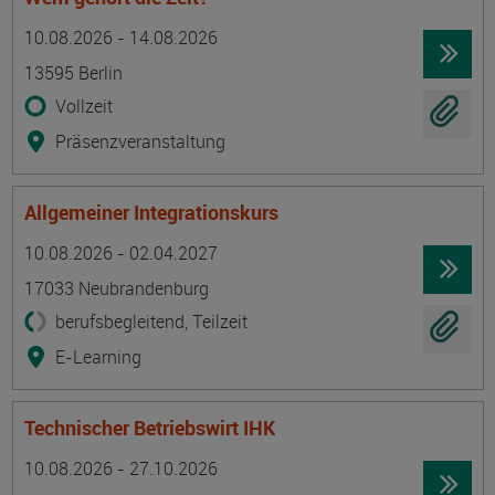
Termin
Ort
Zeitmuster
Lehr- und Lernform
10.08.2026 - 14.08.2026
13595 Berlin
Vollzeit
Präsenzveranstaltung
Allgemeiner Integrationskurs
Termin
Ort
Zeitmuster
Lehr- und Lernform
10.08.2026 - 02.04.2027
17033 Neubrandenburg
berufsbegleitend, Teilzeit
E-Learning
Technischer Betriebswirt IHK
Termin
Ort
Zeitmuster
Lehr- und Lernform
10.08.2026 - 27.10.2026