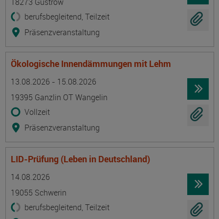
18273 Güstrow
berufsbegleitend, Teilzeit
Präsenzveranstaltung
Ökologische Innendämmungen mit Lehm
Termin
Ort
Zeitmuster
Lehr- und Lernform
13.08.2026 - 15.08.2026
19395 Ganzlin OT Wangelin
Vollzeit
Präsenzveranstaltung
LID-Prüfung (Leben in Deutschland)
Termin
Ort
Zeitmuster
Lehr- und Lernform
14.08.2026
19055 Schwerin
berufsbegleitend, Teilzeit