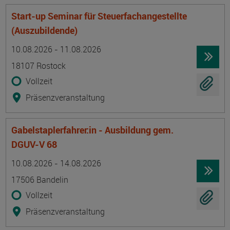
Start-up Seminar für Steuerfachangestellte
(Auszubildende)
Termin
Ort
Zeitmuster
Lehr- und Lernform
10.08.2026 - 11.08.2026
18107 Rostock
Vollzeit
Präsenzveranstaltung
Gabelstaplerfahrer:in - Ausbildung gem.
DGUV-V 68
Termin
Ort
Zeitmuster
Lehr- und Lernform
10.08.2026 - 14.08.2026
17506 Bandelin
Vollzeit
Präsenzveranstaltung