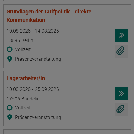
Grundlagen der Tarifpolitik - direkte
Kommunikation
Termin
Ort
Zeitmuster
Lehr- und Lernform
10.08.2026 - 14.08.2026
13595 Berlin
Vollzeit
Präsenzveranstaltung
Lagerarbeiter/in
Termin
Ort
Zeitmuster
Lehr- und Lernform
10.08.2026 - 25.09.2026
17506 Bandelin
Vollzeit
Präsenzveranstaltung