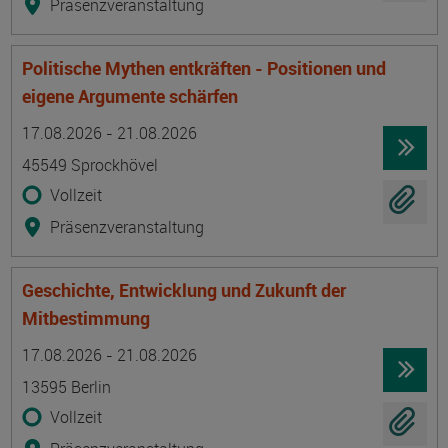
Präsenzveranstaltung
Politische Mythen entkräften - Positionen und
eigene Argumente schärfen
Termin
Ort
Zeitmuster
Lehr- und Lernform
17.08.2026 - 21.08.2026
45549 Sprockhövel
Vollzeit
Präsenzveranstaltung
Geschichte, Entwicklung und Zukunft der
Mitbestimmung
Termin
Ort
Zeitmuster
Lehr- und Lernform
17.08.2026 - 21.08.2026
13595 Berlin
Vollzeit