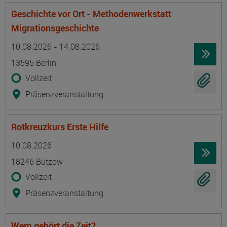
Geschichte vor Ort - Methodenwerkstatt
Migrationsgeschichte
Termin
Ort
Zeitmuster
Lehr- und Lernform
10.08.2026 - 14.08.2026
13595 Berlin
Vollzeit
Präsenzveranstaltung
Rotkreuzkurs Erste Hilfe
Termin
Ort
Zeitmuster
Lehr- und Lernform
10.08.2026
18246 Bützow
Vollzeit
Präsenzveranstaltung
Wem gehört die Zeit?