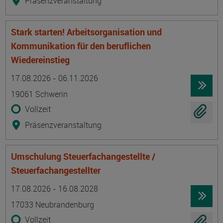
Präsenzveranstaltung
Stark starten! Arbeitsorganisation und
Kommunikation für den beruflichen
Wiedereinstieg
Termin
Ort
Zeitmuster
Lehr- und Lernform
17.08.2026 - 06.11.2026
19061 Schwerin
Vollzeit
Präsenzveranstaltung
Umschulung Steuerfachangestellte /
Steuerfachangestellter
Termin
Ort
Zeitmuster
Lehr- und Lernform
17.08.2026 - 16.08.2028
17033 Neubrandenburg
Vollzeit