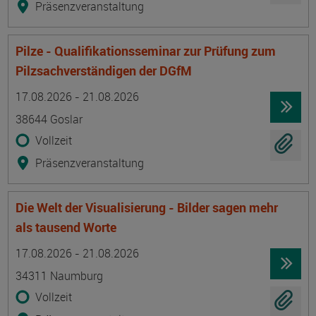
Präsenzveranstaltung
Pilze - Qualifikationsseminar zur Prüfung zum
Pilzsachverständigen der DGfM
Termin
Ort
Zeitmuster
Lehr- und Lernform
17.08.2026 - 21.08.2026
38644 Goslar
Vollzeit
Präsenzveranstaltung
Die Welt der Visualisierung - Bilder sagen mehr
als tausend Worte
Termin
Ort
Zeitmuster
Lehr- und Lernform
17.08.2026 - 21.08.2026
34311 Naumburg
Vollzeit