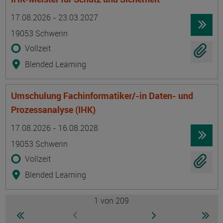
Termin
Ort
Zeitmuster
Lehr- und Lernform
17.08.2026 - 23.03.2027
19053 Schwerin
Vollzeit
Blended Learning
Umschulung Fachinformatiker/-in Daten- und
Prozessanalyse (IHK)
Termin
Ort
Zeitmuster
Lehr- und Lernform
17.08.2026 - 16.08.2028
19053 Schwerin
Vollzeit
Blended Learning
1
von 209
Seite
zur ersten Seite wechseln
zur nächsten Seite
zur 
zur vorherigen Seite wechseln