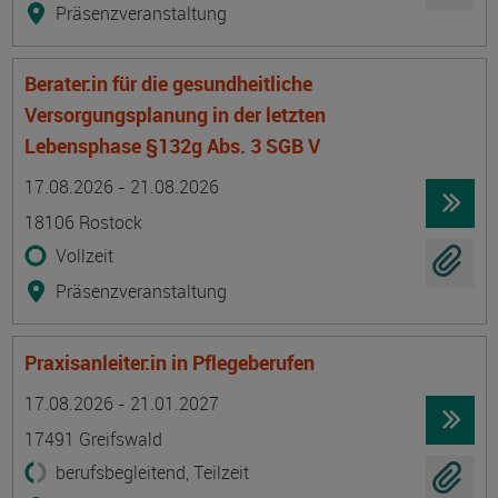
Präsenzveranstaltung
Berater:in für die gesundheitliche
Versorgungsplanung in der letzten
Lebensphase §132g Abs. 3 SGB V
Termin
Ort
Zeitmuster
Lehr- und Lernform
17.08.2026 - 21.08.2026
18106 Rostock
Vollzeit
Präsenzveranstaltung
Praxisanleiter:in in Pflegeberufen
Termin
Ort
Zeitmuster
Lehr- und Lernform
17.08.2026 - 21.01.2027
17491 Greifswald
berufsbegleitend, Teilzeit