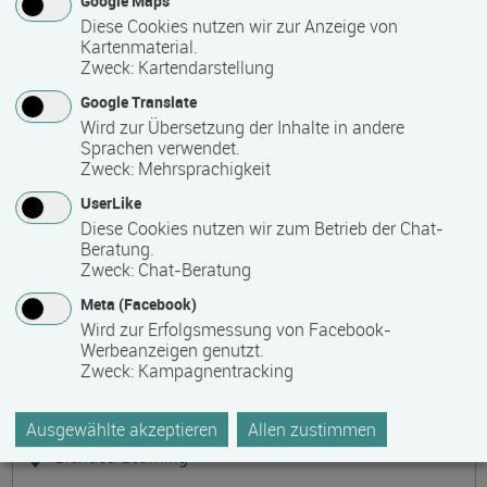
Google Maps
Präsenzveranstaltung
Diese Cookies nutzen wir zur Anzeige von
Kartenmaterial.
Zweck
:
Kartendarstellung
Keramik, Yoga und Mee(h)r
Termin
Ort
Zeitmuster
Lehr- und Lernform
Google Translate
17.08.2026 - 21.08.2026
Wird zur Übersetzung der Inhalte in andere
17509 Lubmin
Sprachen verwendet.
Zweck
:
Mehrsprachigkeit
Vollzeit
UserLike
Präsenzveranstaltung
Diese Cookies nutzen wir zum Betrieb der Chat-
Beratung.
Zweck
:
Chat-Beratung
Bilanzbuchhalter IHK - Intensivlehrgang
Meta (Facebook)
(schriftliche Prüfung)
Wird zur Erfolgsmessung von Facebook-
Termin
Ort
Zeitmuster
Lehr- und Lernform
Werbeanzeigen genutzt.
17.08.2026 - 23.08.2026
Zweck
:
Kampagnentracking
60314 Frankfurt
Vollzeit
Ausgewählte akzeptieren
Allen zustimmen
Blended Learning