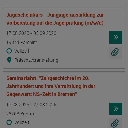
Jagdscheinkurs - Jungjägerausbildung zur
Vorbereitung auf die Jägerprüfung (m/w/d)
Termin
Ort
Zeitmuster
Lehr- und Lernform
17.08.2026 - 05.09.2026
19374 Parchim
Vollzeit
Präsenzveranstaltung
Seminarfahrt: "Zeitgeschichte im 20.
Jahrhundert und ihre Vermittlung in der
Gegenwart: NS-Zeit in Bremen"
Termin
Ort
Zeitmuster
Lehr- und Lernform
17.08.2026 - 21.08.2026
28203 Bremen
Vollzeit