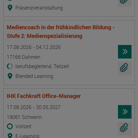
Präsenzveranstaltung
Mediencoach in der frühkindlichen Bildung -
Stufe 2: Medienspezialisierung
Termin
Ort
Zeitmuster
Lehr- und Lernform
17.08.2026 - 04.12.2026
17166 Dahmen
berufsbegleitend, Teilzeit
Blended Learning
IHK Fachkraft Office-Manager
Termin
Ort
Zeitmuster
Lehr- und Lernform
17.08.2026 - 30.05.2027
19061 Schwerin
Vollzeit
E-Learning