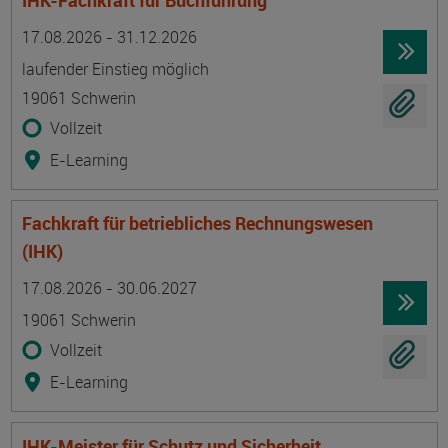
IHK-Fachkraft für Buchführung
Termin
Ort
Zeitmuster
Lehr- und Lernform
17.08.2026 - 31.12.2026
laufender Einstieg möglich
19061 Schwerin
Vollzeit
E-Learning
Fachkraft für betriebliches Rechnungswesen
(IHK)
Termin
Ort
Zeitmuster
Lehr- und Lernform
17.08.2026 - 30.06.2027
19061 Schwerin
Vollzeit
E-Learning
IHK-Meister für Schutz und Sicherheit