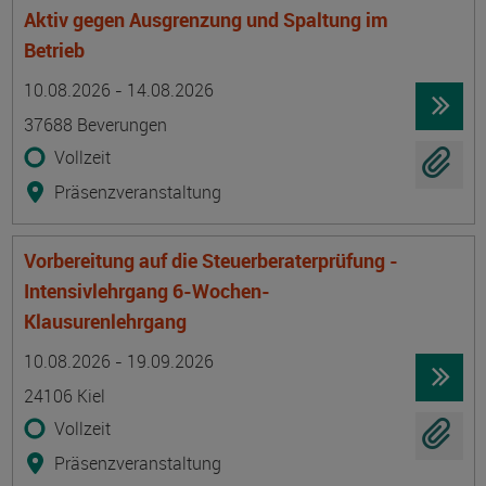
Aktiv gegen Ausgrenzung und Spaltung im
Betrieb
Termin
Ort
Zeitmuster
Lehr- und Lernform
10.08.2026 - 14.08.2026
37688 Beverungen
Vollzeit
Präsenzveranstaltung
Vorbereitung auf die Steuerberaterprüfung -
Intensivlehrgang 6-Wochen-
Klausurenlehrgang
Termin
Ort
Zeitmuster
Lehr- und Lernform
10.08.2026 - 19.09.2026
24106 Kiel
Vollzeit
Präsenzveranstaltung