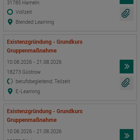
31785 Hameln
Vollzeit
Blended Learning
Existenzgründung - Grundkurs
Gruppenmaßnahme
Termin
Ort
Zeitmuster
Lehr- und Lernform
10.08.2026 - 21.08.2026
18273 Güstrow
berufsbegleitend, Teilzeit
E-Learning
Existenzgründung - Grundkurs
Gruppenmaßnahme
Termin
Ort
Zeitmuster
Lehr- und Lernform
10.08.2026 - 21.08.2026