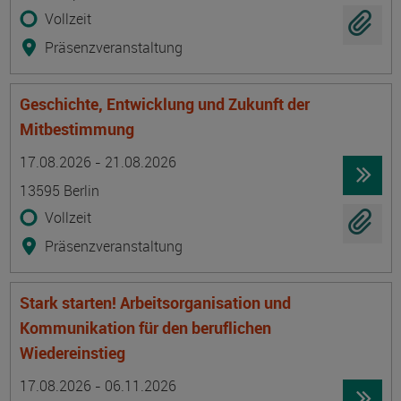
Vollzeit
Präsenzveranstaltung
Geschichte, Entwicklung und Zukunft der
Mitbestimmung
Termin
Ort
Zeitmuster
Lehr- und Lernform
17.08.2026 - 21.08.2026
13595 Berlin
Vollzeit
Präsenzveranstaltung
Stark starten! Arbeitsorganisation und
Kommunikation für den beruflichen
Wiedereinstieg
Termin
Ort
Zeitmuster
Lehr- und Lernform
17.08.2026 - 06.11.2026