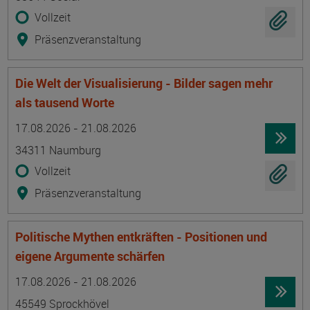
Vollzeit
Präsenzveranstaltung
Die Welt der Visualisierung - Bilder sagen mehr
als tausend Worte
Termin
Ort
Zeitmuster
Lehr- und Lernform
17.08.2026 - 21.08.2026
34311 Naumburg
Vollzeit
Präsenzveranstaltung
Politische Mythen entkräften - Positionen und
eigene Argumente schärfen
Termin
Ort
Zeitmuster
Lehr- und Lernform
17.08.2026 - 21.08.2026
45549 Sprockhövel