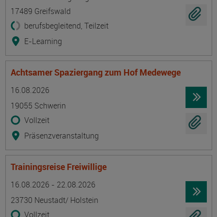
17489 Greifswald
berufsbegleitend, Teilzeit
E-Learning
Achtsamer Spaziergang zum Hof Medewege
Termin
Ort
Zeitmuster
Lehr- und Lernform
16.08.2026
19055 Schwerin
Vollzeit
Präsenzveranstaltung
Trainingsreise Freiwillige
Termin
Ort
Zeitmuster
Lehr- und Lernform
16.08.2026 - 22.08.2026
23730 Neustadt/ Holstein
Vollzeit