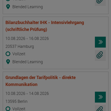
Blended Learning
Bilanzbuchhalter IHK - Intensivlehrgang
(schriftliche Prüfung)
Termin
Ort
Zeitmuster
Lehr- und Lernform
10.08.2026 - 16.08.2026
20537 Hamburg
Vollzeit
Blended Learning
Grundlagen der Tarifpolitik - direkte
Kommunikation
Termin
Ort
Zeitmuster
Lehr- und Lernform
10.08.2026 - 14.08.2026
13595 Berlin
Vollzeit