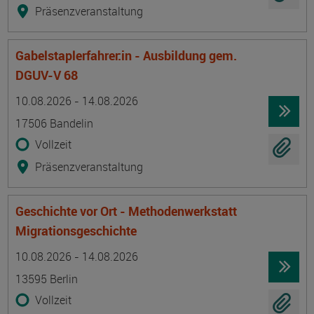
Präsenzveranstaltung
Gabelstaplerfahrer:in - Ausbildung gem.
DGUV-V 68
Termin
Ort
Zeitmuster
Lehr- und Lernform
10.08.2026 - 14.08.2026
17506 Bandelin
Vollzeit
Präsenzveranstaltung
Geschichte vor Ort - Methodenwerkstatt
Migrationsgeschichte
Termin
Ort
Zeitmuster
Lehr- und Lernform
10.08.2026 - 14.08.2026
13595 Berlin
Vollzeit