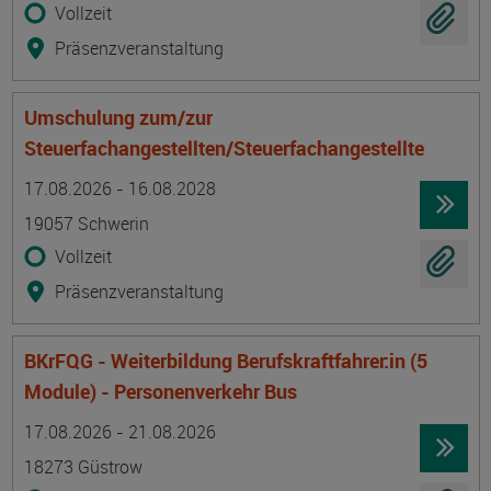
Vollzeit
Präsenzveranstaltung
Umschulung zum/zur
Steuerfachangestellten/Steuerfachangestellte
Termin
Ort
Zeitmuster
Lehr- und Lernform
17.08.2026 - 16.08.2028
19057 Schwerin
Vollzeit
Präsenzveranstaltung
BKrFQG - Weiterbildung Berufskraftfahrer:in (5
Module) - Personenverkehr Bus
Termin
Ort
Zeitmuster
Lehr- und Lernform
17.08.2026 - 21.08.2026
18273 Güstrow