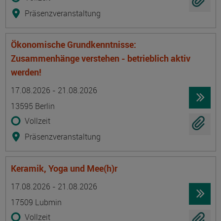
Präsenzveranstaltung
Ökonomische Grundkenntnisse:
Zusammenhänge verstehen - betrieblich aktiv
werden!
Termin
Ort
Zeitmuster
Lehr- und Lernform
17.08.2026 - 21.08.2026
13595 Berlin
Vollzeit
Präsenzveranstaltung
Keramik, Yoga und Mee(h)r
Termin
Ort
Zeitmuster
Lehr- und Lernform
17.08.2026 - 21.08.2026
17509 Lubmin
Vollzeit