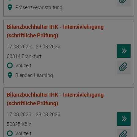
Präsenzveranstaltung
Bilanzbuchhalter IHK - Intensivlehrgang
(schriftliche Prüfung)
Termin
Ort
Zeitmuster
Lehr- und Lernform
17.08.2026 - 23.08.2026
60314 Frankfurt
Vollzeit
Blended Learning
Bilanzbuchhalter IHK - Intensivlehrgang
(schriftliche Prüfung)
Termin
Ort
Zeitmuster
Lehr- und Lernform
17.08.2026 - 23.08.2026
50825 Köln
Vollzeit