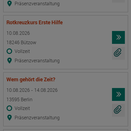
Präsenzveranstaltung
Rotkreuzkurs Erste Hilfe
Termin
Ort
Zeitmuster
Lehr- und Lernform
10.08.2026
18246 Bützow
Vollzeit
Präsenzveranstaltung
Wem gehört die Zeit?
Termin
Ort
Zeitmuster
Lehr- und Lernform
10.08.2026 - 14.08.2026
13595 Berlin
Vollzeit
Präsenzveranstaltung