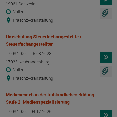
19061 Schwerin
Vollzeit
Präsenzveranstaltung
Umschulung Steuerfachangestellte /
Steuerfachangestellter
Termin
Ort
Zeitmuster
Lehr- und Lernform
17.08.2026 - 16.08.2028
17033 Neubrandenburg
Vollzeit
Präsenzveranstaltung
Mediencoach in der frühkindlichen Bildung -
Stufe 2: Medienspezialisierung
Termin
Ort
Zeitmuster
Lehr- und Lernform
17.08.2026 - 04.12.2026