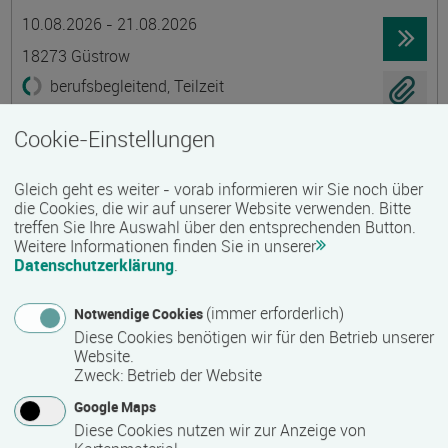
Termin
Ort
Zeitmuster
Lehr- und Lernform
10.08.2026 - 21.08.2026
18273 Güstrow
berufsbegleitend, Teilzeit
E-Learning
Cookie-Einstellungen
Existenzgründung - Grundkurs
Gleich geht es weiter - vorab informieren wir Sie noch über
Gruppenmaßnahme
die Cookies, die wir auf unserer Website verwenden. Bitte
treffen Sie Ihre Auswahl über den entsprechenden Button.
Termin
Ort
Zeitmuster
Lehr- und Lernform
10.08.2026 - 21.08.2026
Weitere Informationen finden Sie in unserer
Datenschutzerklärung
.
18273 Güstrow
berufsbegleitend, Teilzeit
(immer erforderlich)
Notwendige Cookies
Diese Cookies benötigen wir für den Betrieb unserer
Präsenzveranstaltung
Website.
Zweck
:
Betrieb der Website
Ökologische Innendämmungen mit Lehm
Google Maps
Termin
Ort
Zeitmuster
Lehr- und Lernform
Diese Cookies nutzen wir zur Anzeige von
13.08.2026 - 15.08.2026