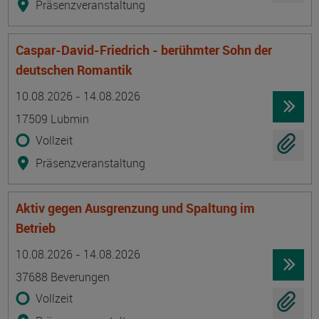
Präsenzveranstaltung
Caspar-David-Friedrich - berühmter Sohn der
deutschen Romantik
Termin
Ort
Zeitmuster
Lehr- und Lernform
10.08.2026 - 14.08.2026
17509 Lubmin
Vollzeit
Präsenzveranstaltung
Aktiv gegen Ausgrenzung und Spaltung im
Betrieb
Termin
Ort
Zeitmuster
Lehr- und Lernform
10.08.2026 - 14.08.2026
37688 Beverungen
Vollzeit