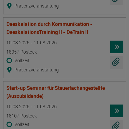
Präsenzveranstaltung
Deeskalation durch Kommunikation -
DeeskalationsTraining II - DeTrain II
Termin
Ort
Zeitmuster
Lehr- und Lernform
10.08.2026 - 11.08.2026
18057 Rostock
Vollzeit
Präsenzveranstaltung
Start-up Seminar für Steuerfachangestellte
(Auszubildende)
Termin
Ort
Zeitmuster
Lehr- und Lernform
10.08.2026 - 11.08.2026
18107 Rostock
Vollzeit