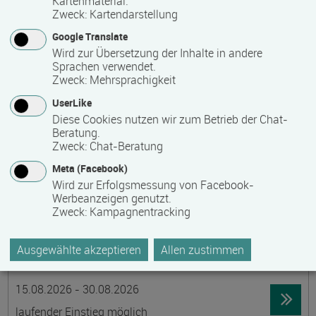
Kartenmaterial.
Zweck
:
Kartendarstellung
19395 Ganzlin OT Wangelin
Google Translate
Vollzeit
Wird zur Übersetzung der Inhalte in andere
Präsenzveranstaltung
Sprachen verwendet.
Zweck
:
Mehrsprachigkeit
UserLike
LID-Prüfung (Leben in Deutschland)
Diese Cookies nutzen wir zum Betrieb der Chat-
Termin
Ort
Zeitmuster
Lehr- und Lernform
Beratung.
14.08.2026
Zweck
:
Chat-Beratung
19055 Schwerin
Meta (Facebook)
berufsbegleitend, Teilzeit
Wird zur Erfolgsmessung von Facebook-
Werbeanzeigen genutzt.
Präsenzveranstaltung
Zweck
:
Kampagnentracking
Schwedisch für Anfänger:innen -
Ausgewählte akzeptieren
Allen zustimmen
wochenendintensiv - A1.1 mit Synne
Termin
Ort
Zeitmuster
Lehr- und Lernform
15.08.2026 - 30.08.2026
laufender Einstieg möglich