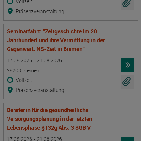
Vollzeit
Präsenzveranstaltung
Seminarfahrt: "Zeitgeschichte im 20.
Jahrhundert und ihre Vermittlung in der
Gegenwart: NS-Zeit in Bremen"
Termin
Ort
Zeitmuster
Lehr- und Lernform
17.08.2026 - 21.08.2026
28203 Bremen
Vollzeit
Präsenzveranstaltung
Berater:in für die gesundheitliche
Versorgungsplanung in der letzten
Lebensphase §132g Abs. 3 SGB V
Termin
Ort
Zeitmuster
Lehr- und Lernform
17.08.2026 - 21.08.2026