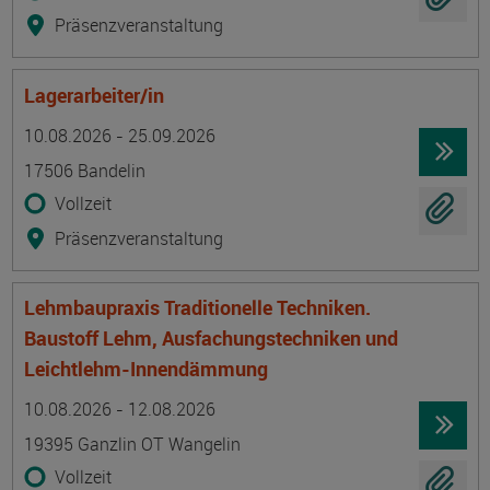
Präsenzveranstaltung
Lagerarbeiter/in
Termin
Ort
Zeitmuster
Lehr- und Lernform
10.08.2026 - 25.09.2026
17506 Bandelin
Vollzeit
Präsenzveranstaltung
Lehmbaupraxis Traditionelle Techniken.
Baustoff Lehm, Ausfachungstechniken und
Leichtlehm-Innendämmung
Termin
Ort
Zeitmuster
Lehr- und Lernform
10.08.2026 - 12.08.2026
19395 Ganzlin OT Wangelin
Vollzeit