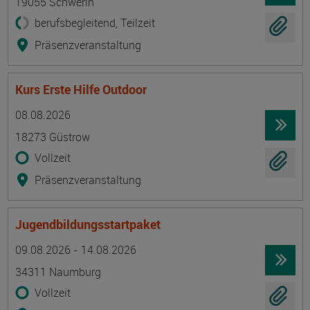
19055 Schwerin
berufsbegleitend, Teilzeit
Präsenzveranstaltung
Kurs Erste Hilfe Outdoor
Termin
Ort
Zeitmuster
Lehr- und Lernform
08.08.2026
18273 Güstrow
Vollzeit
Präsenzveranstaltung
Jugendbildungsstartpaket
Termin
Ort
Zeitmuster
Lehr- und Lernform
09.08.2026 - 14.08.2026
34311 Naumburg
Vollzeit