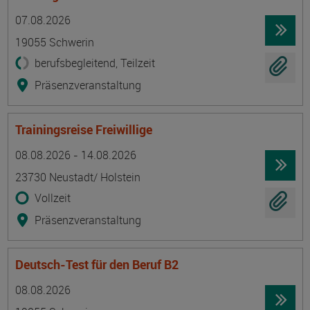
Termin
Ort
Zeitmuster
Lehr- und Lernform
07.08.2026
19055 Schwerin
berufsbegleitend, Teilzeit
Präsenzveranstaltung
Trainingsreise Freiwillige
Termin
Ort
Zeitmuster
Lehr- und Lernform
08.08.2026 - 14.08.2026
23730 Neustadt/ Holstein
Vollzeit
Präsenzveranstaltung
Deutsch-Test für den Beruf B2
Termin
Ort
Zeitmuster
Lehr- und Lernform
08.08.2026