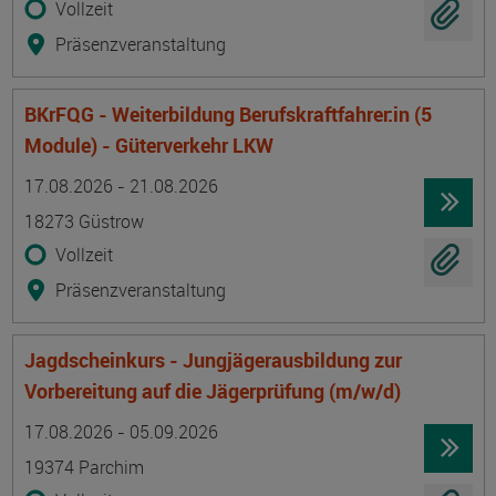
Vollzeit
Präsenzveranstaltung
BKrFQG - Weiterbildung Berufskraftfahrer:in (5
Module) - Güterverkehr LKW
Termin
Ort
Zeitmuster
Lehr- und Lernform
17.08.2026 - 21.08.2026
18273 Güstrow
Vollzeit
Präsenzveranstaltung
Jagdscheinkurs - Jungjägerausbildung zur
Vorbereitung auf die Jägerprüfung (m/w/d)
Termin
Ort
Zeitmuster
Lehr- und Lernform
17.08.2026 - 05.09.2026
19374 Parchim