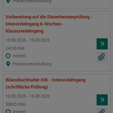
Präsenzveranstaltung
Vorbereitung auf die Steuerberaterprüfung -
Intensivlehrgang 6-Wochen-
Klausurenlehrgang
Termin
Ort
Zeitmuster
Lehr- und Lernform
10.08.2026 - 19.09.2026
24106 Kiel
Vollzeit
Präsenzveranstaltung
Bilanzbuchhalter IHK - Intensivlehrgang
(schriftliche Prüfung)
Termin
Ort
Zeitmuster
Lehr- und Lernform
10.08.2026 - 16.08.2026
50825 Köln
Vollzeit