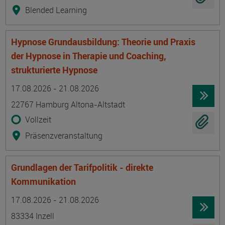
Blended Learning
Hypnose Grundausbildung: Theorie und Praxis
der Hypnose in Therapie und Coaching,
strukturierte Hypnose
Termin
Ort
Zeitmuster
Lehr- und Lernform
17.08.2026 - 21.08.2026
22767 Hamburg Altona-Altstadt
Vollzeit
Präsenzveranstaltung
Grundlagen der Tarifpolitik - direkte
Kommunikation
Termin
Ort
Zeitmuster
Lehr- und Lernform
17.08.2026 - 21.08.2026
83334 Inzell