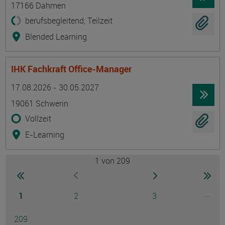
17166 Dahmen
berufsbegleitend, Teilzeit
Blended Learning
IHK Fachkraft Office-Manager
Termin
Ort
Zeitmuster
Lehr- und Lernform
17.08.2026 - 30.05.2027
19061 Schwerin
Vollzeit
E-Learning
1
von 209
Seite
zur ersten Seite wechseln
zur nächsten Seite
zur 
zur vorherigen Seite wechseln
Seite
Seite
Seite
...
1
2
3
Ausg
Seite
209