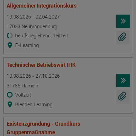
Allgemeiner Integrationskurs
Termin
Ort
Zeitmuster
Lehr- und Lernform
10.08.2026 - 02.04.2027
17033 Neubrandenburg
berufsbegleitend, Teilzeit
E-Learning
Technischer Betriebswirt IHK
Termin
Ort
Zeitmuster
Lehr- und Lernform
10.08.2026 - 27.10.2026
31785 Hameln
Vollzeit
Blended Learning
Existenzgründung - Grundkurs
Gruppenmaßnahme