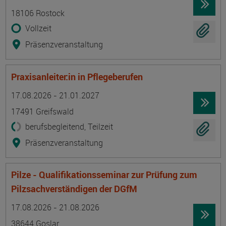
18106 Rostock
Vollzeit
Präsenzveranstaltung
Praxisanleiter:in in Pflegeberufen
Termin
Ort
Zeitmuster
Lehr- und Lernform
17.08.2026 - 21.01.2027
17491 Greifswald
berufsbegleitend, Teilzeit
Präsenzveranstaltung
Pilze - Qualifikationsseminar zur Prüfung zum
Pilzsachverständigen der DGfM
Termin
Ort
Zeitmuster
Lehr- und Lernform
17.08.2026 - 21.08.2026
38644 Goslar