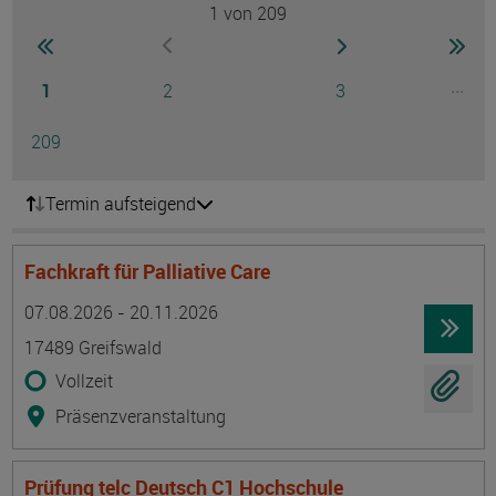
1
von 209
Seite
zur ersten Seite wechseln
zur nächsten Seite
zur 
zur vorherigen Seite wechseln
Seite
Seite
Seite
...
1
2
3
Ausg
Seite
209
Termin aufsteigend
Fachkraft für Palliative Care
Termin
Ort
Zeitmuster
Lehr- und Lernform
07.08.2026 - 20.11.2026
17489 Greifswald
Vollzeit
Präsenzveranstaltung
Prüfung telc Deutsch C1 Hochschule