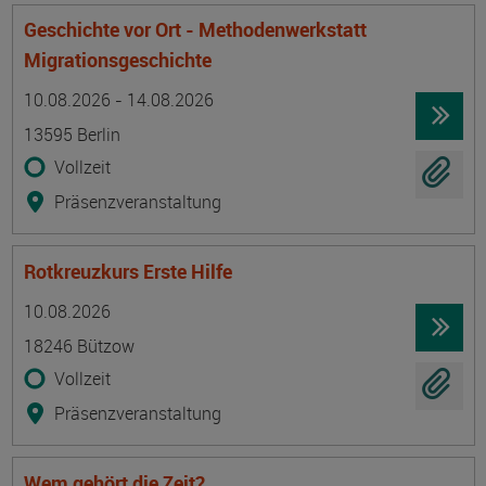
Geschichte vor Ort - Methodenwerkstatt
Migrationsgeschichte
Termin
Ort
Zeitmuster
Lehr- und Lernform
10.08.2026 - 14.08.2026
13595 Berlin
Vollzeit
Präsenzveranstaltung
Rotkreuzkurs Erste Hilfe
Termin
Ort
Zeitmuster
Lehr- und Lernform
10.08.2026
18246 Bützow
Vollzeit
Präsenzveranstaltung
Wem gehört die Zeit?