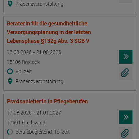
Präsenzveranstaltung
Berater:in für die gesundheitliche
Versorgungsplanung in der letzten
Lebensphase §132g Abs. 3 SGB V
Termin
Ort
Zeitmuster
Lehr- und Lernform
17.08.2026 - 21.08.2026
18106 Rostock
Vollzeit
Präsenzveranstaltung
Praxisanleiter:in in Pflegeberufen
Termin
Ort
Zeitmuster
Lehr- und Lernform
17.08.2026 - 21.01.2027
17491 Greifswald
berufsbegleitend, Teilzeit