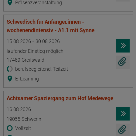
Präsenzveranstaltung
Schwedisch für Anfänger:innen -
wochenendintensiv - A1.1 mit Synne
Termin
Ort
Zeitmuster
Lehr- und Lernform
15.08.2026 - 30.08.2026
laufender Einstieg möglich
17489 Greifswald
berufsbegleitend, Teilzeit
E-Learning
Achtsamer Spaziergang zum Hof Medewege
Termin
Ort
Zeitmuster
Lehr- und Lernform
16.08.2026
19055 Schwerin
Vollzeit