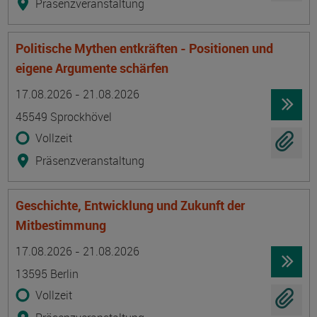
Präsenzveranstaltung
Politische Mythen entkräften - Positionen und
eigene Argumente schärfen
Termin
Ort
Zeitmuster
Lehr- und Lernform
17.08.2026 - 21.08.2026
45549 Sprockhövel
Vollzeit
Präsenzveranstaltung
Geschichte, Entwicklung und Zukunft der
Mitbestimmung
Termin
Ort
Zeitmuster
Lehr- und Lernform
17.08.2026 - 21.08.2026
13595 Berlin
Vollzeit