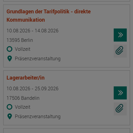
Grundlagen der Tarifpolitik - direkte
Kommunikation
Termin
Ort
Zeitmuster
Lehr- und Lernform
10.08.2026 - 14.08.2026
13595 Berlin
Vollzeit
Präsenzveranstaltung
Lagerarbeiter/in
Termin
Ort
Zeitmuster
Lehr- und Lernform
10.08.2026 - 25.09.2026
17506 Bandelin
Vollzeit
Präsenzveranstaltung