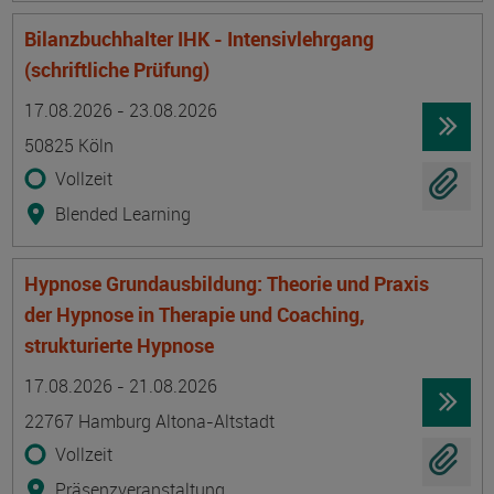
Bilanzbuchhalter IHK - Intensivlehrgang
(schriftliche Prüfung)
Termin
Ort
Zeitmuster
Lehr- und Lernform
17.08.2026 - 23.08.2026
50825 Köln
Vollzeit
Blended Learning
Hypnose Grundausbildung: Theorie und Praxis
der Hypnose in Therapie und Coaching,
strukturierte Hypnose
Termin
Ort
Zeitmuster
Lehr- und Lernform
17.08.2026 - 21.08.2026
22767 Hamburg Altona-Altstadt
Vollzeit
Präsenzveranstaltung