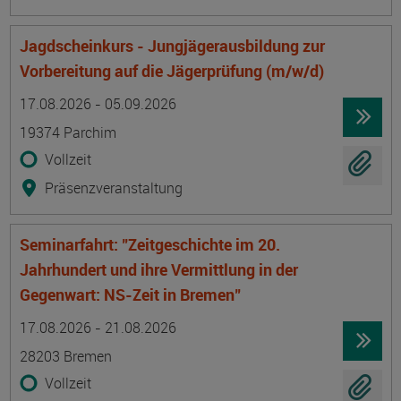
Jagdscheinkurs - Jungjägerausbildung zur
Vorbereitung auf die Jägerprüfung (m/w/d)
Termin
Ort
Zeitmuster
Lehr- und Lernform
17.08.2026 - 05.09.2026
19374 Parchim
Vollzeit
Präsenzveranstaltung
Seminarfahrt: "Zeitgeschichte im 20.
Jahrhundert und ihre Vermittlung in der
Gegenwart: NS-Zeit in Bremen"
Termin
Ort
Zeitmuster
Lehr- und Lernform
17.08.2026 - 21.08.2026
28203 Bremen
Vollzeit