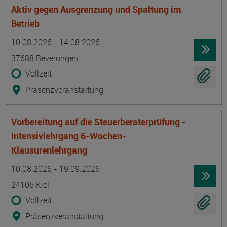
Aktiv gegen Ausgrenzung und Spaltung im
Betrieb
Termin
Ort
Zeitmuster
Lehr- und Lernform
10.08.2026 - 14.08.2026
37688 Beverungen
Vollzeit
Präsenzveranstaltung
Vorbereitung auf die Steuerberaterprüfung -
Intensivlehrgang 6-Wochen-
Klausurenlehrgang
Termin
Ort
Zeitmuster
Lehr- und Lernform
10.08.2026 - 19.09.2026
24106 Kiel
Vollzeit
Präsenzveranstaltung