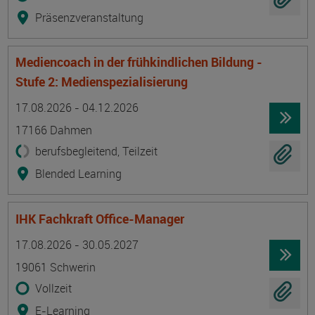
Präsenzveranstaltung
Mediencoach in der frühkindlichen Bildung -
Stufe 2: Medienspezialisierung
Termin
Ort
Zeitmuster
Lehr- und Lernform
17.08.2026 - 04.12.2026
17166 Dahmen
berufsbegleitend, Teilzeit
Blended Learning
IHK Fachkraft Office-Manager
Termin
Ort
Zeitmuster
Lehr- und Lernform
17.08.2026 - 30.05.2027
19061 Schwerin
Vollzeit
E-Learning