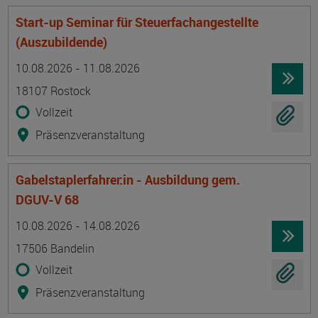
Start-up Seminar für Steuerfachangestellte
(Auszubildende)
Termin
Ort
Zeitmuster
Lehr- und Lernform
10.08.2026 - 11.08.2026
18107 Rostock
Vollzeit
Präsenzveranstaltung
Gabelstaplerfahrer:in - Ausbildung gem.
DGUV-V 68
Termin
Ort
Zeitmuster
Lehr- und Lernform
10.08.2026 - 14.08.2026
17506 Bandelin
Vollzeit
Präsenzveranstaltung