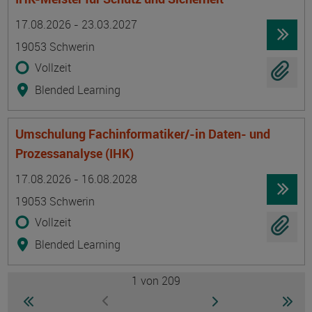
Termin
Ort
Zeitmuster
Lehr- und Lernform
17.08.2026 - 23.03.2027
19053 Schwerin
Vollzeit
Blended Learning
Umschulung Fachinformatiker/-in Daten- und
Prozessanalyse (IHK)
Termin
Ort
Zeitmuster
Lehr- und Lernform
17.08.2026 - 16.08.2028
19053 Schwerin
Vollzeit
Blended Learning
1
von 209
Seite
zur ersten Seite wechseln
zur nächsten Seite
zur 
zur vorherigen Seite wechseln