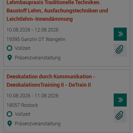
Lehmbaupraxis Traditionelle Techniken.
Baustoff Lehm, Ausfachungstechniken und
Leichtlehm-Innendämmung
Termin
Ort
Zeitmuster
Lehr- und Lernform
10.08.2026 - 12.08.2026
19395 Ganzlin OT Wangelin
Vollzeit
Präsenzveranstaltung
Deeskalation durch Kommunikation -
DeeskalationsTraining II - DeTrain II
Termin
Ort
Zeitmuster
Lehr- und Lernform
10.08.2026 - 11.08.2026
18057 Rostock
Vollzeit
Präsenzveranstaltung