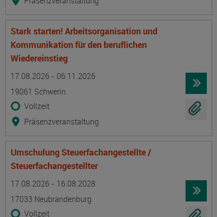
Präsenzveranstaltung
Stark starten! Arbeitsorganisation und
Kommunikation für den beruflichen
Wiedereinstieg
Termin
Ort
Zeitmuster
Lehr- und Lernform
17.08.2026 - 06.11.2026
19061 Schwerin
Vollzeit
Präsenzveranstaltung
Umschulung Steuerfachangestellte /
Steuerfachangestellter
Termin
Ort
Zeitmuster
Lehr- und Lernform
17.08.2026 - 16.08.2028
17033 Neubrandenburg
Vollzeit