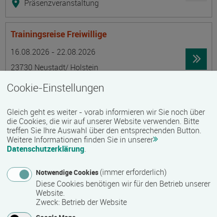
Präsenzveranstaltung
Trainingsreise Freiwillige
Termin
Ort
Zeitmuster
Lehr- und Lernform
16.08.2026 - 22.08.2026
23730 Neustadt/ Holstein
Vollzeit
Cookie-Einstellungen
Präsenzveranstaltung
Gleich geht es weiter - vorab informieren wir Sie noch über
die Cookies, die wir auf unserer Website verwenden. Bitte
Ökonomische Grundkenntnisse:
treffen Sie Ihre Auswahl über den entsprechenden Button.
Weitere Informationen finden Sie in unserer
Zusammenhänge verstehen - betrieblich aktiv
Datenschutzerklärung
.
werden!
Termin
Ort
Zeitmuster
Lehr- und Lernform
(immer erforderlich)
Notwendige Cookies
17.08.2026 - 21.08.2026
Diese Cookies benötigen wir für den Betrieb unserer
13595 Berlin
Website.
Zweck
:
Betrieb der Website
Vollzeit