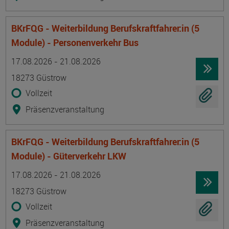
BKrFQG - Weiterbildung Berufskraftfahrer:in (5
Module) - Personenverkehr Bus
Termin
Ort
Zeitmuster
Lehr- und Lernform
17.08.2026 - 21.08.2026
18273 Güstrow
Vollzeit
Präsenzveranstaltung
BKrFQG - Weiterbildung Berufskraftfahrer:in (5
Module) - Güterverkehr LKW
Termin
Ort
Zeitmuster
Lehr- und Lernform
17.08.2026 - 21.08.2026
18273 Güstrow
Vollzeit
Präsenzveranstaltung