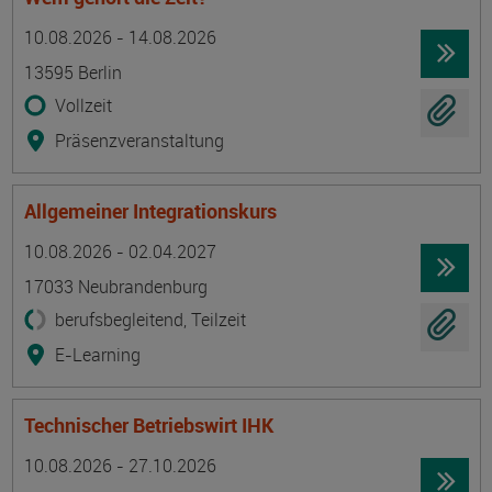
Termin
Ort
Zeitmuster
Lehr- und Lernform
10.08.2026 - 14.08.2026
13595 Berlin
Vollzeit
Präsenzveranstaltung
Allgemeiner Integrationskurs
Termin
Ort
Zeitmuster
Lehr- und Lernform
10.08.2026 - 02.04.2027
17033 Neubrandenburg
berufsbegleitend, Teilzeit
E-Learning
Technischer Betriebswirt IHK
Termin
Ort
Zeitmuster
Lehr- und Lernform
10.08.2026 - 27.10.2026