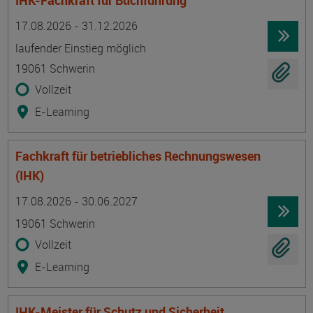
IHK-Fachkraft für Buchführung
Termin
Ort
Zeitmuster
Lehr- und Lernform
17.08.2026 - 31.12.2026
laufender Einstieg möglich
19061 Schwerin
Vollzeit
E-Learning
Fachkraft für betriebliches Rechnungswesen
(IHK)
Termin
Ort
Zeitmuster
Lehr- und Lernform
17.08.2026 - 30.06.2027
19061 Schwerin
Vollzeit
E-Learning
IHK-Meister für Schutz und Sicherheit