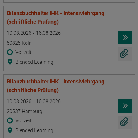
Bilanzbuchhalter IHK - Intensivlehrgang
(schriftliche Prüfung)
Termin
Ort
Zeitmuster
Lehr- und Lernform
10.08.2026 - 16.08.2026
50825 Köln
Vollzeit
Blended Learning
Bilanzbuchhalter IHK - Intensivlehrgang
(schriftliche Prüfung)
Termin
Ort
Zeitmuster
Lehr- und Lernform
10.08.2026 - 16.08.2026
20537 Hamburg
Vollzeit
Blended Learning