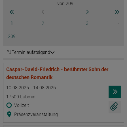
1
von 209
Seite
zur ersten Seite wechseln
zur nächsten Seite
zur 
zur vorherigen Seite wechseln
Seite
Seite
Seite
...
1
2
3
Ausg
Seite
209
Termin aufsteigend
Caspar-David-Friedrich - berühmter Sohn der
deutschen Romantik
Termin
Ort
Zeitmuster
Lehr- und Lernform
10.08.2026 - 14.08.2026
17509 Lubmin
Vollzeit
Präsenzveranstaltung