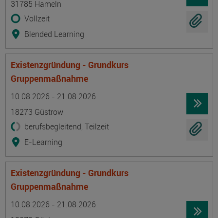
31785 Hameln
Vollzeit
Blended Learning
Existenzgründung - Grundkurs
Gruppenmaßnahme
Termin
Ort
Zeitmuster
Lehr- und Lernform
10.08.2026 - 21.08.2026
18273 Güstrow
berufsbegleitend, Teilzeit
E-Learning
Existenzgründung - Grundkurs
Gruppenmaßnahme
Termin
Ort
Zeitmuster
Lehr- und Lernform
10.08.2026 - 21.08.2026