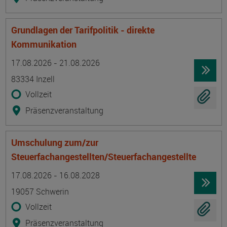
Grundlagen der Tarifpolitik - direkte
Kommunikation
Termin
Ort
Zeitmuster
Lehr- und Lernform
17.08.2026 - 21.08.2026
83334 Inzell
Vollzeit
Präsenzveranstaltung
Umschulung zum/zur
Steuerfachangestellten/Steuerfachangestellte
Termin
Ort
Zeitmuster
Lehr- und Lernform
17.08.2026 - 16.08.2028
19057 Schwerin
Vollzeit
Präsenzveranstaltung