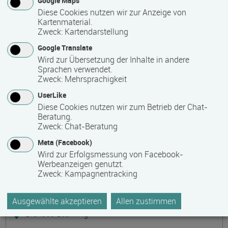
Google Maps
Präsenzveranstaltung
Diese Cookies nutzen wir zur Anzeige von
Kartenmaterial.
Zweck
:
Kartendarstellung
Keramik, Yoga und Mee(h)r
Termin
Ort
Zeitmuster
Lehr- und Lernform
Google Translate
17.08.2026 - 21.08.2026
Wird zur Übersetzung der Inhalte in andere
17509 Lubmin
Sprachen verwendet.
Zweck
:
Mehrsprachigkeit
Vollzeit
UserLike
Präsenzveranstaltung
Diese Cookies nutzen wir zum Betrieb der Chat-
Beratung.
Zweck
:
Chat-Beratung
Bilanzbuchhalter IHK - Intensivlehrgang
Meta (Facebook)
(schriftliche Prüfung)
Wird zur Erfolgsmessung von Facebook-
Termin
Ort
Zeitmuster
Lehr- und Lernform
Werbeanzeigen genutzt.
17.08.2026 - 23.08.2026
Zweck
:
Kampagnentracking
60314 Frankfurt
Vollzeit
Ausgewählte akzeptieren
Allen zustimmen
Blended Learning