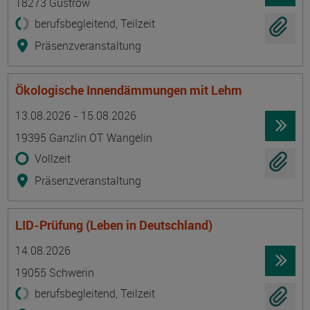
18273 Güstrow
berufsbegleitend, Teilzeit
Präsenzveranstaltung
Ökologische Innendämmungen mit Lehm
Termin
Ort
Zeitmuster
Lehr- und Lernform
13.08.2026 - 15.08.2026
19395 Ganzlin OT Wangelin
Vollzeit
Präsenzveranstaltung
LID-Prüfung (Leben in Deutschland)
Termin
Ort
Zeitmuster
Lehr- und Lernform
14.08.2026
19055 Schwerin
berufsbegleitend, Teilzeit