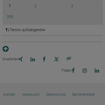
Seite
Seite
Seite
...
1
2
3
Ausg
Seite
209
Termin aufsteigend
Empfehlen
Link kopieren
Folgen
Kontakt
Impressum
Datenschutz
Barrierefreiheit