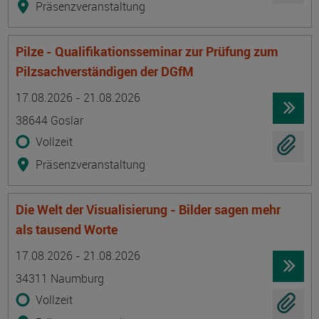
Präsenzveranstaltung
Pilze - Qualifikationsseminar zur Prüfung zum
Pilzsachverständigen der DGfM
Termin
Ort
Zeitmuster
Lehr- und Lernform
17.08.2026 - 21.08.2026
38644 Goslar
Vollzeit
Präsenzveranstaltung
Die Welt der Visualisierung - Bilder sagen mehr
als tausend Worte
Termin
Ort
Zeitmuster
Lehr- und Lernform
17.08.2026 - 21.08.2026
34311 Naumburg
Vollzeit