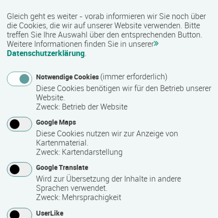
642 Stunde(n)
Gleich geht es weiter - vorab informieren wir Sie noch über
die Cookies, die wir auf unserer Website verwenden. Bitte
treffen Sie Ihre Auswahl über den entsprechenden Button.
Weitere Informationen finden Sie in unserer
Termin
Datenschutzerklärung
.
03.05.2027 - 23.11.2027
(immer erforderlich)
Notwendige Cookies
Diese Cookies benötigen wir für den Betrieb unserer
Anmeldeende
Website.
Zweck
:
Betrieb der Website
03.05.2027
Google Maps
Diese Cookies nutzen wir zur Anzeige von
Kartenmaterial.
Bemerkungen zum Termin
Zweck
:
Kartendarstellung
Montag bis Freitag: 08.00 - 15.00 Uhr
Google Translate
Wird zur Übersetzung der Inhalte in andere
Sprachen verwendet.
Mindest­teilnehmer­anzahl
Zweck
:
Mehrsprachigkeit
1
UserLike