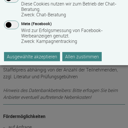
Diese Cookies nutzen wir zum Betrieb der Chat-
Beratung.
Zweck
:
Chat-Beratung
Maximale Teilnehmerzahl
Meta (Facebook)
20
Wird zur Erfolgsmessung von Facebook-
Werbeanzeigen genutzt.
Zweck
:
Kampagnentracking
Teilnahmegebühr
4.950,00 €
Ausgewählte akzeptieren
Allen zustimmen
Staffelpreis abhängig von der Anzahl der Teilnehmenden,
zzgl. Literatur und Prüfungsgebühren
Hinweis des Datenbankbetreibers: Bitte erfragen Sie beim
Anbieter eventuell auftretende Nebenkosten!
Fördermöglichkeiten
auf Anfrage