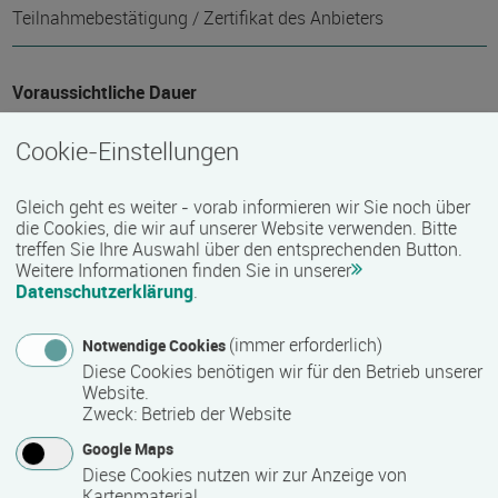
Teilnahmebestätigung / Zertifikat des Anbieters
Voraussichtliche Dauer
5 Tag(e)
Cookie-Einstellungen
Termin
Gleich geht es weiter - vorab informieren wir Sie noch über
die Cookies, die wir auf unserer Website verwenden. Bitte
30.11.2026 - 04.12.2026
treffen Sie Ihre Auswahl über den entsprechenden Button.
Weitere Informationen finden Sie in unserer
Datenschutzerklärung
.
Mindest­teilnehmer­anzahl
(immer erforderlich)
Notwendige Cookies
10
Diese Cookies benötigen wir für den Betrieb unserer
Website.
Zweck
:
Betrieb der Website
Maximale Teilnehmerzahl
Google Maps
Diese Cookies nutzen wir zur Anzeige von
20
Kartenmaterial.