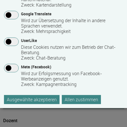
Zweck
:
Kartendarstellung
Teilnahmegebühr
Google Translate
Wird zur Übersetzung der Inhalte in andere
0,00 €
Sprachen verwendet.
Zweck
:
Mehrsprachigkeit
auf Anfrage
UserLike
Diese Cookies nutzen wir zum Betrieb der Chat-
(wird nicht durch das Bildungsfreistellungsgesetz erstattet)
Beratung.
Zweck
:
Chat-Beratung
Hinweis des Datenbankbetreibers: Bitte erfragen Sie beim
Meta (Facebook)
Anbieter eventuell auftretende Nebenkosten!
Wird zur Erfolgsmessung von Facebook-
Werbeanzeigen genutzt.
Zweck
:
Kampagnentracking
Fördermöglichkeiten
Ausgewählte akzeptieren
Allen zustimmen
Bildungsfreistellung (Bildungsurlaub)
Dozent