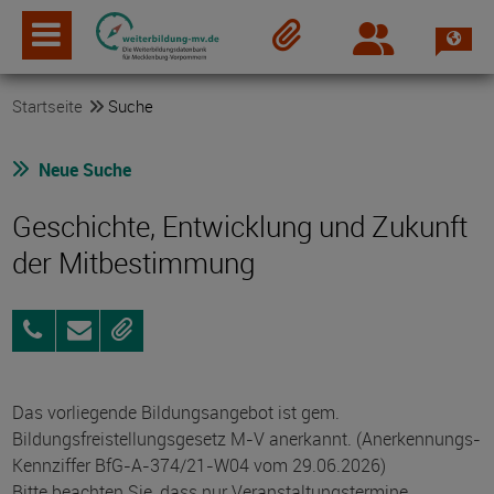
Spra
Login
Merkzettel
Startseite
Suche
Neue Suche
Geschichte, Entwicklung und Zukunft
der Mitbestimmung
069
Anfragen
Merken
6693
2388
Das vorliegende Bildungsangebot ist gem.
Bildungsfreistellungsgesetz M-V anerkannt. (Anerkennungs-
Kennziffer BfG-A-374/21-W04 vom 29.06.2026)
Bitte beachten Sie, dass nur Veranstaltungstermine