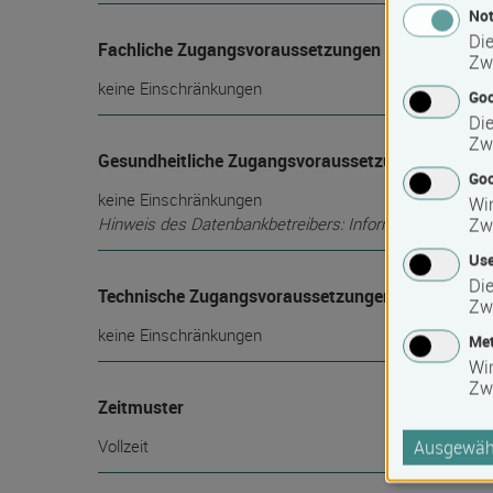
Not
Die
Fachliche Zugangsvoraussetzungen
Zw
keine Einschränkungen
Go
Die
Zw
Gesundheitliche Zugangsvoraussetzungen
Goo
keine Einschränkungen
Wir
Hinweis des Datenbankbetreibers: Informationen über die
Zw
Use
Die
Technische Zugangsvoraussetzungen
Zw
keine Einschränkungen
Met
Wi
Zw
Zeitmuster
Vollzeit
Ausgewähl