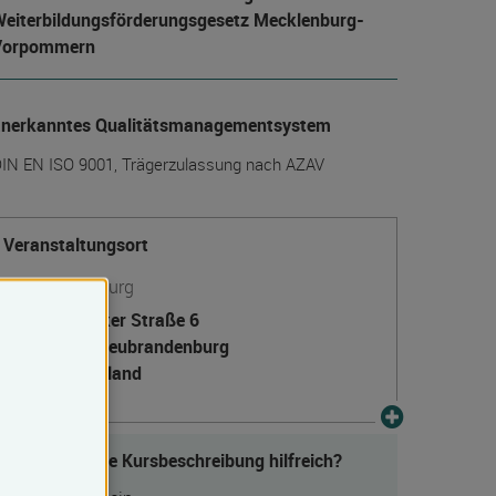
eiter­bildungs­förderungs­gesetz Mecklenburg-
Vorpommern
anerkanntes Qualitätsmanagementsystem
IN EN ISO 9001, Trägerzulassung nach AZAV
Veranstaltungsort
Neubrandenburg
Woldegker Straße 6
17033 Neubrandenburg
Deutschland
Fanden Sie die Kursbeschreibung hilfreich?