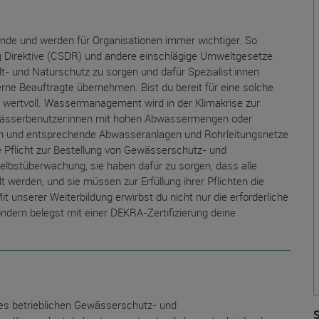
nde und werden für Organisationen immer wichtiger. So
ing Direktive (CSDR) und andere einschlägige Umweltgesetze
- und Naturschutz zu sorgen und dafür Spezialist:innen
rne Beauftragte übernehmen. Bist du bereit für eine solche
wertvoll. Wassermanagement wird in der Klimakrise zur
wässerbenutzer:innen mit hohen Abwassermengen oder
en und entsprechende Abwasseranlagen und Rohrleitungsnetze
ne Pflicht zur Bestellung von Gewässerschutz- und
Selbstüberwachung, sie haben dafür zu sorgen, dass alle
 werden, und sie müssen zur Erfüllung ihrer Pflichten die
t unserer Weiterbildung erwirbst du nicht nur die erforderliche
ern belegst mit einer DEKRA-Zertifizierung deine
 des betrieblichen Gewässerschutz- und
S