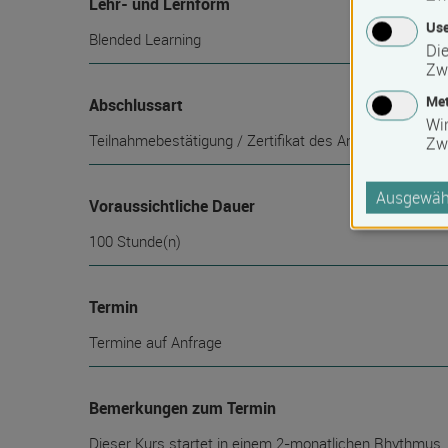
Lehr- und Lernform
Use
Blended Learning
Die
Zw
Met
Abschlussart
Wi
Teilnahmebestätigung / Zertifikat des Anbieters
Zw
Ausgewähl
Voraussichtliche Dauer
100 Stunde(n)
Termin
Termine auf Anfrage
Bemerkungen zum Termin
Dieser Kurs startet in einem 2-monatlichen Rhythmus.