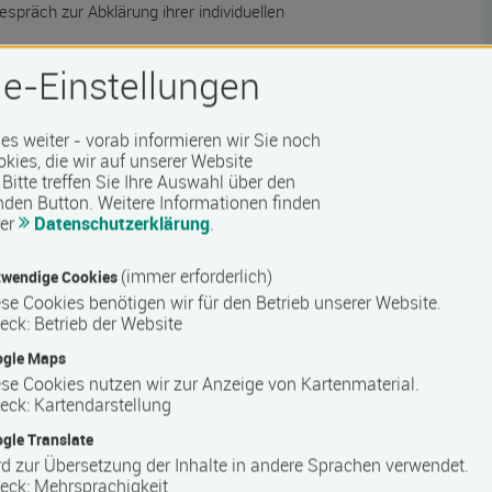
espräch zur Abklärung ihrer individuellen
e-Einstellungen
 es weiter - vorab informieren wir Sie noch
okies, die wir auf unserer Website
Bitte treffen Sie Ihre Auswahl über den
 Barrierefreiheit erfragen Sie bitte beim Anbieter.
nden Button.
Weitere Informationen finden
rer
Datenschutzerklärung
.
(immer erforderlich)
wendige Cookies
se Cookies benötigen wir für den Betrieb unserer Website.
eck
:
Betrieb der Website
ogle Maps
se Cookies nutzen wir zur Anzeige von Kartenmaterial.
eck
:
Kartendarstellung
gle Translate
d zur Übersetzung der Inhalte in andere Sprachen verwendet.
eck
:
Mehrsprachigkeit