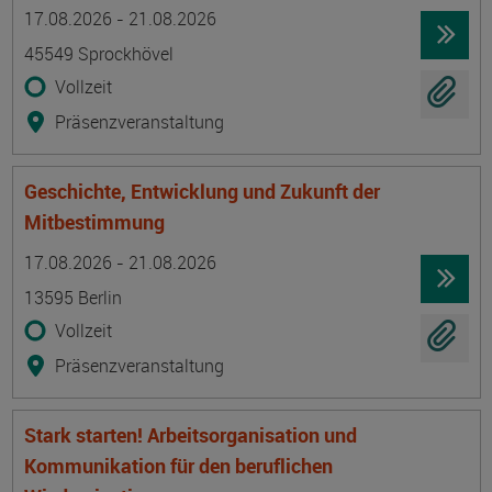
Termin
Ort
Zeitmuster
Lehr- und Lernform
17.08.2026 - 21.08.2026
45549 Sprockhövel
Vollzeit
Präsenzveranstaltung
Geschichte, Entwicklung und Zukunft der
Mitbestimmung
Termin
Ort
Zeitmuster
Lehr- und Lernform
17.08.2026 - 21.08.2026
13595 Berlin
Vollzeit
Präsenzveranstaltung
Stark starten! Arbeitsorganisation und
Kommunikation für den beruflichen