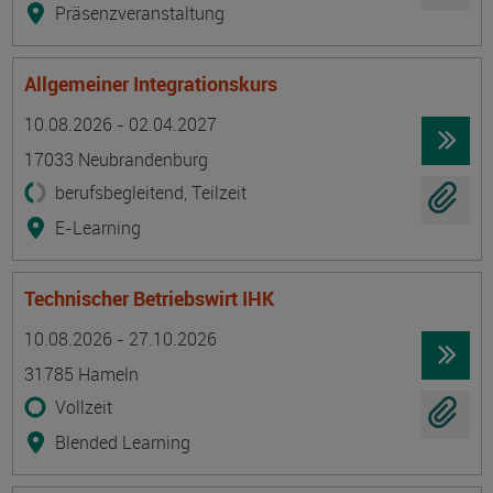
Präsenzveranstaltung
Allgemeiner Integrationskurs
Termin
Ort
Zeitmuster
Lehr- und Lernform
10.08.2026 - 02.04.2027
17033 Neubrandenburg
berufsbegleitend, Teilzeit
E-Learning
Technischer Betriebswirt IHK
Termin
Ort
Zeitmuster
Lehr- und Lernform
10.08.2026 - 27.10.2026
31785 Hameln
Vollzeit
Blended Learning