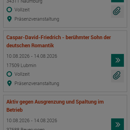
34311 Naumburg
Vollzeit
Präsenzveranstaltung
Caspar-David-Friedrich - berühmter Sohn der
deutschen Romantik
Termin
Ort
Zeitmuster
Lehr- und Lernform
10.08.2026 - 14.08.2026
17509 Lubmin
Vollzeit
Präsenzveranstaltung
Aktiv gegen Ausgrenzung und Spaltung im
Betrieb
Termin
Ort
Zeitmuster
Lehr- und Lernform
10.08.2026 - 14.08.2026
37688 Beverungen