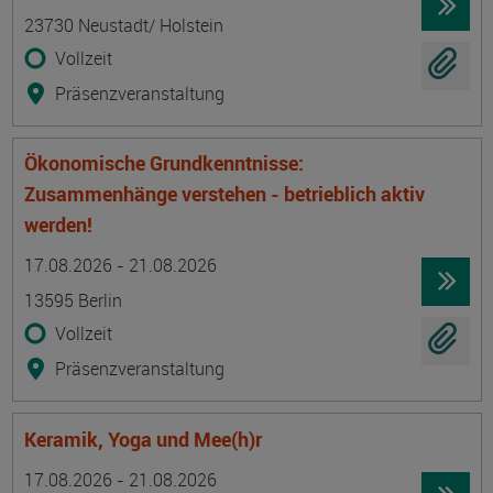
23730 Neustadt/ Holstein
Vollzeit
Präsenzveranstaltung
Ökonomische Grundkenntnisse:
Zusammenhänge verstehen - betrieblich aktiv
werden!
Termin
Ort
Zeitmuster
Lehr- und Lernform
17.08.2026 - 21.08.2026
13595 Berlin
Vollzeit
Präsenzveranstaltung
Keramik, Yoga und Mee(h)r
Termin
Ort
Zeitmuster
Lehr- und Lernform
17.08.2026 - 21.08.2026