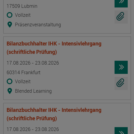
17509 Lubmin
Vollzeit
Präsenzveranstaltung
Bilanzbuchhalter IHK - Intensivlehrgang
(schriftliche Prüfung)
Termin
Ort
Zeitmuster
Lehr- und Lernform
17.08.2026 - 23.08.2026
60314 Frankfurt
Vollzeit
Blended Learning
Bilanzbuchhalter IHK - Intensivlehrgang
(schriftliche Prüfung)
Termin
Ort
Zeitmuster
Lehr- und Lernform
17.08.2026 - 23.08.2026