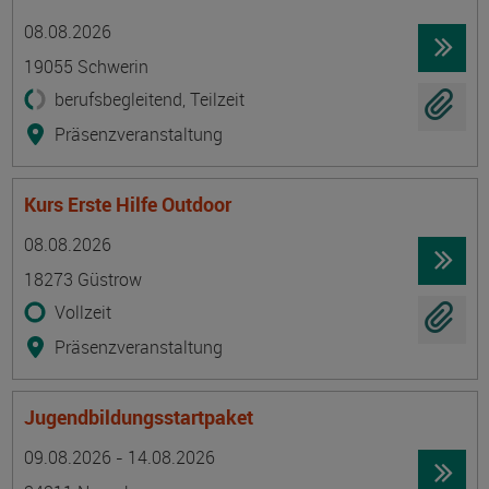
Termin
Ort
Zeitmuster
Lehr- und Lernform
08.08.2026
19055 Schwerin
berufsbegleitend, Teilzeit
Präsenzveranstaltung
Kurs Erste Hilfe Outdoor
Termin
Ort
Zeitmuster
Lehr- und Lernform
08.08.2026
18273 Güstrow
Vollzeit
Präsenzveranstaltung
Jugendbildungsstartpaket
Termin
Ort
Zeitmuster
Lehr- und Lernform
09.08.2026 - 14.08.2026