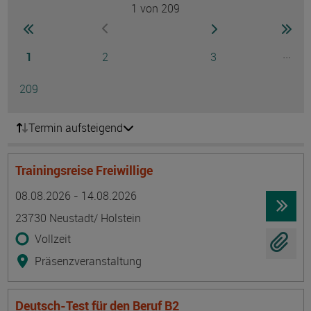
1
von 209
Seite
zur ersten Seite wechseln
zur nächsten Seite
zur 
zur vorherigen Seite wechseln
Seite
Seite
Seite
...
1
2
3
Ausg
Seite
209
Termin aufsteigend
Trainingsreise Freiwillige
Termin
Ort
Zeitmuster
Lehr- und Lernform
08.08.2026 - 14.08.2026
23730 Neustadt/ Holstein
Vollzeit
Präsenzveranstaltung
Deutsch-Test für den Beruf B2