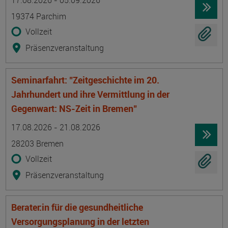
17.08.2026 - 05.09.2026
19374 Parchim
Vollzeit
Präsenzveranstaltung
Seminarfahrt: "Zeitgeschichte im 20.
Jahrhundert und ihre Vermittlung in der
Gegenwart: NS-Zeit in Bremen"
Termin
Ort
Zeitmuster
Lehr- und Lernform
17.08.2026 - 21.08.2026
28203 Bremen
Vollzeit
Präsenzveranstaltung
Berater:in für die gesundheitliche
Versorgungsplanung in der letzten