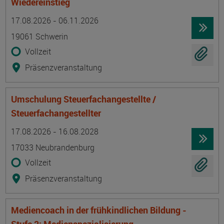
Wiedereinstieg
Termin
Ort
Zeitmuster
Lehr- und Lernform
17.08.2026 - 06.11.2026
19061 Schwerin
Vollzeit
Präsenzveranstaltung
Umschulung Steuerfachangestellte /
Steuerfachangestellter
Termin
Ort
Zeitmuster
Lehr- und Lernform
17.08.2026 - 16.08.2028
17033 Neubrandenburg
Vollzeit
Präsenzveranstaltung
Mediencoach in der frühkindlichen Bildung -