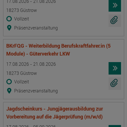
17.08.2026 - 21.08.2026
18273 Güstrow
Vollzeit
Präsenzveranstaltung
BKrFQG - Weiterbildung Berufskraftfahrer:in (5
Module) - Güterverkehr LKW
Termin
Ort
Zeitmuster
Lehr- und Lernform
17.08.2026 - 21.08.2026
18273 Güstrow
Vollzeit
Präsenzveranstaltung
Jagdscheinkurs - Jungjägerausbildung zur
Vorbereitung auf die Jägerprüfung (m/w/d)
Termin
Ort
Zeitmuster
Lehr- und Lernform