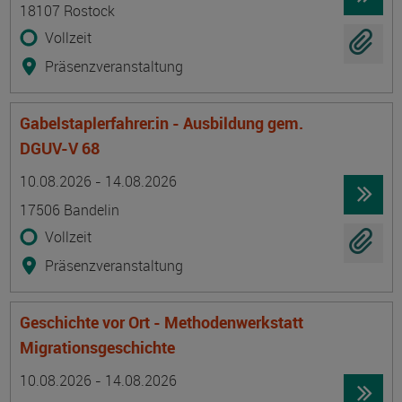
18107 Rostock
Vollzeit
Präsenzveranstaltung
Gabelstaplerfahrer:in - Ausbildung gem.
DGUV-V 68
Termin
Ort
Zeitmuster
Lehr- und Lernform
10.08.2026 - 14.08.2026
17506 Bandelin
Vollzeit
Präsenzveranstaltung
Geschichte vor Ort - Methodenwerkstatt
Migrationsgeschichte
Termin
Ort
Zeitmuster
Lehr- und Lernform
10.08.2026 - 14.08.2026