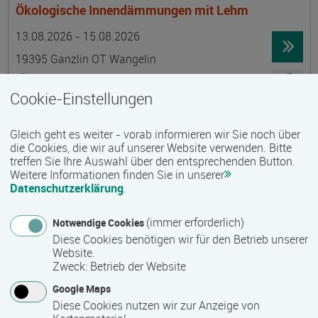
Ökologische Innendämmungen mit Lehm
Termin
Ort
Zeitmuster
Lehr- und Lernform
13.08.2026 - 15.08.2026
19395 Ganzlin OT Wangelin
Vollzeit
Cookie-Einstellungen
Präsenzveranstaltung
Gleich geht es weiter - vorab informieren wir Sie noch über
LID-Prüfung (Leben in Deutschland)
die Cookies, die wir auf unserer Website verwenden. Bitte
treffen Sie Ihre Auswahl über den entsprechenden Button.
Termin
Ort
Zeitmuster
Lehr- und Lernform
14.08.2026
Weitere Informationen finden Sie in unserer
Datenschutzerklärung
.
19055 Schwerin
berufsbegleitend, Teilzeit
(immer erforderlich)
Notwendige Cookies
Diese Cookies benötigen wir für den Betrieb unserer
Präsenzveranstaltung
Website.
Zweck
:
Betrieb der Website
Schwedisch für Anfänger:innen -
Google Maps
wochenendintensiv - A1.1 mit Synne
Diese Cookies nutzen wir zur Anzeige von