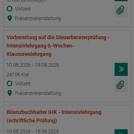
Vollzeit
Präsenzveranstaltung
Vorbereitung auf die Steuerberaterprüfung -
Intensivlehrgang 6-Wochen-
Klausurenlehrgang
Termin
Ort
Zeitmuster
Lehr- und Lernform
10.08.2026 - 19.09.2026
24106 Kiel
Vollzeit
Präsenzveranstaltung
Bilanzbuchhalter IHK - Intensivlehrgang
(schriftliche Prüfung)
Termin
Ort
Zeitmuster
Lehr- und Lernform
10.08.2026 - 16.08.2026