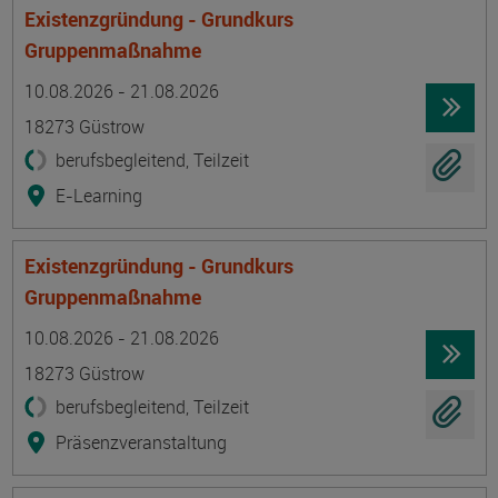
Existenzgründung - Grundkurs
Gruppenmaßnahme
Termin
Ort
Zeitmuster
Lehr- und Lernform
10.08.2026 - 21.08.2026
18273 Güstrow
berufsbegleitend, Teilzeit
E-Learning
Existenzgründung - Grundkurs
Gruppenmaßnahme
Termin
Ort
Zeitmuster
Lehr- und Lernform
10.08.2026 - 21.08.2026
18273 Güstrow
berufsbegleitend, Teilzeit
Präsenzveranstaltung