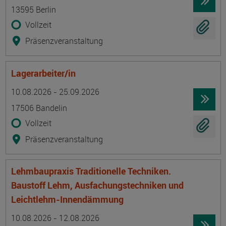
13595 Berlin
Vollzeit
Präsenzveranstaltung
Lagerarbeiter/in
Termin
Ort
Zeitmuster
Lehr- und Lernform
10.08.2026 - 25.09.2026
17506 Bandelin
Vollzeit
Präsenzveranstaltung
Lehmbaupraxis Traditionelle Techniken.
Baustoff Lehm, Ausfachungstechniken und
Leichtlehm-Innendämmung
Termin
Ort
Zeitmuster
Lehr- und Lernform
10.08.2026 - 12.08.2026