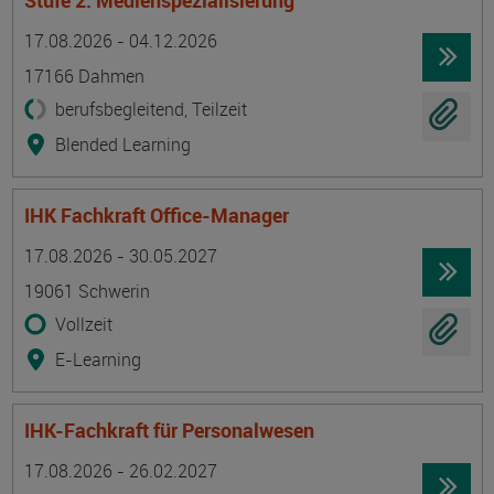
Stufe 2: Medienspezialisierung
Termin
Ort
Zeitmuster
Lehr- und Lernform
17.08.2026 - 04.12.2026
17166 Dahmen
berufsbegleitend, Teilzeit
Blended Learning
IHK Fachkraft Office-Manager
Termin
Ort
Zeitmuster
Lehr- und Lernform
17.08.2026 - 30.05.2027
19061 Schwerin
Vollzeit
E-Learning
IHK-Fachkraft für Personalwesen
Termin
Ort
Zeitmuster
Lehr- und Lernform
17.08.2026 - 26.02.2027