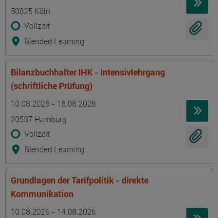
50825 Köln
Vollzeit
Blended Learning
Bilanzbuchhalter IHK - Intensivlehrgang
(schriftliche Prüfung)
Termin
Ort
Zeitmuster
Lehr- und Lernform
10.08.2026 - 16.08.2026
20537 Hamburg
Vollzeit
Blended Learning
Grundlagen der Tarifpolitik - direkte
Kommunikation
Termin
Ort
Zeitmuster
Lehr- und Lernform
10.08.2026 - 14.08.2026