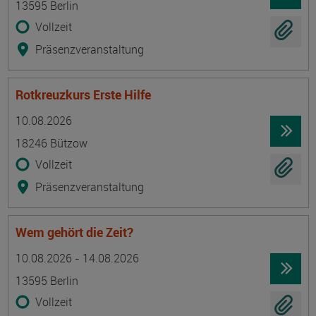
13595 Berlin
Vollzeit
Präsenzveranstaltung
Rotkreuzkurs Erste Hilfe
Termin
Ort
Zeitmuster
Lehr- und Lernform
10.08.2026
18246 Bützow
Vollzeit
Präsenzveranstaltung
Wem gehört die Zeit?
Termin
Ort
Zeitmuster
Lehr- und Lernform
10.08.2026 - 14.08.2026
13595 Berlin
Vollzeit