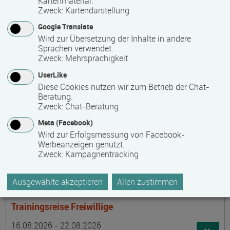
Kartenmaterial.
Termin
Ort
Zeitmuster
Lehr- und Lernform
15.08.2026 - 30.08.2026
Zweck
:
Kartendarstellung
laufender Einstieg möglich
Google Translate
Wird zur Übersetzung der Inhalte in andere
17489 Greifswald
Sprachen verwendet.
berufsbegleitend, Teilzeit
Zweck
:
Mehrsprachigkeit
E-Learning
UserLike
Diese Cookies nutzen wir zum Betrieb der Chat-
Beratung.
Achtsamer Spaziergang zum Hof Medewege
Zweck
:
Chat-Beratung
Termin
Ort
Zeitmuster
Lehr- und Lernform
Meta (Facebook)
16.08.2026
Wird zur Erfolgsmessung von Facebook-
19055 Schwerin
Werbeanzeigen genutzt.
Zweck
:
Kampagnentracking
Vollzeit
Präsenzveranstaltung
Ausgewählte akzeptieren
Allen zustimmen
Trainingsreise Freiwillige
Termin
Ort
Zeitmuster
Lehr- und Lernform
16.08.2026 - 22.08.2026