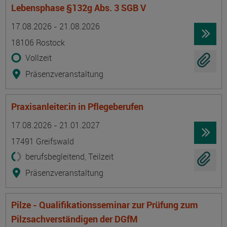
Lebensphase §132g Abs. 3 SGB V
Termin
Ort
Zeitmuster
Lehr- und Lernform
17.08.2026 - 21.08.2026
18106 Rostock
Vollzeit
Präsenzveranstaltung
Praxisanleiter:in in Pflegeberufen
Termin
Ort
Zeitmuster
Lehr- und Lernform
17.08.2026 - 21.01.2027
17491 Greifswald
berufsbegleitend, Teilzeit
Präsenzveranstaltung
Pilze - Qualifikationsseminar zur Prüfung zum
Pilzsachverständigen der DGfM