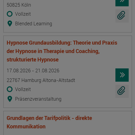
50825 Köln
Vollzeit
Blended Learning
Hypnose Grundausbildung: Theorie und Praxis
der Hypnose in Therapie und Coaching,
strukturierte Hypnose
Termin
Ort
Zeitmuster
Lehr- und Lernform
17.08.2026 - 21.08.2026
22767 Hamburg Altona-Altstadt
Vollzeit
Präsenzveranstaltung
Grundlagen der Tarifpolitik - direkte
Kommunikation
Termin
Ort
Zeitmuster
Lehr- und Lernform