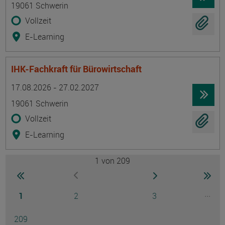
19061 Schwerin
Vollzeit
E-Learning
IHK-Fachkraft für Bürowirtschaft
Termin
Ort
Zeitmuster
Lehr- und Lernform
17.08.2026 - 27.02.2027
19061 Schwerin
Vollzeit
E-Learning
1
von 209
Seite
zur ersten Seite wechseln
zur nächsten Seite
zur 
zur vorherigen Seite wechseln
Seite
Seite
Seite
...
1
2
3
Ausg
Seite
209