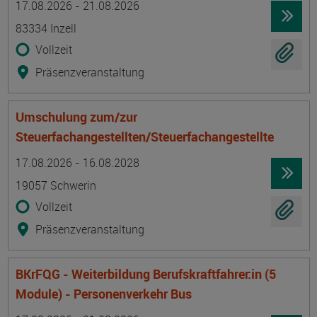
17.08.2026 - 21.08.2026
83334 Inzell
Vollzeit
Präsenzveranstaltung
Umschulung zum/zur
Steuerfachangestellten/Steuerfachangestellte
Termin
Ort
Zeitmuster
Lehr- und Lernform
17.08.2026 - 16.08.2028
19057 Schwerin
Vollzeit
Präsenzveranstaltung
BKrFQG - Weiterbildung Berufskraftfahrer:in (5
Module) - Personenverkehr Bus
Termin
Ort
Zeitmuster
Lehr- und Lernform