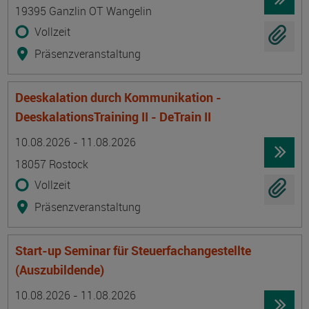
19395 Ganzlin OT Wangelin
Vollzeit
Präsenzveranstaltung
Deeskalation durch Kommunikation -
DeeskalationsTraining II - DeTrain II
Termin
Ort
Zeitmuster
Lehr- und Lernform
10.08.2026 - 11.08.2026
18057 Rostock
Vollzeit
Präsenzveranstaltung
Start-up Seminar für Steuerfachangestellte
(Auszubildende)
Termin
Ort
Zeitmuster
Lehr- und Lernform
10.08.2026 - 11.08.2026