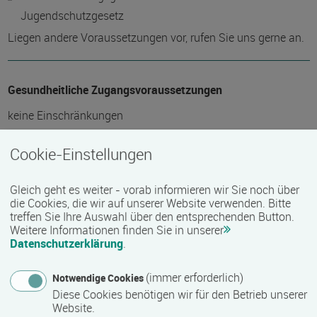
Jugendschutzgesetz
Liegen andere Voraussetzungen vor, rufen Sie uns gerne an.
Gesundheitliche Zugangsvoraussetzungen
keine Einschränkungen
Hinweis des Datenbankbetreibers: Informationen über die
Cookie-Einstellungen
Barrierefreiheit erfragen Sie bitte beim Anbieter.
Gleich geht es weiter - vorab informieren wir Sie noch über
die Cookies, die wir auf unserer Website verwenden. Bitte
Technische Zugangsvoraussetzungen
treffen Sie Ihre Auswahl über den entsprechenden Button.
Weitere Informationen finden Sie in unserer
keine Einschränkungen
Datenschutzerklärung
.
(immer erforderlich)
Notwendige Cookies
Zeitmuster
Diese Cookies benötigen wir für den Betrieb unserer
Website.
berufsbegleitend, Teilzeit