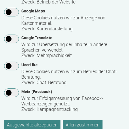
Zweck
:
Betrieb der Website
Google Maps
Lehr- und Lernform
Diese Cookies nutzen wir zur Anzeige von
Kartenmaterial.
Präsenzveranstaltung
Zweck
:
Kartendarstellung
Google Translate
Wird zur Übersetzung der Inhalte in andere
Abschlussart
Sprachen verwendet.
Zweck
:
Mehrsprachigkeit
Teilnahmebestätigung / Zertifikat des Anbieters
UserLike
Diese Cookies nutzen wir zum Betrieb der Chat-
Voraussichtliche Dauer
Beratung.
Zweck
:
Chat-Beratung
164 Stunde(n)
Meta (Facebook)
Wird zur Erfolgsmessung von Facebook-
Werbeanzeigen genutzt.
Termin
Zweck
:
Kampagnentracking
01.09.2026 - 26.01.2027
Ausgewählte akzeptieren
Allen zustimmen