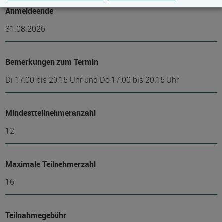
Anmeldeende
31.08.2026
Bemerkungen zum Termin
Di 17:00 bis 20:15 Uhr und Do 17:00 bis 20:15 Uhr
Mindest­teilnehmer­anzahl
12
Maximale Teilnehmerzahl
16
Teilnahmegebühr