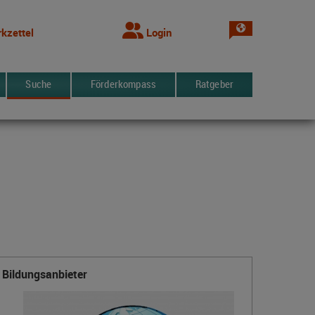
Sprache wechsel
kzettel
Login
Suche
Förderkompass
Ratgeber
Bildungsanbieter