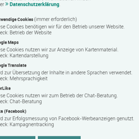
rer
Datenschutzerklärung
.
(immer erforderlich)
wendige Cookies
se Cookies benötigen wir für den Betrieb unserer Website.
eck
:
Betrieb der Website
ogle Maps
se Cookies nutzen wir zur Anzeige von Kartenmaterial.
eck
:
Kartendarstellung
gle Translate
hließt mit den beiden skalierten Abschlusstests „Deutsch-Test
d zur Übersetzung der Inhalte in andere Sprachen verwendet.
) ab.
eck
:
Mehrsprachigkeit
rLike
se Cookies nutzen wir zum Betrieb der Chat-Beratung.
eck
:
Chat-Beratung
a (Facebook)
rd zur Erfolgsmessung von Facebook-Werbeanzeigen genutzt.
eck
:
Kampagnentracking