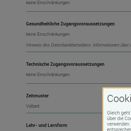
keine Einschränkungen
Gesundheitliche Zugangsvoraussetzungen
keine Einschränkungen
Hinweis des Datenbankbetreibers: Informationen über die
Technische Zugangsvoraussetzungen
keine Einschränkungen
Cooki
Zeitmuster
Vollzeit
Gleich geht
über die Co
verwenden. 
Lehr- und Lernform
entspreche