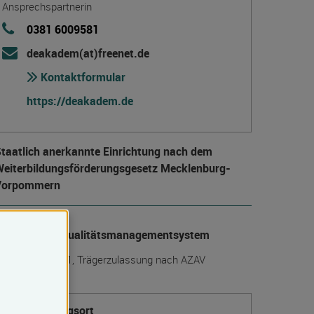
Ansprechspartnerin
0381 6009581
deakadem(at)freenet.de
Kontaktformular
https://deakadem.de
taatlich anerkannte Einrichtung nach dem
eiter­bildungs­förderungs­gesetz Mecklenburg-
Vorpommern
anerkanntes Qualitätsmanagementsystem
IN EN ISO 9001, Trägerzulassung nach AZAV
Veranstaltungsort