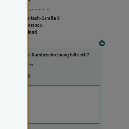
Deutsche Akademie e. V.
Ernst-Barlach-Straße 9
18055 Rostock
Deutschland
Fanden Sie die Kursbeschreibung hilfreich?
Ja
Nein
Begründung