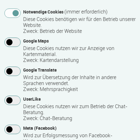
(immer erforderlich)
Maximale Teilnehmerzahl
Notwendige Cookies
Diese Cookies benötigen wir für den Betrieb unserer
80
Website.
Zweck
:
Betrieb der Website
Google Maps
Teilnahmegebühr
Diese Cookies nutzen wir zur Anzeige von
Kartenmaterial.
1.690,00 €
Zweck
:
Kartendarstellung
(wird nicht durch das Bildungsfreistellungsgesetz erstattet)
Google Translate
Wird zur Übersetzung der Inhalte in andere
Sprachen verwendet.
Hinweis des Datenbankbetreibers: Bitte erfragen Sie beim
Zweck
:
Mehrsprachigkeit
Anbieter eventuell auftretende Nebenkosten!
UserLike
Diese Cookies nutzen wir zum Betrieb der Chat-
Beratung.
Fördermöglichkeiten
Zweck
:
Chat-Beratung
Bildungsfreistellung (Bildungsurlaub)
Meta (Facebook)
Wird zur Erfolgsmessung von Facebook-