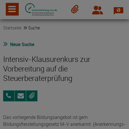
Spra
Login
Merkzettel
Startseite
Suche
Neue Suche
Intensiv-Klausurenkurs zur
Vorbereitung auf die
Steuerberaterprüfung
089
Anfragen
Merken
89114470
Das vorliegende Bildungsangebot ist gem.
Bildungsfreistellungsgesetz M-V anerkannt. (Anerkennungs-