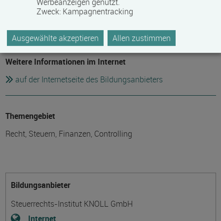
Werbeanzeigen genutzt.
Dozent
Zweck
:
Kampagnentracking
variiert je nach Fachgebiet
Ausgewählte akzeptieren
Allen zustimmen
Weitere Informationen im Internet
auf der Internetseite des Bildungsanbieters
Themengebiet
Recht, Steuern, Finanzen, Controlling
Bildungsanbieter
Steuerrechts-Institut KNOLL GmbH
Internet