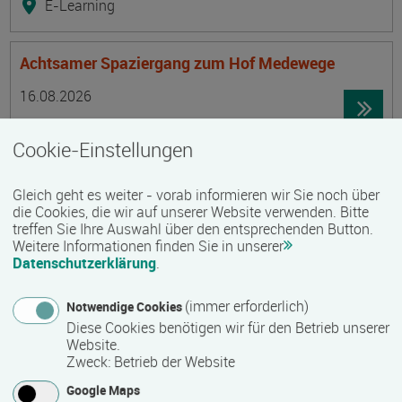
E-Learning
Achtsamer Spaziergang zum Hof Medewege
Termin
Ort
Zeitmuster
Lehr- und Lernform
16.08.2026
19055 Schwerin
Cookie-Einstellungen
Vollzeit
Präsenzveranstaltung
Gleich geht es weiter - vorab informieren wir Sie noch über
die Cookies, die wir auf unserer Website verwenden. Bitte
treffen Sie Ihre Auswahl über den entsprechenden Button.
Trainingsreise Freiwillige
Weitere Informationen finden Sie in unserer
Termin
Ort
Zeitmuster
Lehr- und Lernform
Datenschutzerklärung
.
16.08.2026 - 22.08.2026
23730 Neustadt/ Holstein
(immer erforderlich)
Notwendige Cookies
Vollzeit
Diese Cookies benötigen wir für den Betrieb unserer
Website.
Präsenzveranstaltung
Zweck
:
Betrieb der Website
Google Maps