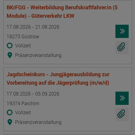
BKrFQG - Weiterbildung Berufskraftfahrer:in (5
Module) - Güterverkehr LKW
Termin
Ort
Zeitmuster
Lehr- und Lernform
17.08.2026 - 21.08.2026
18273 Güstrow
Vollzeit
Präsenzveranstaltung
Jagdscheinkurs - Jungjägerausbildung zur
Vorbereitung auf die Jägerprüfung (m/w/d)
Termin
Ort
Zeitmuster
Lehr- und Lernform
17.08.2026 - 05.09.2026
19374 Parchim
Vollzeit
Präsenzveranstaltung