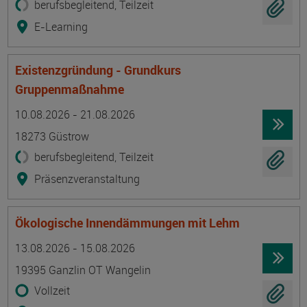
berufsbegleitend, Teilzeit
E-Learning
Existenzgründung - Grundkurs
Gruppenmaßnahme
Termin
Ort
Zeitmuster
Lehr- und Lernform
10.08.2026 - 21.08.2026
18273 Güstrow
berufsbegleitend, Teilzeit
Präsenzveranstaltung
Ökologische Innendämmungen mit Lehm
Termin
Ort
Zeitmuster
Lehr- und Lernform
13.08.2026 - 15.08.2026
19395 Ganzlin OT Wangelin
Vollzeit