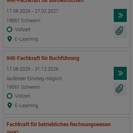
IHK-Fachkraft für Bürowirtschaft
Termin
Ort
Zeitmuster
Lehr- und Lernform
17.08.2026 - 27.02.2027
19061 Schwerin
Vollzeit
E-Learning
IHK-Fachkraft für Buchführung
Termin
Ort
Zeitmuster
Lehr- und Lernform
17.08.2026 - 31.12.2026
laufender Einstieg möglich
19061 Schwerin
Vollzeit
E-Learning
Fachkraft für betriebliches Rechnungswesen
(IHK)