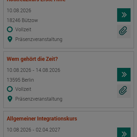
Termin
Ort
Zeitmuster
Lehr- und Lernform
10.08.2026
18246 Bützow
Vollzeit
Präsenzveranstaltung
Wem gehört die Zeit?
Termin
Ort
Zeitmuster
Lehr- und Lernform
10.08.2026 - 14.08.2026
13595 Berlin
Vollzeit
Präsenzveranstaltung
Allgemeiner Integrationskurs
Termin
Ort
Zeitmuster
Lehr- und Lernform
10.08.2026 - 02.04.2027