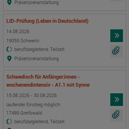
Präsenzveranstaltung
LID-Prüfung (Leben in Deutschland)
Termin
Ort
Zeitmuster
Lehr- und Lernform
14.08.2026
19055 Schwerin
berufsbegleitend, Teilzeit
Präsenzveranstaltung
Schwedisch für Anfänger:innen -
wochenendintensiv - A1.1 mit Synne
Termin
Ort
Zeitmuster
Lehr- und Lernform
15.08.2026 - 30.08.2026
laufender Einstieg möglich
17489 Greifswald
berufsbegleitend, Teilzeit