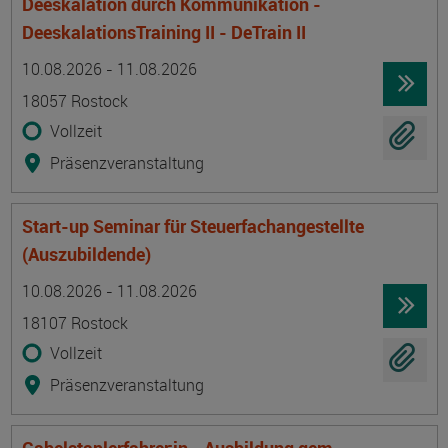
Deeskalation durch Kommunikation -
DeeskalationsTraining II - DeTrain II
Termin
Ort
Zeitmuster
Lehr- und Lernform
10.08.2026 - 11.08.2026
18057 Rostock
Vollzeit
Präsenzveranstaltung
Start-up Seminar für Steuerfachangestellte
(Auszubildende)
Termin
Ort
Zeitmuster
Lehr- und Lernform
10.08.2026 - 11.08.2026
18107 Rostock
Vollzeit
Präsenzveranstaltung