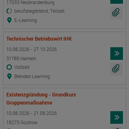
17033 Neubrandenburg
berufsbegleitend, Teilzeit
E-Learning
Technischer Betriebswirt IHK
Termin
Ort
Zeitmuster
Lehr- und Lernform
10.08.2026 - 27.10.2026
31785 Hameln
Vollzeit
Blended Learning
Existenzgründung - Grundkurs
Gruppenmaßnahme
Termin
Ort
Zeitmuster
Lehr- und Lernform
10.08.2026 - 21.08.2026
18273 Güstrow