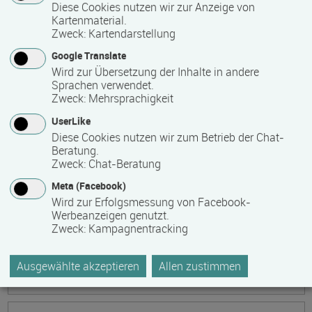
Ökonomische Grundkenntnisse:
Diese Cookies nutzen wir zur Anzeige von
Kartenmaterial.
Zusammenhänge verstehen - betrieblich aktiv
Zweck
:
Kartendarstellung
werden!
Google Translate
Termin
Ort
Zeitmuster
Lehr- und Lernform
Wird zur Übersetzung der Inhalte in andere
17.08.2026 - 21.08.2026
Sprachen verwendet.
13595 Berlin
Zweck
:
Mehrsprachigkeit
Vollzeit
UserLike
Diese Cookies nutzen wir zum Betrieb der Chat-
Präsenzveranstaltung
Beratung.
Zweck
:
Chat-Beratung
Keramik, Yoga und Mee(h)r
Meta (Facebook)
Termin
Ort
Zeitmuster
Lehr- und Lernform
Wird zur Erfolgsmessung von Facebook-
17.08.2026 - 21.08.2026
Werbeanzeigen genutzt.
Zweck
:
Kampagnentracking
17509 Lubmin
Vollzeit
Ausgewählte akzeptieren
Allen zustimmen
Präsenzveranstaltung