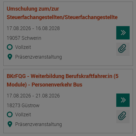
Umschulung zum/zur
Steuerfachangestellten/Steuerfachangestellte
Termin
Ort
Zeitmuster
Lehr- und Lernform
17.08.2026 - 16.08.2028
19057 Schwerin
Vollzeit
Präsenzveranstaltung
BKrFQG - Weiterbildung Berufskraftfahrer:in (5
Module) - Personenverkehr Bus
Termin
Ort
Zeitmuster
Lehr- und Lernform
17.08.2026 - 21.08.2026
18273 Güstrow
Vollzeit
Präsenzveranstaltung