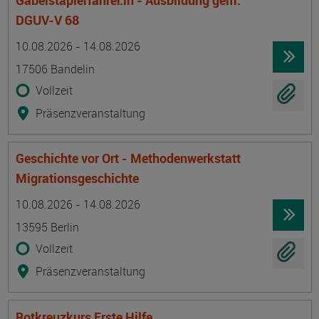
Gabelstaplerfahrer:in - Ausbildung gem.
DGUV-V 68
Termin
Ort
Zeitmuster
Lehr- und Lernform
10.08.2026 - 14.08.2026
17506 Bandelin
Vollzeit
Präsenzveranstaltung
Geschichte vor Ort - Methodenwerkstatt
Migrationsgeschichte
Termin
Ort
Zeitmuster
Lehr- und Lernform
10.08.2026 - 14.08.2026
13595 Berlin
Vollzeit
Präsenzveranstaltung
Rotkreuzkurs Erste Hilfe