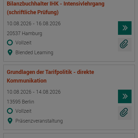
Bilanzbuchhalter IHK - Intensivlehrgang
(schriftliche Prüfung)
Termin
Ort
Zeitmuster
Lehr- und Lernform
10.08.2026 - 16.08.2026
20537 Hamburg
Vollzeit
Blended Learning
Grundlagen der Tarifpolitik - direkte
Kommunikation
Termin
Ort
Zeitmuster
Lehr- und Lernform
10.08.2026 - 14.08.2026
13595 Berlin
Vollzeit
Präsenzveranstaltung