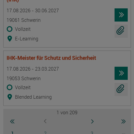
Termin
Ort
Zeitmuster
Lehr- und Lernform
17.08.2026 - 30.06.2027
19061 Schwerin
Vollzeit
E-Learning
IHK-Meister für Schutz und Sicherheit
Termin
Ort
Zeitmuster
Lehr- und Lernform
17.08.2026 - 23.03.2027
19053 Schwerin
Vollzeit
Blended Learning
1
von 209
Seite
zur ersten Seite wechseln
zur nächsten Seite
zur 
zur vorherigen Seite wechseln
Seite
Seite
Seite
...
1
2
3