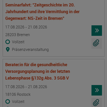
Seminarfahrt: "Zeitgeschichte im 20.
Jahrhundert und ihre Vermittlung in der
Gegenwart: NS-Zeit in Bremen"
Termin
Ort
Zeitmuster
Lehr- und Lernform
17.08.2026 - 21.08.2026
28203 Bremen
Vollzeit
Präsenzveranstaltung
Berater:in für die gesundheitliche
Versorgungsplanung in der letzten
Lebensphase §132g Abs. 3 SGB V
Termin
Ort
Zeitmuster
Lehr- und Lernform
17.08.2026 - 21.08.2026
18106 Rostock
Vollzeit