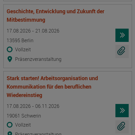
Geschichte, Entwicklung und Zukunft der
Mitbestimmung
Termin
Ort
Zeitmuster
Lehr- und Lernform
17.08.2026 - 21.08.2026
13595 Berlin
Vollzeit
Präsenzveranstaltung
Stark starten! Arbeitsorganisation und
Kommunikation für den beruflichen
Wiedereinstieg
Termin
Ort
Zeitmuster
Lehr- und Lernform
17.08.2026 - 06.11.2026
19061 Schwerin
Vollzeit
Präsenzveranstaltung