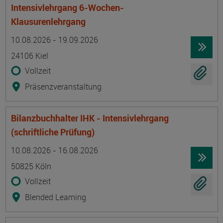
Intensivlehrgang 6-Wochen-
Klausurenlehrgang
Termin
Ort
Zeitmuster
Lehr- und Lernform
10.08.2026 - 19.09.2026
24106 Kiel
Vollzeit
Präsenzveranstaltung
Bilanzbuchhalter IHK - Intensivlehrgang
(schriftliche Prüfung)
Termin
Ort
Zeitmuster
Lehr- und Lernform
10.08.2026 - 16.08.2026
50825 Köln
Vollzeit
Blended Learning