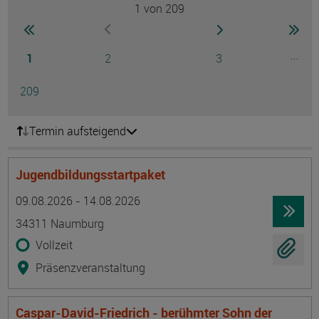
1
von 209
Seite
zur ersten Seite wechseln
zur nächsten Seite
zur 
zur vorherigen Seite wechseln
Seite
Seite
Seite
...
1
2
3
Ausg
Seite
209
Termin aufsteigend
Jugendbildungsstartpaket
Termin
Ort
Zeitmuster
Lehr- und Lernform
09.08.2026 - 14.08.2026
34311 Naumburg
Vollzeit
Präsenzveranstaltung
Caspar-David-Friedrich - berühmter Sohn der