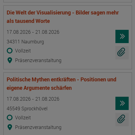
Die Welt der Visualisierung - Bilder sagen mehr
als tausend Worte
Termin
Ort
Zeitmuster
Lehr- und Lernform
17.08.2026 - 21.08.2026
34311 Naumburg
Vollzeit
Präsenzveranstaltung
Politische Mythen entkräften - Positionen und
eigene Argumente schärfen
Termin
Ort
Zeitmuster
Lehr- und Lernform
17.08.2026 - 21.08.2026
45549 Sprockhövel
Vollzeit
Präsenzveranstaltung