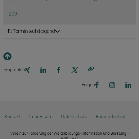
Ausg
Seite
209
Termin aufsteigend
Empfehlen
Link kopieren
Folgen
Kontakt
Impressum
Datenschutz
Barrierefreiheit
Verein zur Förderung der Weiterbildungs-Information und Beratung -
WIB - e.V.