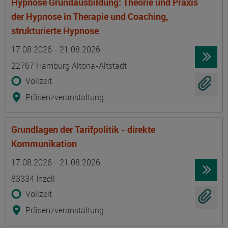
Hypnose Grundausbildung: Theorie und Praxis
der Hypnose in Therapie und Coaching,
strukturierte Hypnose
Termin
Ort
Zeitmuster
Lehr- und Lernform
17.08.2026 - 21.08.2026
22767 Hamburg Altona-Altstadt
Vollzeit
Präsenzveranstaltung
Grundlagen der Tarifpolitik - direkte
Kommunikation
Termin
Ort
Zeitmuster
Lehr- und Lernform
17.08.2026 - 21.08.2026
83334 Inzell
Vollzeit
Präsenzveranstaltung