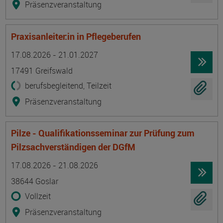
Präsenzveranstaltung
Praxisanleiter:in in Pflegeberufen
Termin
Ort
Zeitmuster
Lehr- und Lernform
17.08.2026 - 21.01.2027
17491 Greifswald
berufsbegleitend, Teilzeit
Präsenzveranstaltung
Pilze - Qualifikationsseminar zur Prüfung zum
Pilzsachverständigen der DGfM
Termin
Ort
Zeitmuster
Lehr- und Lernform
17.08.2026 - 21.08.2026
38644 Goslar
Vollzeit
Präsenzveranstaltung