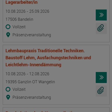
Lagerarbeiter/in
Termin
Ort
Zeitmuster
Lehr- und Lernform
10.08.2026 - 25.09.2026
17506 Bandelin
Vollzeit
Präsenzveranstaltung
Lehmbaupraxis Traditionelle Techniken.
Baustoff Lehm, Ausfachungstechniken und
Leichtlehm-Innendämmung
Termin
Ort
Zeitmuster
Lehr- und Lernform
10.08.2026 - 12.08.2026
19395 Ganzlin OT Wangelin
Vollzeit
Präsenzveranstaltung