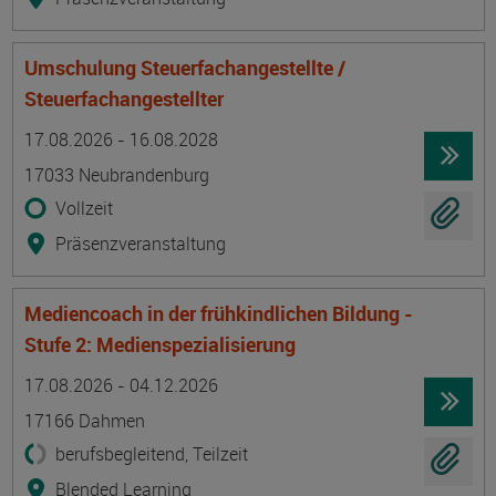
Umschulung Steuerfachangestellte /
Steuerfachangestellter
Termin
Ort
Zeitmuster
Lehr- und Lernform
17.08.2026 - 16.08.2028
17033 Neubrandenburg
Vollzeit
Präsenzveranstaltung
Mediencoach in der frühkindlichen Bildung -
Stufe 2: Medienspezialisierung
Termin
Ort
Zeitmuster
Lehr- und Lernform
17.08.2026 - 04.12.2026
17166 Dahmen
berufsbegleitend, Teilzeit
Blended Learning