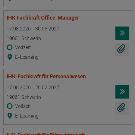
IHK Fachkraft Office-Manager
Termin
Ort
Zeitmuster
Lehr- und Lernform
17.08.2026 - 30.05.2027
19061 Schwerin
Vollzeit
E-Learning
IHK-Fachkraft für Personalwesen
Termin
Ort
Zeitmuster
Lehr- und Lernform
17.08.2026 - 26.02.2027
19061 Schwerin
Vollzeit
E-Learning