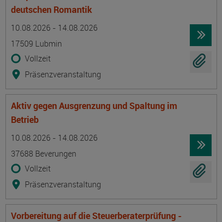
deutschen Romantik
Termin
Ort
Zeitmuster
Lehr- und Lernform
10.08.2026 - 14.08.2026
17509 Lubmin
Vollzeit
Präsenzveranstaltung
Aktiv gegen Ausgrenzung und Spaltung im
Betrieb
Termin
Ort
Zeitmuster
Lehr- und Lernform
10.08.2026 - 14.08.2026
37688 Beverungen
Vollzeit
Präsenzveranstaltung
Vorbereitung auf die Steuerberaterprüfung -