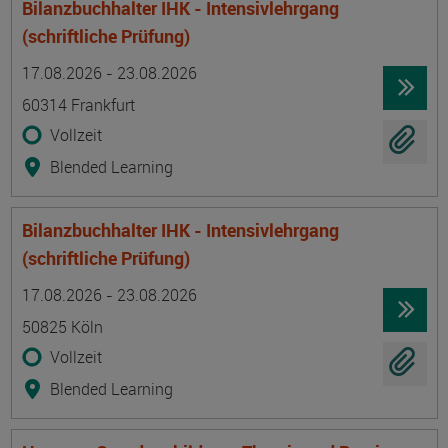
Bilanzbuchhalter IHK - Intensivlehrgang
(schriftliche Prüfung)
Termin
Ort
Zeitmuster
Lehr- und Lernform
17.08.2026 - 23.08.2026
60314 Frankfurt
Vollzeit
Blended Learning
Bilanzbuchhalter IHK - Intensivlehrgang
(schriftliche Prüfung)
Termin
Ort
Zeitmuster
Lehr- und Lernform
17.08.2026 - 23.08.2026
50825 Köln
Vollzeit
Blended Learning