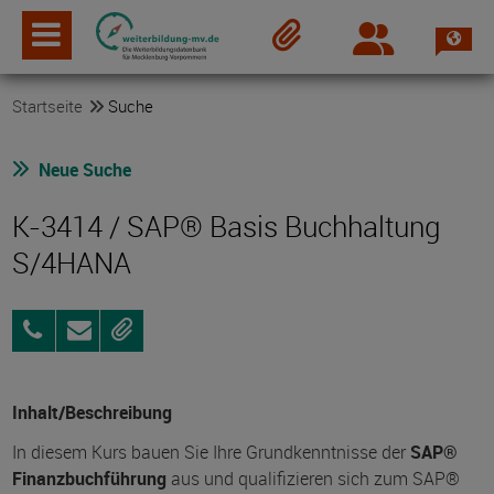
Spra
Login
Merkzettel
Startseite
Suche
Neue Suche
K-3414 / SAP® Basis Buchhaltung
S/4HANA
0381
Anfragen
Merken
96903075
Inhalt/Beschreibung
In diesem Kurs bauen Sie Ihre Grundkenntnisse der
SAP®
Finanzbuchführung
aus und qualifizieren sich zum SAP®