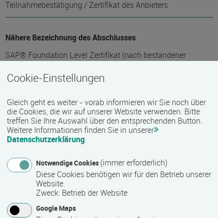
Teilnahmebestätigung / Zertifikat des Anbieters
Nähere Bezeichnung des Abschlusses
SAP® Foundation Level Zertifikat (nach bestandener
Prüfung) & trägerinternes Zertifikat bzw.
Cookie-Einstellungen
Teilnahmebescheinigung
Gleich geht es weiter - vorab informieren wir Sie noch über
Voraussichtliche Dauer
die Cookies, die wir auf unserer Website verwenden. Bitte
treffen Sie Ihre Auswahl über den entsprechenden Button.
250 Stunde(n)
Weitere Informationen finden Sie in unserer
Datenschutzerklärung
.
Termin
(immer erforderlich)
Notwendige Cookies
Diese Cookies benötigen wir für den Betrieb unserer
Termine auf Anfrage
Website.
Zweck
:
Betrieb der Website
Google Maps
Bemerkungen zum Termin