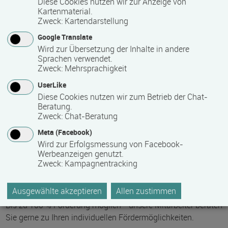
Diese Cookies nutzen wir zur Anzeige von
Dieser Kurs startet in einem monatlichen Rhythmus.
Kartenmaterial.
Zweck
:
Kartendarstellung
5 Wochen in Vollzeit.
Google Translate
Wird zur Übersetzung der Inhalte in andere
Mindest­teilnehmer­anzahl
Sprachen verwendet.
Zweck
:
Mehrsprachigkeit
3
UserLike
Diese Cookies nutzen wir zum Betrieb der Chat-
Beratung.
Maximale Teilnehmerzahl
Zweck
:
Chat-Beratung
25
Meta (Facebook)
Wird zur Erfolgsmessung von Facebook-
Werbeanzeigen genutzt.
Teilnahmegebühr
Zweck
:
Kampagnentracking
0,00 €
Ausgewählte akzeptieren
Allen zustimmen
Bis zu 100 % Förderung möglich - unsere Mitarbeiter beraten
Sie gerne zu Ihren individuellen Fördermöglichkeiten.