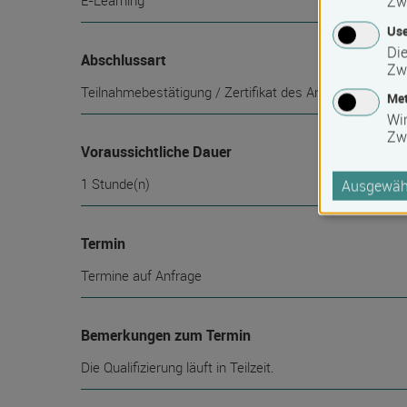
E-Learning
Zw
Use
Die
Abschlussart
Zw
Teilnahmebestätigung / Zertifikat des Anbieters
Met
Wi
Zw
Voraussichtliche Dauer
1 Stunde(n)
Ausgewähl
Termin
Termine auf Anfrage
Bemerkungen zum Termin
Die Qualifizierung läuft in Teilzeit.