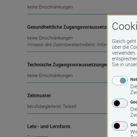
keine Einschränkungen
Cooki
Gesundheitliche Zugangsvoraussetzungen
keine Einschränkungen
Gleich geht
Hinweis des Datenbankbetreibers: Informationen über die
über die Co
verwenden. 
entspreche
Sie in unse
Technische Zugangsvoraussetzungen
keine Einschränkungen
Not
Die
Zw
Zeitmuster
Go
berufsbegleitend, Teilzeit
Die
Zw
Goo
Lehr- und Lernform
Wir