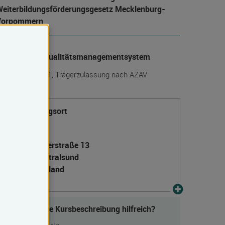
eiter­bildungs­förderungs­gesetz Mecklenburg-
Vorpommern
anerkanntes Qualitätsmanagementsystem
IN EN ISO 9001, Trägerzulassung nach AZAV
Veranstaltungsort
Stralsund
Semlowerstraße 13
18439 Stralsund
Deutschland
Fanden Sie die Kursbeschreibung hilfreich?