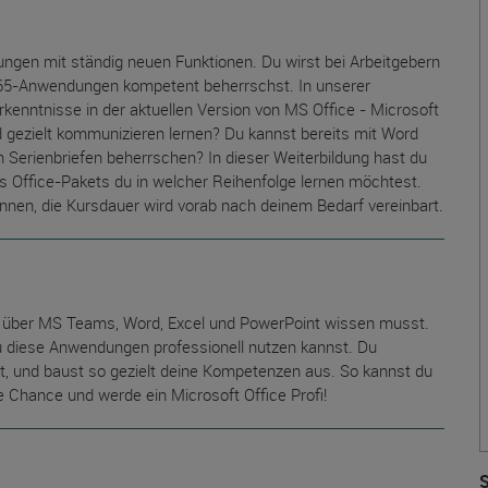
ngen mit ständig neuen Funktionen. Du wirst bei Arbeitgebern
365-Anwendungen kompetent beherrschst. In unserer
erkenntnisse in der aktuellen Version von MS Office - Microsoft
d gezielt kommunizieren lernen? Du kannst bereits mit Word
 Serienbriefen beherrschen? In dieser Weiterbildung hast du
 des Office-Pakets du in welcher Reihenfolge lernen möchtest.
innen, die Kursdauer wird vorab nach deinem Bedarf vereinbart.
du über MS Teams, Word, Excel und PowerPoint wissen musst.
u diese Anwendungen professionell nutzen kannst. Du
t, und baust so gezielt deine Kompetenzen aus. So kannst du
 Chance und werde ein Microsoft Office Profi!
S