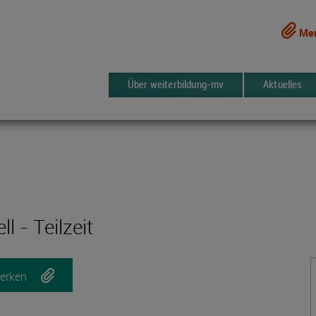
Mer
Über weiterbildung-mv
Aktuelles
l - Teilzeit
erken