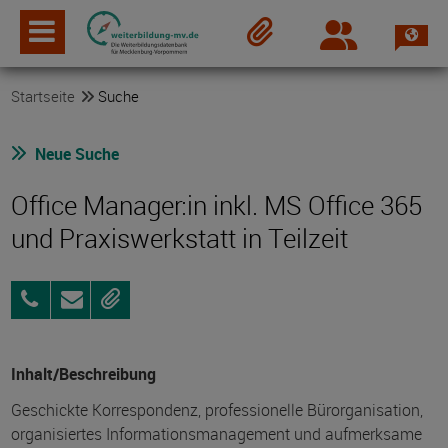
Spra
Login
Merkzettel
Startseite
Suche
Neue Suche
Office Manager:in inkl. MS Office 365
und Praxiswerkstatt in Teilzeit
03834
Anfragen
Merken
3919190
Inhalt/Beschreibung
Geschickte Korrespondenz, professionelle Bürorganisation,
organisiertes Informationsmanagement und aufmerksame