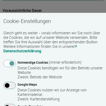
Voraussichtliche Dauer
1688 Stunde(n)
Cookie-Einstellungen
Gleich geht es weiter - vorab informieren wir Sie noch über
Termin
die Cookies, die wir auf unserer Website verwenden. Bitte
treffen Sie Ihre Auswahl über den entsprechenden Button.
Termine auf Anfrage
Weitere Informationen finden Sie in unserer
Datenschutzerklärung
.
Bemerkungen zum Termin
(immer erforderlich)
Notwendige Cookies
Die Qualifizierung läuft in Teilzeit.
Diese Cookies benötigen wir für den Betrieb unserer
Website.
Zweck
:
Betrieb der Website
Mindest­teilnehmer­anzahl
Google Maps
Diese Cookies nutzen wir zur Anzeige von
1
Kartenmaterial.
Zweck
:
Kartendarstellung