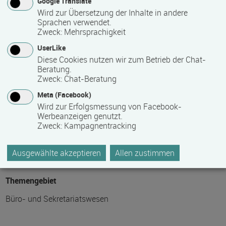
Google Translate
Maximale Teilnehmerzahl
Wird zur Übersetzung der Inhalte in andere
24
Sprachen verwendet.
Zweck
:
Mehrsprachigkeit
UserLike
Teilnahmegebühr
Diese Cookies nutzen wir zum Betrieb der Chat-
Beratung.
0,00 €
Zweck
:
Chat-Beratung
Meta (Facebook)
Bitte kontaktieren Sie den Bildungsanbieter direkt, um
Wird zur Erfolgsmessung von Facebook-
detaillierte Preisinformationen zu erhalten
Werbeanzeigen genutzt.
Zweck
:
Kampagnentracking
Hinweis des Datenbankbetreibers: Bitte erfragen Sie beim
Anbieter eventuell auftretende Nebenkosten!
Ausgewählte akzeptieren
Allen zustimmen
Themengebiet
Büro- und Sekretariatswesen