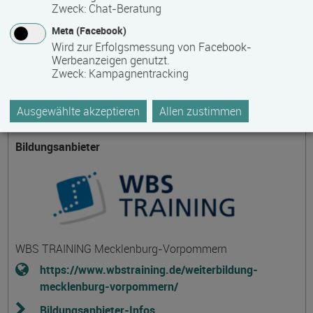
Anbieter eventuell auftretende Nebenkosten!
Zweck
:
Chat-Beratung
Meta (Facebook)
Wird zur Erfolgsmessung von Facebook-
Themengebiet
Werbeanzeigen genutzt.
Zweck
:
Kampagnentracking
Gesundheit, Pflege und Medizin
Ausgewählte akzeptieren
Allen zustimmen
Bildungsanbieter
WBS TRAINING Mecklenburg-Vorpommern
https://www.wbstraining.de/weiterbildung-
mecklenburg-vorpommern/
Bildungsanbieter-Infos