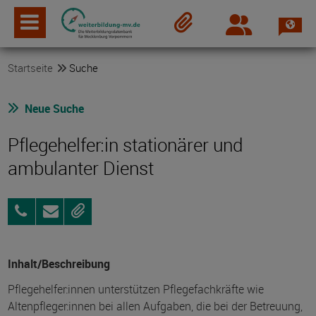
Spra
Login
Merkzettel
Startseite
Suche
Neue Suche
Pflegehelfer:in stationärer und
ambulanter Dienst
03838
Anfragen
Merken
258998-
0
Inhalt/Beschreibung
Pflegehelfer:innen unterstützen Pflegefachkräfte wie
Altenpfleger:innen bei allen Aufgaben, die bei der Betreuung,