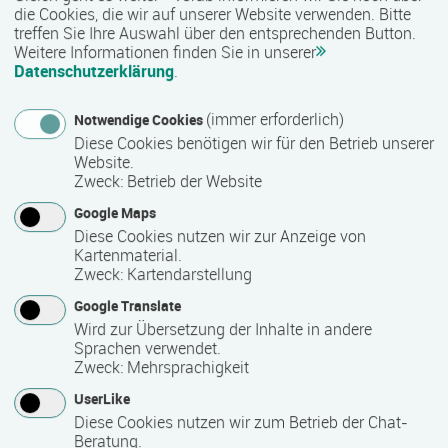
die Cookies, die wir auf unserer Website verwenden. Bitte
treffen Sie Ihre Auswahl über den entsprechenden Button.
Weitere Informationen finden Sie in unserer
Mindest­teilnehmer­anzahl
Datenschutzerklärung
.
1
(immer erforderlich)
Notwendige Cookies
Diese Cookies benötigen wir für den Betrieb unserer
Website.
Maximale Teilnehmerzahl
Zweck
:
Betrieb der Website
24
Google Maps
Diese Cookies nutzen wir zur Anzeige von
Kartenmaterial.
Teilnahmegebühr
Zweck
:
Kartendarstellung
0,00 €
Google Translate
Wird zur Übersetzung der Inhalte in andere
Sprachen verwendet.
Bitte kontaktieren Sie den Bildungsanbieter direkt, um
Zweck
:
Mehrsprachigkeit
detaillierte Preisinformationen zu erhalten
UserLike
Diese Cookies nutzen wir zum Betrieb der Chat-
Hinweis des Datenbankbetreibers: Bitte erfragen Sie beim
Beratung.