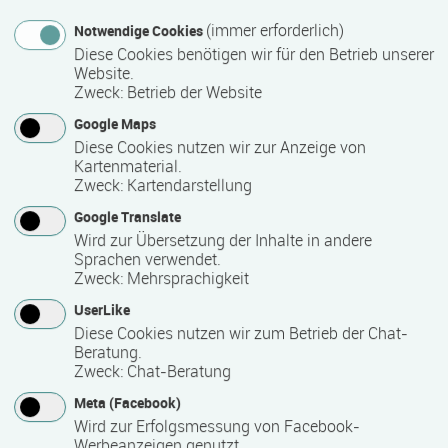
(immer erforderlich)
Notwendige Cookies
Diese Cookies benötigen wir für den Betrieb unserer
Abschlussart
Website.
Zweck
:
Betrieb der Website
Teilnahmebestätigung / Zertifikat des Anbieters
Google Maps
Diese Cookies nutzen wir zur Anzeige von
Nähere Bezeichnung des Abschlusses
Kartenmaterial.
Zweck
:
Kartendarstellung
Qualifizierungsmodule für zukünftige Leitungskräfte in
Google Translate
Kindertageseinrichtungen (Qualifikation für
Wird zur Übersetzung der Inhalte in andere
Leitungstätigkeiten gem. § 15 KiföG M-V)
Sprachen verwendet.
Zweck
:
Mehrsprachigkeit
Voraussichtliche Dauer
UserLike
Diese Cookies nutzen wir zum Betrieb der Chat-
12 Monat(e)
Beratung.
Zweck
:
Chat-Beratung
Meta (Facebook)
Termin
Wird zur Erfolgsmessung von Facebook-
Werbeanzeigen genutzt.