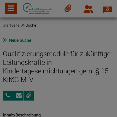
Spra
Login
Merkzettel
Startseite
Suche
Neue Suche
Qualifizierungsmodule für zukünftige
Leitungskräfte in
Kindertageseinrichtungen gem. § 15
KiföG M-V
038229
Anfragen
Merken
70443
Inhalt/Beschreibung