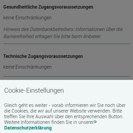
Gesundheitliche Zugangsvoraussetzungen
keine Einschränkungen
Hinweis des Datenbankbetreibers: Informationen über die
Barrierefreiheit erfragen Sie bitte beim Anbieter.
Technische Zugangsvoraussetzungen
keine Einschränkungen
Zeitmuster
Cookie-Einstellungen
berufsbegleitend, Teilzeit
Gleich geht es weiter - vorab informieren wir Sie noch über
die Cookies, die wir auf unserer Website verwenden. Bitte
treffen Sie Ihre Auswahl über den entsprechenden Button.
Lehr- und Lernform
Weitere Informationen finden Sie in unserer
Datenschutzerklärung
.
Präsenzveranstaltung