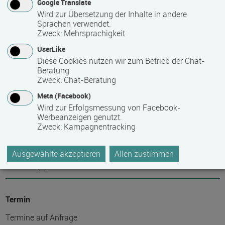
Google Translate
berufsbegleitend, Teilzeit
Wird zur Übersetzung der Inhalte in andere
Sprachen verwendet.
Zweck
:
Mehrsprachigkeit
Lehr- und Lernform
UserLike
Diese Cookies nutzen wir zum Betrieb der Chat-
Präsenzveranstaltung
Beratung.
Zweck
:
Chat-Beratung
Abschlussart
Meta (Facebook)
Wird zur Erfolgsmessung von Facebook-
Staatlich anerkannter Abschluss
Werbeanzeigen genutzt.
Zweck
:
Kampagnentracking
Voraussichtliche Dauer
Ausgewählte akzeptieren
Allen zustimmen
5 Stunde(n)
Termin
Termine auf Anfrage