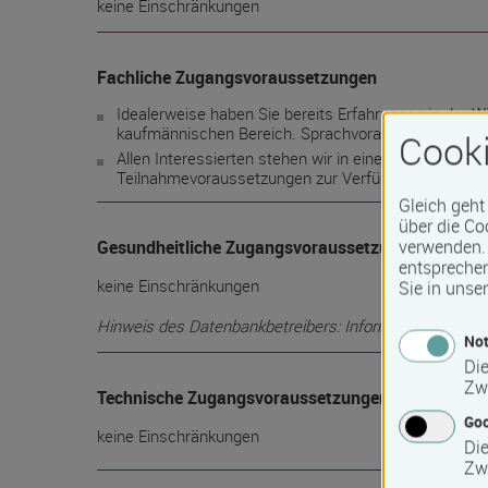
keine Einschränkungen
Fachliche Zugangsvoraussetzungen
Idealerweise haben Sie bereits Erfahrungen in der 
kaufmännischen Bereich. Sprachvorausetzung mind
Cooki
Allen Interessierten stehen wir in einem persönliche
Teilnahmevoraussetzungen zur Verfügung.
Gleich geht
über die Co
verwenden. 
Gesundheitliche Zugangsvoraussetzungen
entspreche
keine Einschränkungen
Sie in unse
Hinweis des Datenbankbetreibers: Informationen über die
Not
Die
Zw
Technische Zugangsvoraussetzungen
Go
keine Einschränkungen
Die
Zw