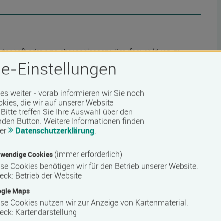
Wirtschaft oder eine abgeschlossene Berufsausbildung im
estens B2.2.
e-Einstellungen
n Gespräch zur Abklärung ihrer individuellen
 es weiter - vorab informieren wir Sie noch
okies, die wir auf unserer Website
Bitte treffen Sie Ihre Auswahl über den
nden Button.
Weitere Informationen finden
rer
Datenschutzerklärung
.
 Barrierefreiheit erfragen Sie bitte beim Anbieter.
(immer erforderlich)
wendige Cookies
se Cookies benötigen wir für den Betrieb unserer Website.
eck
:
Betrieb der Website
ogle Maps
se Cookies nutzen wir zur Anzeige von Kartenmaterial.
eck
:
Kartendarstellung