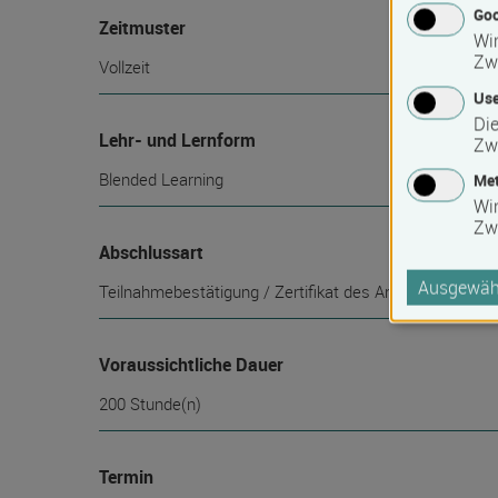
Goo
Zeitmuster
Wir
Zw
Vollzeit
Use
Die
Lehr- und Lernform
Zw
Blended Learning
Met
Wi
Zw
Abschlussart
Ausgewähl
Teilnahmebestätigung / Zertifikat des Anbieters
Voraussichtliche Dauer
200 Stunde(n)
Termin