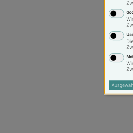
Zw
Goo
Wir
Zw
Use
Die
Zw
Met
Wi
Zw
Ausgewähl