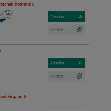
eutschen Romantik
Ansehen
Merken
b
Ansehen
Merken
nsivlehrgang 6-