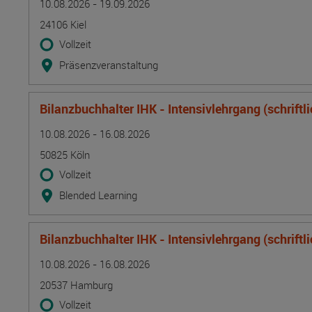
10.08.2026 - 19.09.2026
24106 Kiel
Vollzeit
Präsenzveranstaltung
Bilanzbuchhalter IHK - Intensivlehrgang (schriftl
Termin
Ort
Zeitmuster
Lehr- und Lernform
10.08.2026 - 16.08.2026
50825 Köln
Vollzeit
Blended Learning
Bilanzbuchhalter IHK - Intensivlehrgang (schriftl
Termin
Ort
Zeitmuster
Lehr- und Lernform
10.08.2026 - 16.08.2026
20537 Hamburg
Vollzeit