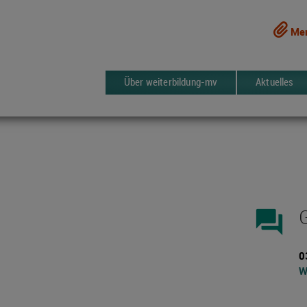
Mer
Über weiterbildung-mv
Aktuelles
forum
0
W