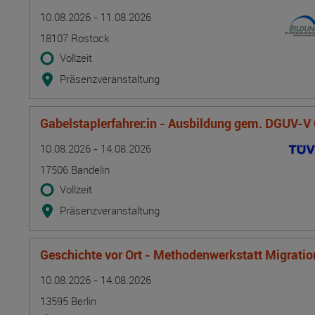
Termin
Ort
Zeitmuster
Lehr- und Lernform
10.08.2026 - 11.08.2026
18107 Rostock
Vollzeit
Präsenzveranstaltung
Gabelstaplerfahrer:in - Ausbildung gem. DGUV-V
Termin
Ort
Zeitmuster
Lehr- und Lernform
10.08.2026 - 14.08.2026
17506 Bandelin
Vollzeit
Präsenzveranstaltung
Geschichte vor Ort - Methodenwerkstatt Migrati
Termin
Ort
Zeitmuster
Lehr- und Lernform
10.08.2026 - 14.08.2026
13595 Berlin