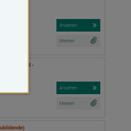
f Lehm,
ämmung
Ansehen
Merken
nsTraining II -
Ansehen
Merken
zubildende)