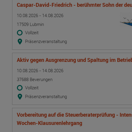
Caspar-David-Friedrich - berühmter Sohn der d
Termin
Ort
Zeitmuster
Lehr- und Lernform
10.08.2026 - 14.08.2026
17509 Lubmin
Vollzeit
Präsenzveranstaltung
Aktiv gegen Ausgrenzung und Spaltung im Betrie
Termin
Ort
Zeitmuster
Lehr- und Lernform
10.08.2026 - 14.08.2026
37688 Beverungen
Vollzeit
Präsenzveranstaltung
Vorbereitung auf die Steuerberaterprüfung - Inte
Wochen-Klausurenlehrgang
Termin
Ort
Zeitmuster
Lehr- und Lernform