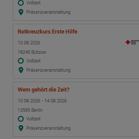
Vollzeit
Präsenzveranstaltung
Rotkreuzkurs Erste Hilfe
Termin
Ort
Zeitmuster
Lehr- und Lernform
10.08.2026
18246 Bützow
Vollzeit
Präsenzveranstaltung
Wem gehört die Zeit?
Termin
Ort
Zeitmuster
Lehr- und Lernform
10.08.2026 - 14.08.2026
13595 Berlin
Vollzeit
Präsenzveranstaltung