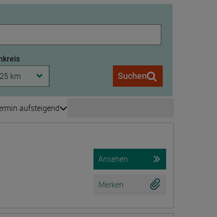
kreis
25 km
Suchen
ermin aufsteigend
Seite wechseln
is 208
Ansehen
Merken