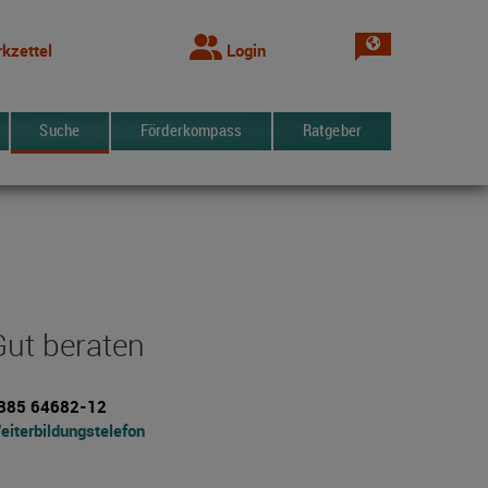
Sprache wechsel
kzettel
Login
Suche
Förderkompass
Ratgeber
Gut beraten
385 64682-12
eiterbildungstelefon