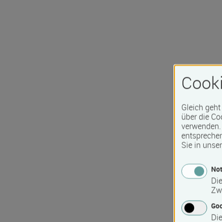
Cooki
Gleich geht
über die Co
verwenden. 
entspreche
Sie in unse
Not
Die
Zw
Go
Die