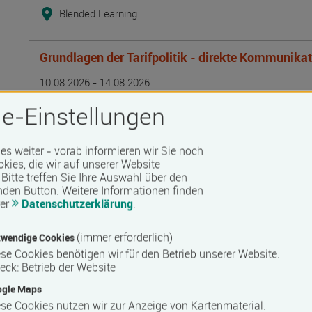
Blended Learning
Grundlagen der Tarifpolitik - direkte Kommunika
Termin
Ort
Zeitmuster
Lehr- und Lernform
10.08.2026 - 14.08.2026
13595 Berlin
e-Einstellungen
Vollzeit
Präsenzveranstaltung
 es weiter - vorab informieren wir Sie noch
okies, die wir auf unserer Website
Bitte treffen Sie Ihre Auswahl über den
Lagerarbeiter/in
nden Button.
Weitere Informationen finden
rer
Datenschutzerklärung
.
Termin
Ort
Zeitmuster
Lehr- und Lernform
10.08.2026 - 25.09.2026
17506 Bandelin
(immer erforderlich)
wendige Cookies
Vollzeit
se Cookies benötigen wir für den Betrieb unserer Website.
eck
:
Betrieb der Website
Präsenzveranstaltung
ogle Maps
se Cookies nutzen wir zur Anzeige von Kartenmaterial.