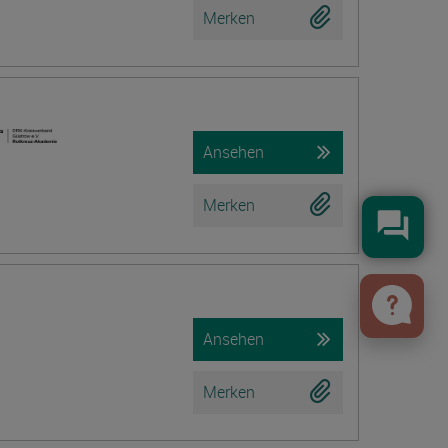
Merken
Ansehen
Merken
Konta
Ansehen
Merken