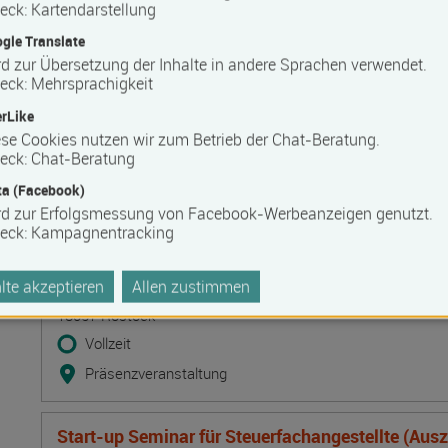
Lehmbaupraxis Traditionelle Techniken. Baustof
eck
:
Kartendarstellung
Ausfachungstechniken und Leichtlehm-Innend
gle Translate
Termin
Ort
Zeitmuster
Lehr- und Lernform
d zur Übersetzung der Inhalte in andere Sprachen verwendet.
10.08.2026 - 12.08.2026
eck
:
Mehrsprachigkeit
19395 Ganzlin OT Wangelin
rLike
Vollzeit
se Cookies nutzen wir zum Betrieb der Chat-Beratung.
eck
:
Chat-Beratung
Präsenzveranstaltung
a (Facebook)
rd zur Erfolgsmessung von Facebook-Werbeanzeigen genutzt.
Deeskalation durch Kommunikation - Deeskalatio
eck
:
Kampagnentracking
DeTrain II
Termin
Ort
Zeitmuster
Lehr- und Lernform
10.08.2026 - 11.08.2026
te akzeptieren
Allen zustimmen
18057 Rostock
Vollzeit
Präsenzveranstaltung
Start-up Seminar für Steuerfachangestellte (Aus