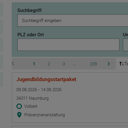
Suchbegriff
PLZ oder Ort
Um
T
Seite
Seite
Seite
Seite
1
2
3
209
...
zur vorherigen Seite wechseln
zur nächsten 
Ausgeblendete Seiten 4 b
Jugendbildungsstartpaket
Termin
Ort
Zeitmuster
Lehr- und Lernform
09.08.2026 - 14.08.2026
34311 Naumburg
Vollzeit
Präsenzveranstaltung