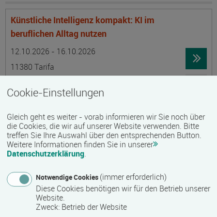
Künstliche Intelligenz kompakt: KI im
beruflichen Alltag nutzen
Termin
Ort
Zeitmuster
Lehr- und Lernform
12.10.2026 - 16.10.2026
11380 Tarifa
Vollzeit
Cookie-Einstellungen
Präsenzveranstaltung
Gleich geht es weiter - vorab informieren wir Sie noch über
die Cookies, die wir auf unserer Website verwenden. Bitte
Künstliche Intelligenz II - Smarter Arbeiten &
treffen Sie Ihre Auswahl über den entsprechenden Button.
Automatisieren mit KI im beruflichen Alltag
Weitere Informationen finden Sie in unserer
Termin
Ort
Zeitmuster
Lehr- und Lernform
Datenschutzerklärung
.
19.10.2026 - 23.10.2026
11380 Tarifa
(immer erforderlich)
Notwendige Cookies
Diese Cookies benötigen wir für den Betrieb unserer
Vollzeit
Website.
Präsenzveranstaltung
Zweck
:
Betrieb der Website