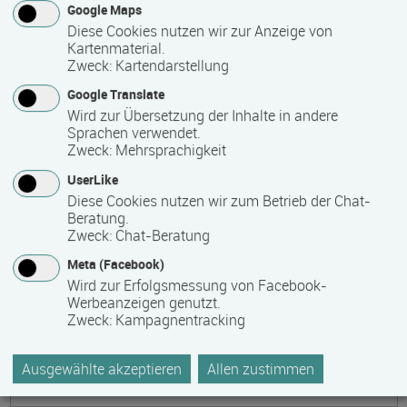
Google Maps
Diese Cookies nutzen wir zur Anzeige von
Künstliche Intelligenz kompakt: KI im
Kartenmaterial.
beruflichen Alltag nutzen
Zweck
:
Kartendarstellung
Termin
Ort
Zeitmuster
Lehr- und Lernform
30.11.2026 - 04.12.2026
Google Translate
Wird zur Übersetzung der Inhalte in andere
11380 Tarifa
Sprachen verwendet.
Vollzeit
Zweck
:
Mehrsprachigkeit
Präsenzveranstaltung
UserLike
Diese Cookies nutzen wir zum Betrieb der Chat-
Beratung.
Künstliche Intelligenz II - Smarter Arbeiten &
Zweck
:
Chat-Beratung
Automatisieren mit KI im beruflichen Alltag
Meta (Facebook)
Termin
Ort
Zeitmuster
Lehr- und Lernform
Wird zur Erfolgsmessung von Facebook-
07.12.2026 - 11.12.2026
Werbeanzeigen genutzt.
Zweck
:
Kampagnentracking
11380 Tarifa
Vollzeit
Ausgewählte akzeptieren
Allen zustimmen
Präsenzveranstaltung