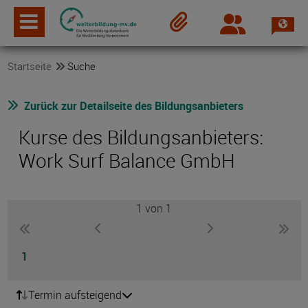
Spra
Login
Merkzettel
Startseite
Suche
Zurück zur Detailseite des Bildungsanbieters
Kurse des Bildungsanbieters:
Work Surf Balance GmbH
1
von 1
Seite
zur vorherigen Seite wechseln
zur nächsten Seite
zur ersten Seite wechseln
zur l
Seite
1
Termin aufsteigend