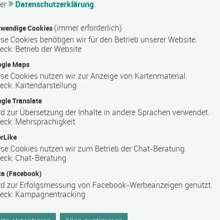
rer
Datenschutzerklärung
.
bildungs­förderungs­gesetz Mecklenburg-Vorpommern
(immer erforderlich)
wendige Cookies
se Cookies benötigen wir für den Betrieb unserer Website.
eck
:
Betrieb der Website
ters
ogle Maps
 FÜR POLITIK, WIRTSCHAFT UND KULTUR IN MECKLENBURG-
se Cookies nutzen wir zur Anzeige von Kartenmaterial.
"TagungsZentrum am Schloss" zuhause - im Herzen der
eck
:
Kartendarstellung
me steht für die kompetente und zielgruppenspezifische
gle Translate
zu den relevanten Themen unserer Zeit.
d zur Übersetzung der Inhalte in andere Sprachen verwendet.
eck
:
Mehrsprachigkeit
führen wir - abgestimmt auf die inhaltlichen Vorstellungen
olloquien durch. Unser vielfältiges Angebot richtet sich an
rLike
und Berufsgruppen wie auch an Führungspersönlichkeiten des
se Cookies nutzen wir zum Betrieb der Chat-Beratung.
s dem In- und Ausland.
eck
:
Chat-Beratung
reit gefächerte inhaltliche und methodisch-didaktische
a (Facebook)
ng von Wissen. Wir verstehen uns als Dienstleister für eine
rd zur Erfolgsmessung von Facebook-Werbeanzeigen genutzt.
eck
:
Kampagnentracking
 und humanistischen Bildungsidealen. Mit unserer Arbeit wollen
 engagierte Gesellschaft setzen.