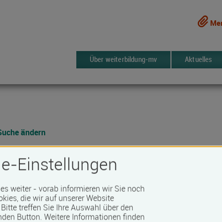
Mer
Über weiterbildung-mv
Aktuelles
Suche ändern
e-Einstellungen
t und Kultur in Mecklenburg-Vorpomm
 es weiter - vorab informieren wir Sie noch
okies, die wir auf unserer Website
Bitte treffen Sie Ihre Auswahl über den
9 Kurse
erken
nden Button.
Weitere Informationen finden