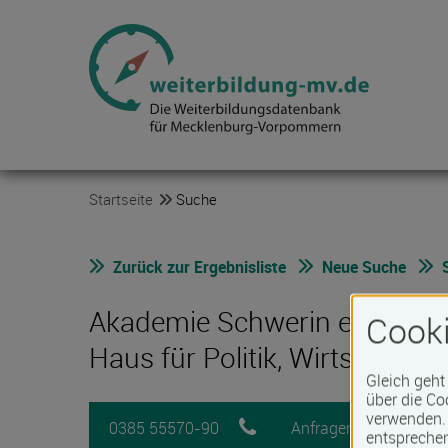
Startseite
Suche
Zurück zur Ergebnisliste
Neue Suche
Akademie Schwerin e.V.
Cooki
Haus für Politik, Wirtschaf
Gleich geht
über die Co
verwenden. 
0385 55570-90
Anfragen
M
entspreche