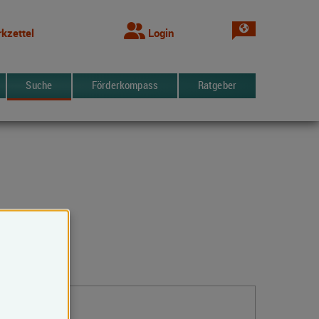
Sprache wechsel
kzettel
Login
Suche
Förderkompass
Ratgeber
ern
Kontakt