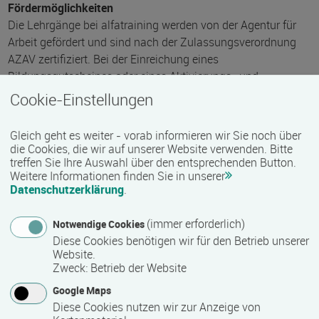
Fördermöglichkeiten
Die Lehrgänge bei alfatraining werden von der Agentur für
Arbeit gefördert und sind nach der Zulassungsverordnung
AZAV zertifiziert. Bei der Einreichung eines
Bildungsgutscheines oder eines Aktivierungs- und
Vermittlungsgutscheines werden in der Regel die gesamten
Cookie-Einstellungen
Lehrgangskosten von Ihrer Förderstelle übernommen. Eine
Förderung ist auch über den Europäischen Sozialfonds
Gleich geht es weiter - vorab informieren wir Sie noch über
(ESF), die Deutsche Rentenversicherung (DRV) oder über
die Cookies, die wir auf unserer Website verwenden. Bitte
regionale Förderprogramme möglich. Für eine:n Zeitsoldat:in
treffen Sie Ihre Auswahl über den entsprechenden Button.
Weitere Informationen finden Sie in unserer
besteht die Möglichkeit, Weiterbildungen über den
Datenschutzerklärung
.
Berufsförderungsdienst (BFD) zu besuchen. Auch Firmen
können ihre Mitarbeiter:innen über eine Förderung der
(immer erforderlich)
Notwendige Cookies
Agentur für Arbeit (Qualifizierungschancengesetz)
Diese Cookies benötigen wir für den Betrieb unserer
qualifizieren lassen.
Website.
Zweck
:
Betrieb der Website
Modulares Lehrgangssystem
Google Maps
Unser Lehrgangskonzept besteht aus vielen verschiedenen
Diese Cookies nutzen wir zur Anzeige von
Unterrichtsmodulen. Sie können einzelne Module je nach