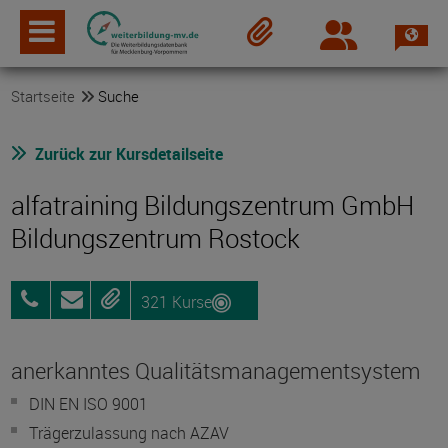
Spra
Login
Merkzettel
Startseite
Suche
Zurück zur Kursdetailseite
alfatraining Bildungszentrum GmbH
Bildungszentrum Rostock
321 Kurse
0800
Anfragen
Merken
3456-
500
anerkanntes Qualitätsmanagementsystem
DIN EN ISO 9001
Trägerzulassung nach AZAV