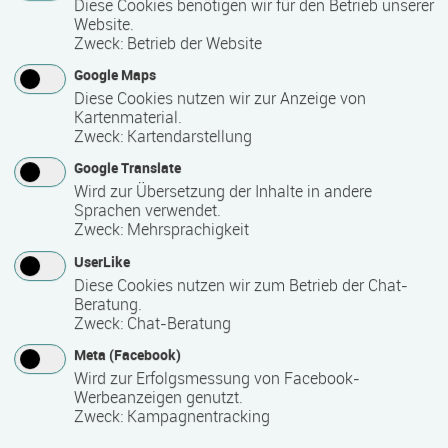
Austausch untereinander fördern und Freizeitmöglichkeiten
Diese Cookies benötigen wir für den Betrieb unserer
Website.
eröffnen.
Zweck
:
Betrieb der Website
Die Familienbildung im AWO-Familien, Freizeit- und
Google Maps
Lernberatungszentrum ist Anerkannte Einrichtung der
Diese Cookies nutzen wir zur Anzeige von
Weiterbildung nach dem Weiterbildungsgesetz des
Kartenmaterial.
Landes Mecklenburg-Vorpommern (seit 1997).
Zweck
:
Kartendarstellung
Bestandteil des Gesamtkonzepts des AWO-
Google Translate
Mehrgenerationenhauses-Bundesmodellprojekt des
Wird zur Übersetzung der Inhalte in andere
BMFSFJ (seit 2006)
Sprachen verwendet.
Zweck
:
Mehrsprachigkeit
Mitglied der Bundesarbeitsgemeinschaft für
Erwachsenen- und Familienbildung (AGEF)
UserLike
Diese Cookies nutzen wir zum Betrieb der Chat-
Beratung.
Zweck
:
Chat-Beratung
Kontakt
Meta (Facebook)
Wird zur Erfolgsmessung von Facebook-
Werbeanzeigen genutzt.
Zweck
:
Kampagnentracking