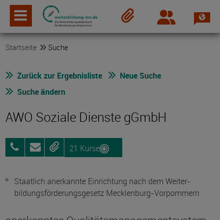
Spra
Login
Merkzettel
Startseite
Suche
Zurück zur Ergebnisliste
Neue Suche
Suche ändern
AWO Soziale Dienste gGmbH
21 Kurse
03843
Anfragen
Merken
842400
Staatlich anerkannte Einrichtung nach dem Weiter­
bildungs­förderungs­gesetz Mecklenburg-Vorpommern