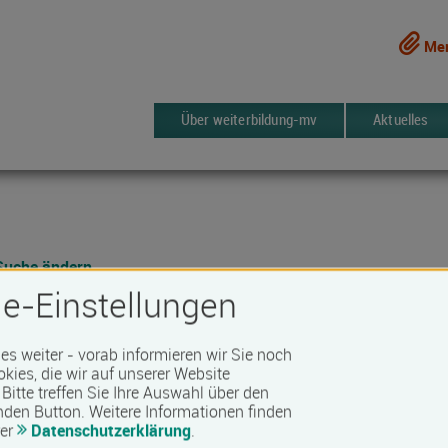
Mer
Über weiterbildung-mv
Aktuelles
Suche ändern
e-Einstellungen
 und Forschung GmbH
 es weiter - vorab informieren wir Sie noch
okies, die wir auf unserer Website
14 Kurse
ken
Bitte treffen Sie Ihre Auswahl über den
nden Button.
Weitere Informationen finden
rer
Datenschutzerklärung
.