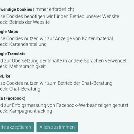
bildungs­förderungs­gesetz Mecklenburg-Vorpommern
(immer erforderlich)
wendige Cookies
se Cookies benötigen wir für den Betrieb unserer Website.
ystem
eck
:
Betrieb der Website
ogle Maps
se Cookies nutzen wir zur Anzeige von Kartenmaterial.
eck
:
Kartendarstellung
ters
gle Translate
nerkannte Einrichtung der Weiterbildung und der Jugendhilfe mit
d zur Übersetzung der Inhalte in andere Sprachen verwendet.
tellen (Schwerin, Rostock, Neubrandenburg, Stralsund,
eck
:
Mehrsprachigkeit
chäftsführer ist Dipl.-Lehrer Rainer Schätz.
rLike
se Cookies nutzen wir zum Betrieb der Chat-Beratung.
l mit einer ständig wachsenden Zahl fest angestellter
eck
:
Chat-Beratung
nschaftlern, Fachdozenten und Praktikern zusammen.
a (Facebook)
ung und Integrationsbegleitung tätig. Schwerpunkte sind dabei
rd zur Erfolgsmessung von Facebook-Werbeanzeigen genutzt.
Betreuung und Begleitung unterschiedlicher Zielgruppen bei der
eck
:
Kampagnentracking
 der Anerkennungs- und Zulassungsverordnung Weiterbildung
te akzeptieren
Allen zustimmen