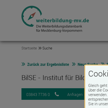
Startseite
Suche
Zurück zur Ergebnisliste
Neue Suche
Cooki
BilSE - Institut für Bildung
Gleich geht
über die Co
03843 7736 0
Anfragen
Mer
verwenden. 
entspreche
Sie in unse