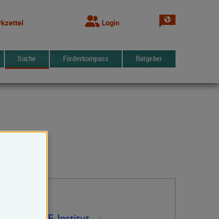
Sprache wechsel
kzettel
Login
Suche
Förderkompass
Ratgeber
Kontakt