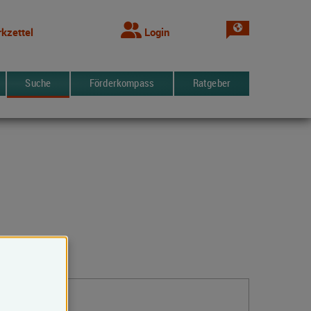
Sprache wechsel
kzettel
Login
Suche
Förderkompass
Ratgeber
Kontakt