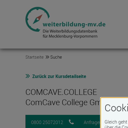
Startseite
Suche
Zurück zur Kursdetailseite
COMCAVE.COLLEGE
ComCave College GmbH
Cooki
Gleich geht
0800 25072012
Anfragen
M
über die Co