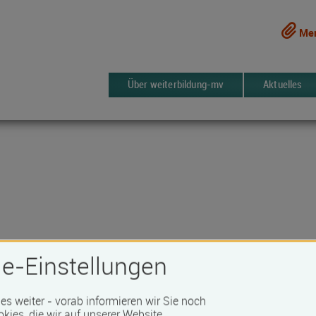
Mer
Über weiterbildung-mv
Aktuelles
e-Einstellungen
 es weiter - vorab informieren wir Sie noch
1015 Kurse
erken
okies, die wir auf unserer Website