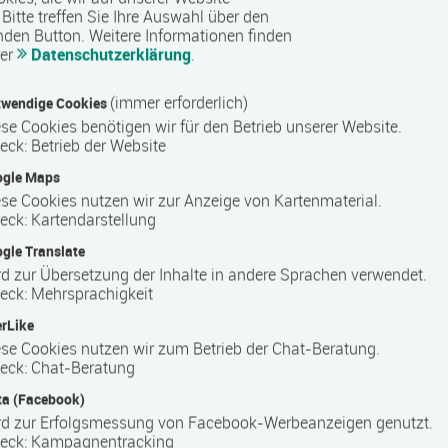
Bitte treffen Sie Ihre Auswahl über den
nden Button.
Weitere Informationen finden
ystem
rer
Datenschutzerklärung
.
(immer erforderlich)
wendige Cookies
se Cookies benötigen wir für den Betrieb unserer Website.
eck
:
Betrieb der Website
ters
ogle Maps
se Cookies nutzen wir zur Anzeige von Kartenmaterial.
eck
:
Kartendarstellung
n Deutschland, der sich auf berufliche Weiterbildung und
gle Translate
erstützt das Unternehmen Arbeitssuchende und Berufstätige
d zur Übersetzung der Inhalte in andere Sprachen verwendet.
r beruflichen Neuorientierung. COMCAVE ist bundesweit an
eck
:
Mehrsprachigkeit
snahe Inhalte, um die Teilnehmenden optimal auf die
rLike
iten.
se Cookies nutzen wir zum Betrieb der Chat-Beratung.
eck
:
Chat-Beratung
a (Facebook)
ngen in zahlreichen Berufsfeldern und richtet sich an
rd zur Erfolgsmessung von Facebook-Werbeanzeigen genutzt.
im sozialen Bereich werden unter anderem kaufmännische,
eck
:
Kampagnentracking