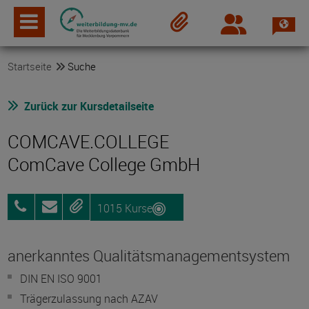
Spra
Login
Merkzettel
Startseite
Suche
Zurück zur Kursdetailseite
COMCAVE.COLLEGE
ComCave College GmbH
1015 Kurse
0800
Anfragen
Merken
25072012
anerkanntes Qualitätsmanagementsystem
DIN EN ISO 9001
Trägerzulassung nach AZAV