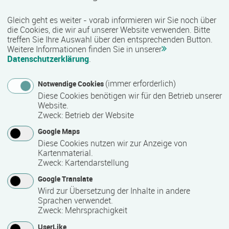
sozialen Bereich werden unter anderem kaufmännische,
Gleich geht es weiter - vorab informieren wir Sie noch über
technische, gewerblich-handwerkliche sowie IT-bezogene
die Cookies, die wir auf unserer Website verwenden. Bitte
Qualifizierungen angeboten. Je nach Maßnahme besteht
treffen Sie Ihre Auswahl über den entsprechenden Button.
zudem die Möglichkeit, anerkannte Zusatzqualifikationen
Weitere Informationen finden Sie in unserer
und Zertifikate zu erwerben, die den beruflichen Werdegang
Datenschutzerklärung
.
unterstützen können.
(immer erforderlich)
Notwendige Cookies
Qualität und Besonderheiten:
Diese Cookies benötigen wir für den Betrieb unserer
Website.
Als zertifizierter Bildungsträger erfüllt COMCAVE die
Zweck
:
Betrieb der Website
Qualitätsanforderungen für die Förderung von
Google Maps
Weiterbildungsmaßnahmen durch öffentliche Kostenträger
Diese Cookies nutzen wir zur Anzeige von
wie die Agentur für Arbeit oder Jobcenter. Viele Angebote
Kartenmaterial.
sind nach der AZAV (Akkreditierungs- und
Zweck
:
Kartendarstellung
Zulassungsverordnung Arbeitsförderung) zugelassen und
Google Translate
damit förderfähig. Mit einem vielfältigen Bildungsangebot,
Wird zur Übersetzung der Inhalte in andere
praxisnahen Inhalten und einer bundesweiten Präsenz
Sprachen verwendet.
unterstützt COMCAVE Menschen bei ihrer beruflichen
Zweck
:
Mehrsprachigkeit
Qualifizierung und Weiterbildung.
UserLike