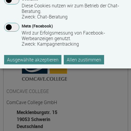
Diese Cookies nutzen wir zum Betrieb der Chat-
Beratung.
Zweck
:
Chat-Beratung
Kontakt
Meta (Facebook)
Wird zur Erfolgsmessung von Facebook-
Werbeanzeigen genutzt.
Zweck
:
Kampagnentracking
Ausgewählte akzeptieren
Allen zustimmen
COMCAVE.COLLEGE
ComCave College GmbH
Mecklenburgstr. 15
19053 Schwerin
Deutschland