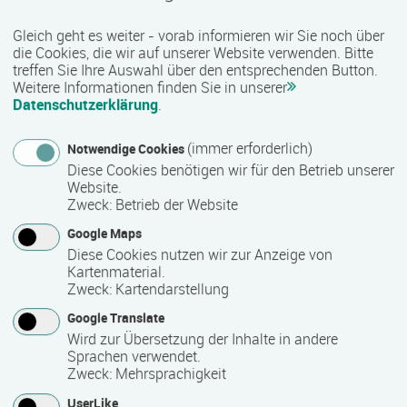
sozialen Bereich werden unter anderem kaufmännische,
Gleich geht es weiter - vorab informieren wir Sie noch über
technische, gewerblich-handwerkliche sowie IT-bezogene
die Cookies, die wir auf unserer Website verwenden. Bitte
Qualifizierungen angeboten. Je nach Maßnahme besteht
treffen Sie Ihre Auswahl über den entsprechenden Button.
zudem die Möglichkeit, anerkannte Zusatzqualifikationen
Weitere Informationen finden Sie in unserer
und Zertifikate zu erwerben, die den beruflichen Werdegang
Datenschutzerklärung
.
unterstützen können.
(immer erforderlich)
Notwendige Cookies
Qualität und Besonderheiten:
Diese Cookies benötigen wir für den Betrieb unserer
Website.
Als zertifizierter Bildungsträger erfüllt COMCAVE die
Zweck
:
Betrieb der Website
Qualitätsanforderungen für die Förderung von
Google Maps
Weiterbildungsmaßnahmen durch öffentliche Kostenträger
Diese Cookies nutzen wir zur Anzeige von
wie die Agentur für Arbeit oder Jobcenter. Viele Angebote
Kartenmaterial.
sind nach der AZAV (Akkreditierungs- und
Zweck
:
Kartendarstellung
Zulassungsverordnung Arbeitsförderung) zugelassen und
Google Translate
damit förderfähig. Mit einem vielfältigen Bildungsangebot,
Wird zur Übersetzung der Inhalte in andere
praxisnahen Inhalten und einer bundesweiten Präsenz
Sprachen verwendet.
unterstützt COMCAVE Menschen bei ihrer beruflichen
Zweck
:
Mehrsprachigkeit
Qualifizierung und Weiterbildung.
UserLike