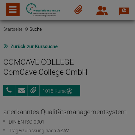
Spra
Login
Merkzettel
Startseite
Suche
Zurück zur Kurssuche
COMCAVE.COLLEGE
ComCave College GmbH
1015 Kurse
0800
Anfragen
Merken
25072012
anerkanntes Qualitätsmanagementsystem
DIN EN ISO 9001
Trägerzulassung nach AZAV