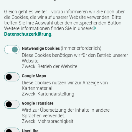
sozialen Bereich werden unter anderem kaufmännische,
Gleich geht es weiter - vorab informieren wir Sie noch über
technische, gewerblich-handwerkliche sowie IT-bezogene
die Cookies, die wir auf unserer Website verwenden. Bitte
Qualifizierungen angeboten. Je nach Maßnahme besteht
treffen Sie Ihre Auswahl über den entsprechenden Button.
zudem die Möglichkeit, anerkannte Zusatzqualifikationen
Weitere Informationen finden Sie in unserer
und Zertifikate zu erwerben, die den beruflichen Werdegang
Datenschutzerklärung
.
unterstützen können.
(immer erforderlich)
Notwendige Cookies
Qualität und Besonderheiten:
Diese Cookies benötigen wir für den Betrieb unserer
Website.
Als zertifizierter Bildungsträger erfüllt COMCAVE die
Zweck
:
Betrieb der Website
Qualitätsanforderungen für die Förderung von
Google Maps
Weiterbildungsmaßnahmen durch öffentliche Kostenträger
Diese Cookies nutzen wir zur Anzeige von
wie die Agentur für Arbeit oder Jobcenter. Viele Angebote
Kartenmaterial.
sind nach der AZAV (Akkreditierungs- und
Zweck
:
Kartendarstellung
Zulassungsverordnung Arbeitsförderung) zugelassen und
Google Translate
damit förderfähig. Mit einem vielfältigen Bildungsangebot,
Wird zur Übersetzung der Inhalte in andere
praxisnahen Inhalten und einer bundesweiten Präsenz
Sprachen verwendet.
unterstützt COMCAVE Menschen bei ihrer beruflichen
Zweck
:
Mehrsprachigkeit
Qualifizierung und Weiterbildung.
UserLike