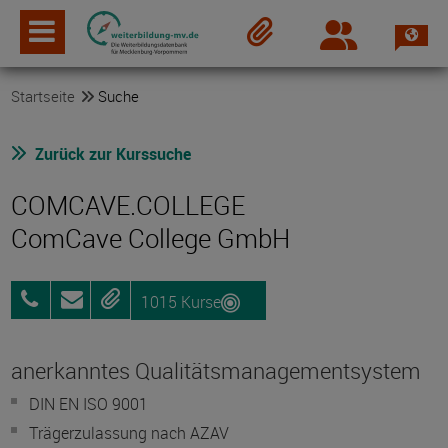
Spra
Login
Merkzettel
Startseite
Suche
Zurück zur Kurssuche
COMCAVE.COLLEGE
ComCave College GmbH
1015 Kurse
0800
Anfragen
Merken
25072012
anerkanntes Qualitätsmanagementsystem
DIN EN ISO 9001
Trägerzulassung nach AZAV