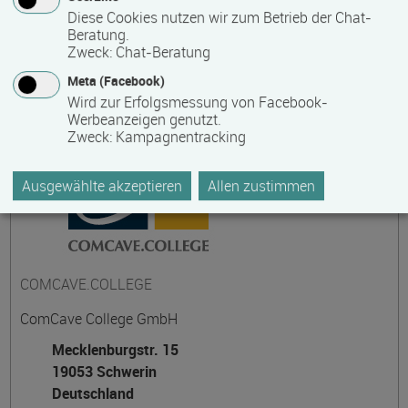
Diese Cookies nutzen wir zum Betrieb der Chat-
Beratung.
Zweck
:
Chat-Beratung
Kontakt
Meta (Facebook)
Wird zur Erfolgsmessung von Facebook-
Werbeanzeigen genutzt.
Zweck
:
Kampagnentracking
Ausgewählte akzeptieren
Allen zustimmen
COMCAVE.COLLEGE
ComCave College GmbH
Mecklenburgstr. 15
19053 Schwerin
Deutschland