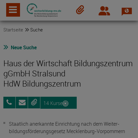
Spra
Login
Merkzettel
Startseite
Suche
Neue Suche
Haus der Wirtschaft Bildungszentrum
gGmbH Stralsund
HdW Bildungszentrum
14 Kurse
03831
Anfragen
Merken
477
304
Staatlich anerkannte Einrichtung nach dem Weiter­
bildungs­förderungs­gesetz Mecklenburg-Vorpommern