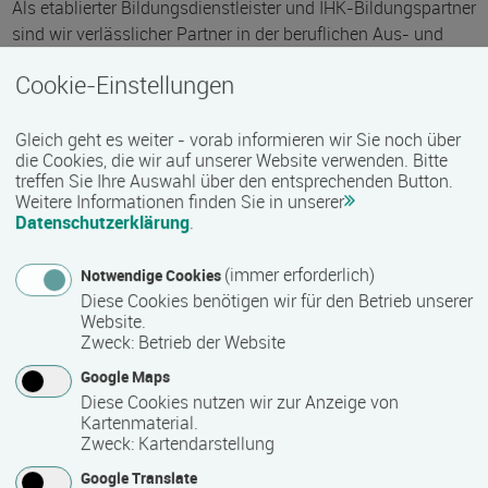
Als etablierter Bildungsdienstleister und IHK-Bildungspartner
sind wir verlässlicher Partner in der beruflichen Aus- und
Weiterbildung sowie in der Weiterbildung und
Cookie-Einstellungen
Maßnahmendurchführung nach SGBII und III. Unsere
Angebote umfassen u.a. die Bereiche
Gleich geht es weiter - vorab informieren wir Sie noch über
• gewerblich-technische Qualifizierung (geprüfter
die Cookies, die wir auf unserer Website verwenden. Bitte
treffen Sie Ihre Auswahl über den entsprechenden Button.
Industriemeister Metall und Elektro)
Weitere Informationen finden Sie in unserer
• pädagogische Weiterbildungen (Integrationshelfer,
Datenschutzerklärung
.
Weiterbildung Pädagogik/Erziehung, Seminare zu aktuellen
Themen)
(immer erforderlich)
Notwendige Cookies
• IT-Qualifizierung und Ausbildung (Fachinformatiker)
Diese Cookies benötigen wir für den Betrieb unserer
• Erwerb der Berufsreife
Website.
Zweck
:
Betrieb der Website
Unser Team berät kompetent zu den vielfältigen Bildungs-
Google Maps
und Fördermöglichkeiten und erstellt für jeden Kunden ein
Diese Cookies nutzen wir zur Anzeige von
maßgeschneidertes Angebot bzw. einen individuellen
Kartenmaterial.
Förderplan. Als Kooperationspartner zeichnet sich das Haus
Zweck
:
Kartendarstellung
der Wirtschaft Bildungszentrum durch Fachwissen,
Google Translate
Engagement und langjährige Partnerschaften mit den