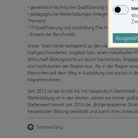
• gewerblich-technische Qualifizierung (geprüfter Indus
Met
• pädagogische Weiterbildungen (Integrationshelfer, We
Wi
Themen)
Zw
• IT-Qualifizierung und Ausbildung (Fachinformatiker)
• Erwerb der Berufsreife
Ausgewähl
Unser Team berät kompetent zu den vielfältigen Bildung
maßgeschneidertes Angebot bzw. einen individuellen Fö
Wirtschaft Bildungszentrum durch Fachwissen, Engage
und Institutionen der Region aus. Als in der Region aus
Menschen auf dem Weg in Ausbildung und zurück in die 
Migranten/innen.
Seit 2012 ist die Schöll AG mit Hauptsitz in Darmstadt
Weiterbildung ist in den letzten Jahren ein immer grö
Stellenwert nimmt seit 2014 die „Bürgerakademie Stral
freizeitlichen Bildung bereithält und somit ihren Anteil 
Seitenanfang