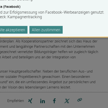
triemeister Metall und Elektro)
a (Facebook)
iterbildung Pädagogik/Erziehung, Seminare zu aktuellen
rd zur Erfolgsmessung von Facebook-Werbeanzeigen genutzt.
eck
:
Kampagnentracking
te akzeptieren
Allen zustimmen
s- und Fördermöglichkeiten und erstellt für jeden Kunden ein
rderplan. Als Kooperationspartner zeichnet sich das Haus der
ment und langjährige Partnerschaften mit den Unternehmen
gezeichnet vernetzter Bildungsträger helfen wir zugleich täglich
Arbeit und beteiligen uns an der Integration von
 unser Hauptgesellschafter. Neben der beruflichen Aus- und
ßerer sozialer Projektbereich gewachsen. Einen besonderen
sund“ ein, die ein umfassendes Angebot zur persönlichen und
an der Vision des lebenslangen Lernens leistet.
Seite auf Xing teilen
Seite auf LinkedIn teilen
Seite auf Facebook teilen
Seite auf X teilen
Empfehlen
Link kopieren