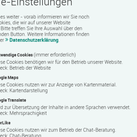
e-Einstellungen
bildungs­förderungs­gesetz Mecklenburg-Vorpommern
 es weiter - vorab informieren wir Sie noch
okies, die wir auf unserer Website
Bitte treffen Sie Ihre Auswahl über den
ystem
nden Button.
Weitere Informationen finden
rer
Datenschutzerklärung
.
(immer erforderlich)
wendige Cookies
se Cookies benötigen wir für den Betrieb unserer Website.
eck
:
Betrieb der Website
ters
ogle Maps
se Cookies nutzen wir zur Anzeige von Kartenmaterial.
lsund“ (HdW) ist eine 1991 gegründete gemeinnützige
eck
:
Kartendarstellung
ldung in Stralsund. Wir sind seit 1996 „Staatlich anerkannte
gle Translate
rg-Vorpommern, von 2005 bis 2013 nach LQW, seit 2017 nach
d zur Übersetzung der Inhalte in andere Sprachen verwendet.
6 nach dem Recht der Arbeitsförderung (AZAV) zertifiziert.
eck
:
Mehrsprachigkeit
rtner sind wir verlässlicher Partner in der beruflichen Aus- und
rLike
mendurchführung nach SGBII und III. Unsere Angebote
se Cookies nutzen wir zum Betrieb der Chat-Beratung.
eck
:
Chat-Beratung