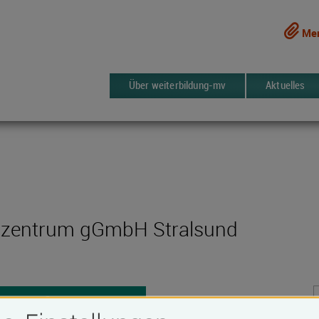
Mer
Über weiterbildung-mv
Aktuelles
gszentrum gGmbH Stralsund
13 Kurse
rken