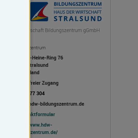
Haus der Wirtschaft Bildungszentrum gGmbH
Stralsund
HdW Bildungszentrum
Heinrich-Heine-Ring 76
18435 Stralsund
Deutschland
barrierefreier Zugang
03831 477 304
info(at)hdw-bildungszentrum.de
Kontaktformular
https://www.hdw-
bildungszentrum.de/