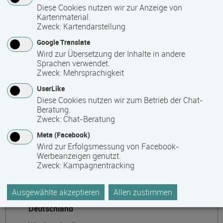
IBB Institut für Berufliche Bildung AG
Diese Cookies nutzen wir zur Anzeige von
Kartenmaterial.
Bebelstraße 40
Zweck
:
Kartendarstellung
21614 Buxtehude
Google Translate
Deutschland
Wird zur Übersetzung der Inhalte in andere
0381 96903075
Sprachen verwendet.
Zweck
:
Mehrsprachigkeit
kundencenter(at)ibb.com
UserLike
Kontaktformular
Diese Cookies nutzen wir zum Betrieb der Chat-
Beratung.
https://www.ibb.com
Zweck
:
Chat-Beratung
Meta (Facebook)
Wird zur Erfolgsmessung von Facebook-
Weitere Kontakte
Werbeanzeigen genutzt.
Zweck
:
Kampagnentracking
Institut für Berufliche Bildung Rostock
Strandstraße 25
Ausgewählte akzeptieren
Allen zustimmen
18055 Rostock
Deutschland