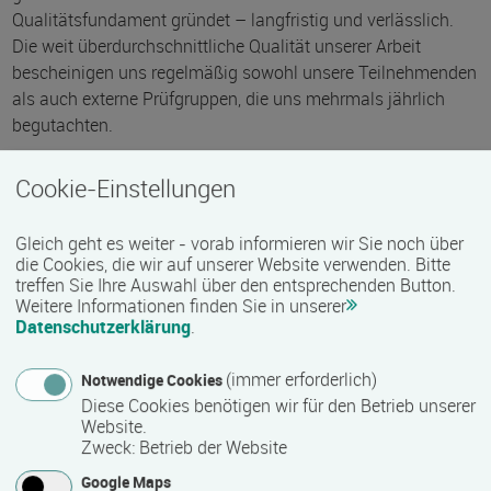
Qualitätsfundament gründet – langfristig und verlässlich.
Die weit überdurchschnittliche Qualität unserer Arbeit
bescheinigen uns regelmäßig sowohl unsere Teilnehmenden
als auch externe Prüfgruppen, die uns mehrmals jährlich
begutachten.
Wir freuen uns sehr, Sie bald als Teilnehmer bei uns zu
Cookie-Einstellungen
begrüßen! Vereinbaren Sie gleich einen unverbindlichen
Beratungstermin.
Gleich geht es weiter - vorab informieren wir Sie noch über
die Cookies, die wir auf unserer Website verwenden. Bitte
treffen Sie Ihre Auswahl über den entsprechenden Button.
Weitere Informationen finden Sie in unserer
Datenschutzerklärung
.
Kontakt
(immer erforderlich)
Notwendige Cookies
Diese Cookies benötigen wir für den Betrieb unserer
Website.
Zweck
:
Betrieb der Website
Google Maps