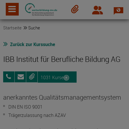
Spra
Login
Merkzettel
Startseite
Suche
Zurück zur Kurssuche
IBB Institut für Berufliche Bildung AG
1031 Kurse
0381
Anfragen
Merken
96903075
anerkanntes Qualitätsmanagementsystem
DIN EN ISO 9001
Trägerzulassung nach AZAV