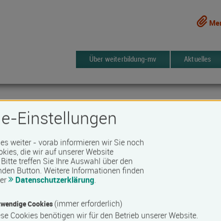
Mer
Über weiterbildung-mv
Aktuelles
e-Einstellungen
Suche ändern
 es weiter - vorab informieren wir Sie noch
okies, die wir auf unserer Website
IfW) an der Hochschule Neubrandenbur
Bitte treffen Sie Ihre Auswahl über den
nden Button.
Weitere Informationen finden
rer
Datenschutzerklärung
.
41 Kurse
Merken
(immer erforderlich)
wendige Cookies
se Cookies benötigen wir für den Betrieb unserer Website.