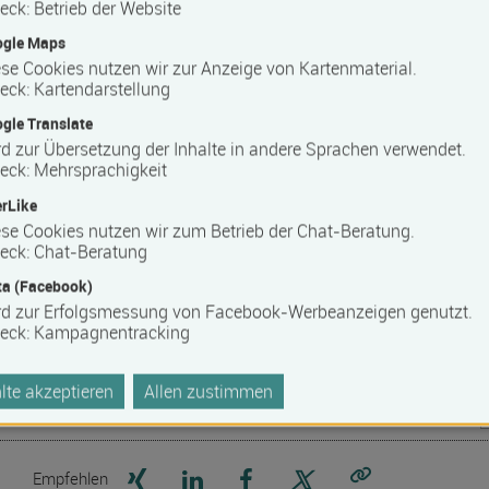
eck
:
Betrieb der Website
bildungs­förderungs­gesetz Mecklenburg-Vorpommern
ogle Maps
se Cookies nutzen wir zur Anzeige von Kartenmaterial.
ters
eck
:
Kartendarstellung
Neubrandenburg versteht sich seit jeher als regionaler
gle Translate
 im Elementarbereich sowie für die Soziale Arbeit und ist in
d zur Übersetzung der Inhalte in andere Sprachen verwendet.
auch darüber, dass unsere Angebote zunehmend überregional
eck
:
Mehrsprachigkeit
ern Teilnehmer/innen bei uns in Neubrandenburg begrüßen
rLike
er absolvierten Fortbildungen Bestätigungen gem. der
se Cookies nutzen wir zum Betrieb der Chat-Beratung.
rg-Vorpommern vom IfW zu erhalten.
eck
:
Chat-Beratung
 mehr Einrichtungen, Vereine, Organisationen oder auch
a (Facebook)
 Inhouse-Schulungsangebot offerieren zu lassen, um eine
rd zur Erfolgsmessung von Facebook-Werbeanzeigen genutzt.
 schulen zu lassen. Eine äußerst effektive und preiswerte
eck
:
Kampagnentracking
te akzeptieren
Allen zustimmen
Seite auf Xing teilen
Seite auf LinkedIn teilen
Seite auf Facebook teilen
Seite auf X teilen
Empfehlen