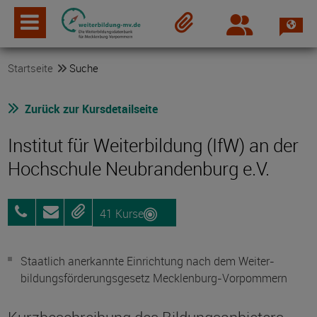
Spra
Login
Merkzettel
Startseite
Suche
Zurück zur Kursdetailseite
Institut für Weiterbildung (IfW) an der
Hochschule Neubrandenburg e.V.
41 Kurse
0395
Anfragen
Merken
5693-
8700
Staatlich anerkannte Einrichtung nach dem Weiter­
bildungs­förderungs­gesetz Mecklenburg-Vorpommern