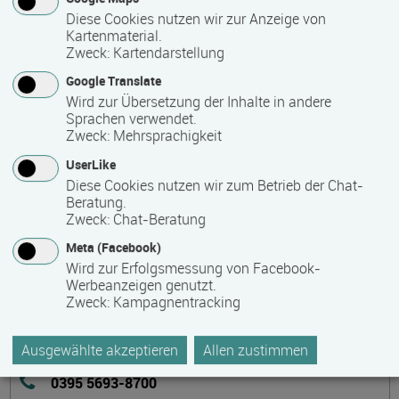
schulen zu lassen. Eine äußerst effektive und preiswerte
Diese Cookies nutzen wir zur Anzeige von
Kartenmaterial.
Möglichkeit.
Zweck
:
Kartendarstellung
Sprechen auch Sie uns gern an bei eigenem Bedarf!
Google Translate
Wird zur Übersetzung der Inhalte in andere
Sprachen verwendet.
Zweck
:
Mehrsprachigkeit
Kontakt
UserLike
Diese Cookies nutzen wir zum Betrieb der Chat-
Beratung.
Zweck
:
Chat-Beratung
Meta (Facebook)
Institut für Weiterbildung (IfW) an der Hochschule
Wird zur Erfolgsmessung von Facebook-
Neubrandenburg e.V.
Werbeanzeigen genutzt.
Zweck
:
Kampagnentracking
Brodaer Straße 2
17033 Neubrandenburg
Ausgewählte akzeptieren
Allen zustimmen
Deutschland
0395 5693-8700