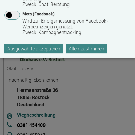
ziehen.
Zweck
:
Chat-Beratung
Meta (Facebook)
Wird zur Erfolgsmessung von Facebook-
Werbeanzeigen genutzt.
Kontakt
Zweck
:
Kampagnentracking
Ausgewählte akzeptieren
Allen zustimmen
Ökohaus e.V.
-nachhaltig leben lernen-
Hermannstraße 36
18055 Rostock
Deutschland
Wegbeschreibung
0381 454409