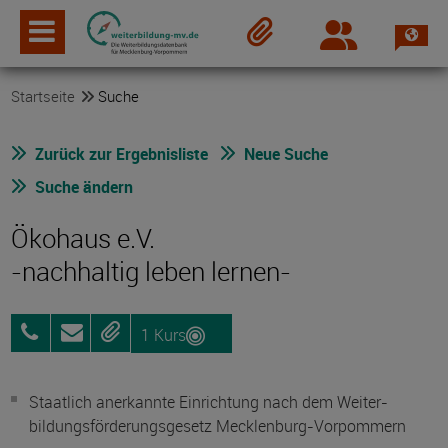
Spra
Login
Merkzettel
Startseite
Suche
Zurück zur Ergebnisliste
Neue Suche
Suche ändern
Ökohaus e.V.
-nachhaltig leben lernen-
1 Kurs
0381
Anfragen
Merken
454409
Staatlich anerkannte Einrichtung nach dem Weiter­
bildungs­förderungs­gesetz Mecklenburg-Vorpommern