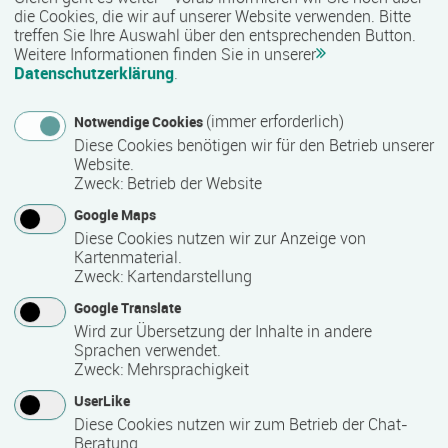
Ausstellungen und soziokulturelle Veranstaltungen zu
die Cookies, die wir auf unserer Website verwenden. Bitte
treffen Sie Ihre Auswahl über den entsprechenden Button.
aktuellen Themen. Ein Schwerpunkt des Projektes ist die
Weitere Informationen finden Sie in unserer
Ausbildung und Begleitung von Multiplikator/-innen. Dabei
Datenschutzerklärung
.
werden junge Erwachsene durch ein umfassendes
Seminarangebot und vielfältige Partizipationsmöglichkeiten
(immer erforderlich)
Notwendige Cookies
für die selbstständige entwicklungspolitische Arbeit mit
Diese Cookies benötigen wir für den Betrieb unserer
Schul- und Berufsschulklassen qualifiziert. Zum aktiven
Website.
Team gehören mittlerweile ca. 40 Multiplikator/-innen die
Zweck
:
Betrieb der Website
jährlich rund 150 Bildungsveranstaltungen in ganz
Google Maps
Mecklenburg-Vorpommern konzipieren und durchführen.
Diese Cookies nutzen wir zur Anzeige von
Kartenmaterial.
Unser Bildungskonzept
ist dem Leitbild einer
Bildung für
Zweck
:
Kartendarstellung
nachhaltige Entwicklung
(BNE) verpflichtet. Mit unseren
Google Translate
Bildungsangeboten wollen wir die Auseinandersetzung mit
Wird zur Übersetzung der Inhalte in andere
einer global gerechten und nachhaltigen Lebensweise
Sprachen verwendet.
fördern und Gestaltungskompetenzen vermitteln. Die BNE
Zweck
:
Mehrsprachigkeit
befähigt unsere Zielgruppen dazu, bewusste Entscheidungen
UserLike
basierend auf der Abschätzung von Konsequenzen für
Diese Cookies nutzen wir zum Betrieb der Chat-
nachfolgende Generationen und andere Weltregionen zu
Beratung.