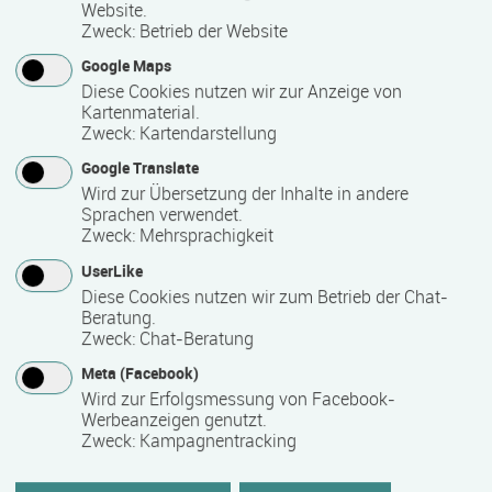
Sprachen“. Entsprechend ihrer erreichten Niveaustufe
Website.
Zweck
:
Betrieb der Website
erhalten die Teilnehmenden von uns gern eine
Teilnahmebescheinigung.
Google Maps
Diese Cookies nutzen wir zur Anzeige von
Die Schule wird von Gernot Hohnstein geleitet, unterstützt
Kartenmaterial.
von einem engagierten und qualifizierten Team aus
Zweck
:
Kartendarstellung
Lehrkräften mit muttersprachlichem oder vergleichbarem
Google Translate
Hintergrund und Skandinavisten mit teils über 20 Jahren
Wird zur Übersetzung der Inhalte in andere
Lehrerfahrung.
Sprachen verwendet.
Zweck
:
Mehrsprachigkeit
UserLike
Kontakt
Diese Cookies nutzen wir zum Betrieb der Chat-
Beratung.
Zweck
:
Chat-Beratung
Meta (Facebook)
Wird zur Erfolgsmessung von Facebook-
Werbeanzeigen genutzt.
skandia-lingua.de
Zweck
:
Kampagnentracking
Sprachschule für Nordeuropa