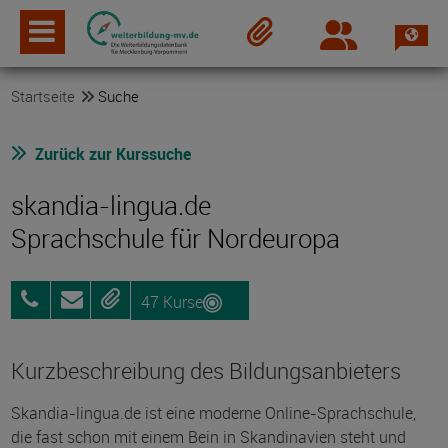
Spra
Login
Merkzettel
Startseite
Suche
Zurück zur Kurssuche
skandia-lingua.de
Sprachschule für Nordeuropa
47 Kurse
0157
Anfragen
Merken
38435587
Kurzbeschreibung des Bildungsanbieters
Skandia-lingua.de ist eine moderne Online-Sprachschule,
die fast schon mit einem Bein in Skandinavien steht und