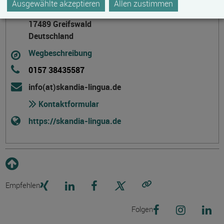
Ausgewählte akzeptieren
Allen zustimmen
Feldstraße 9
17489 Greifswald
Deutschland
Wegbeschreibung
0157 38435587
info(at)skandia-lingua.de
Kontaktformular
https://skandia-lingua.de
Empfehlen
Link kopieren
Folgen