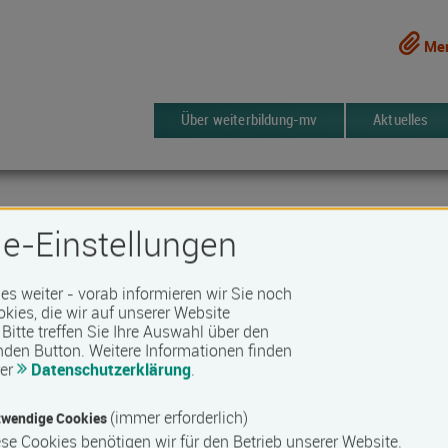
Mer
Über weiterbildung-mv
Aktuelles
e-Einstellungen
 es weiter - vorab informieren wir Sie noch
okies, die wir auf unserer Website
g-Vorpommern
Bitte treffen Sie Ihre Auswahl über den
nden Button.
Weitere Informationen finden
rer
Datenschutzerklärung
.
3550 Kurse
rken
(immer erforderlich)
wendige Cookies
se Cookies benötigen wir für den Betrieb unserer Website.