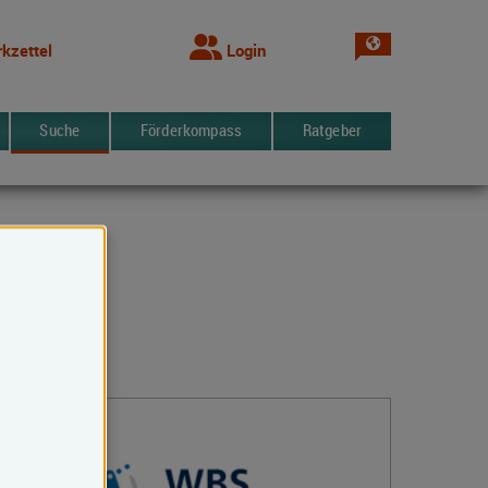
Sprache wechsel
kzettel
Login
Suche
Förderkompass
Ratgeber
Kontakt