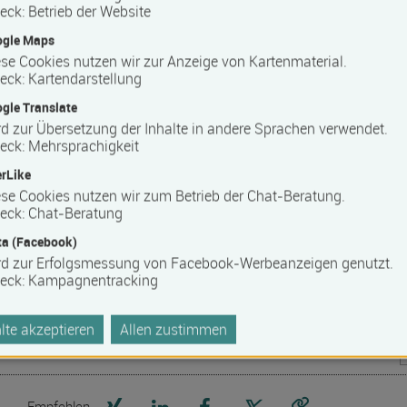
eck
:
Betrieb der Website
bildungs­förderungs­gesetz Mecklenburg-Vorpommern
ogle Maps
ystem
se Cookies nutzen wir zur Anzeige von Kartenmaterial.
eck
:
Kartendarstellung
gle Translate
d zur Übersetzung der Inhalte in andere Sprachen verwendet.
eck
:
Mehrsprachigkeit
ters
rLike
se Cookies nutzen wir zum Betrieb der Chat-Beratung.
eck
:
Chat-Beratung
us der betrieblichen Personalentwicklung an Ihrer Seite.
a (Facebook)
chen Bildung weitergebildet und beim Berufseinstieg
rd zur Erfolgsmessung von Facebook-Werbeanzeigen genutzt.
eitgebern durch unsere bundesweiten Niederlassungen und die
eck
:
Kampagnentracking
in anerkannter Qualifikationsnachweis in ganz Deutschland.
te akzeptieren
Allen zustimmen
000 zertifiziert. WBS TRAINING ist SAP Bildungspartner und
ftwareunternehmen, Verbänden und Netzwerken.
Seite auf Xing teilen
Seite auf LinkedIn teilen
Seite auf Facebook teilen
Seite auf X teilen
Empfehlen