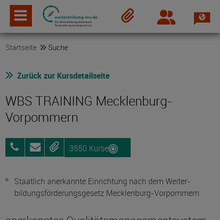
Spra
Login
Merkzettel
Startseite
Suche
Zurück zur Kursdetailseite
WBS TRAINING Mecklenburg-
Vorpommern
3550 Kurse
0385
Anfragen
Merken
2095720
Staatlich anerkannte Einrichtung nach dem Weiter­
bildungs­förderungs­gesetz Mecklenburg-Vorpommern