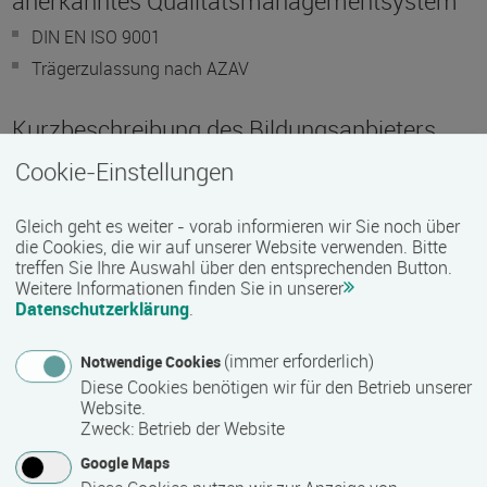
anerkanntes Qualitätsmanagementsystem
DIN EN ISO 9001
Trägerzulassung nach AZAV
Kurzbeschreibung des Bildungsanbieters
Cookie-Einstellungen
WBS TRAINING - Ihr starker Partner
Mit WBS TRAINING haben Sie einen erfahrenen Partner aus
Gleich geht es weiter - vorab informieren wir Sie noch über
der betrieblichen Personalentwicklung an Ihrer Seite.
die Cookies, die wir auf unserer Website verwenden. Bitte
treffen Sie Ihre Auswahl über den entsprechenden Button.
Tausende Teilnehmer haben wir seit 1987 in der beruflichen
Weitere Informationen finden Sie in unserer
Bildung weitergebildet und beim Berufseinstieg erfolgreich
Datenschutzerklärung
.
unterstützt. Das WBS-Zeugnis ist bei Arbeitgebern durch
unsere bundesweiten Niederlassungen und die feste
(immer erforderlich)
Notwendige Cookies
Verzahnung mit unserem Firmenkundengeschäft ein
Diese Cookies benötigen wir für den Betrieb unserer
anerkannter Qualifikationsnachweis in ganz Deutschland.
Website.
Zweck
:
Betrieb der Website
Unser Qualitätsmanagement ist nach DIN EN ISO 9001:2000
Google Maps
zertifiziert. WBS TRAINING ist SAP Bildungspartner und