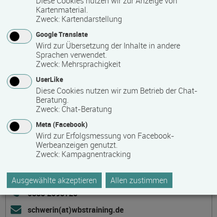
Diese Cookies nutzen wir zur Anzeige von
zertifizierter Kooperationspartner bei zahlreichen
Kartenmaterial.
Softwareunternehmen, Verbänden und Netzwerken.
Zweck
:
Kartendarstellung
Google Translate
Wird zur Übersetzung der Inhalte in andere
Kontakt
Sprachen verwendet.
Zweck
:
Mehrsprachigkeit
UserLike
Diese Cookies nutzen wir zum Betrieb der Chat-
Beratung.
Zweck
:
Chat-Beratung
WBS TRAINING Mecklenburg-Vorpommern
Meta (Facebook)
Wird zur Erfolgsmessung von Facebook-
Werkstraße 713
Werbeanzeigen genutzt.
19061 Schwerin
Zweck
:
Kampagnentracking
Deutschland
barrierefreier Zugang
Ausgewählte akzeptieren
Allen zustimmen
0385 2095720
schwerin(at)wbstraining.de