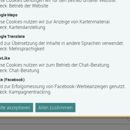
se Cookies benötigen wir für den Betrieb unserer Website.
eck
:
Betrieb der Website
ters
ogle Maps
se Cookies nutzen wir zur Anzeige von Kartenmaterial.
eck
:
Kartendarstellung
itenden Weiterbildungsangeboten der WINGS. Qualifizieren Sie
ching, Change Management, HR-Management, Personal- und
gle Translate
ermitteln die Fähigkeit, wissenschaftliche Methoden und
d zur Übersetzung der Inhalte in andere Sprachen verwendet.
eck
:
Mehrsprachigkeit
ektueller und sozialer Kompetenzen ausgerichtet. Situative
rLike
ftlich fundiert erarbeitet und in dem jeweiligen beruflichen
se Cookies nutzen wir zum Betrieb der Chat-Beratung.
ließt mit einem staatlichen Hochschulzertifikat ab und ebnet
eck
:
Chat-Beratung
a (Facebook)
rd zur Erfolgsmessung von Facebook-Werbeanzeigen genutzt.
eck
:
Kampagnentracking
te akzeptieren
Allen zustimmen