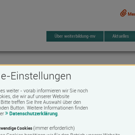
Mer
Über weiterbildung-mv
Aktuelles
e-Einstellungen
 es weiter - vorab informieren wir Sie noch
okies, die wir auf unserer Website
Bitte treffen Sie Ihre Auswahl über den
chule Wismar
nden Button.
Weitere Informationen finden
rer
Datenschutzerklärung
.
(immer erforderlich)
wendige Cookies
9 Kurse
erken