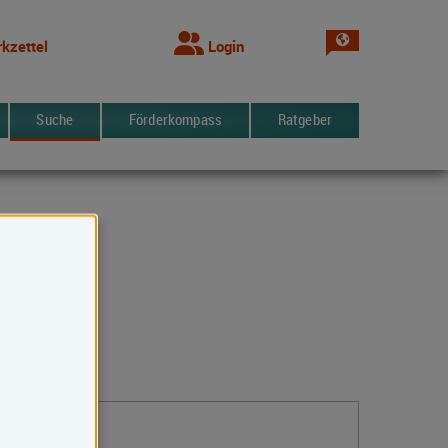
Sprache wechsel
kzettel
Login
Suche
Förderkompass
Ratgeber
Kontakt