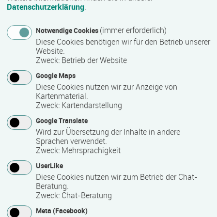
Datenschutzerklärung
.
Beschreibung
Die Handwerkskammer OM-V und die
(immer erforderlich)
Notwendige Cookies
NACHFOLGEZENTRALE MV bieten regelmäßige
Diese Cookies benötigen wir für den Betrieb unserer
Website.
Beratungssprechtage an.
Zweck
:
Betrieb der Website
Damit sollen Übergeber/-innen und potenziellen
Google Maps
Nachfolger/-innen die Möglichkeit gegeben werden, sich in
Diese Cookies nutzen wir zur Anzeige von
einem ersten Gespräch mit den Beratern einen Überblick
Kartenmaterial.
Zweck
:
Kartendarstellung
über den aktuellen persönlichen Stand zu verschaffen und
die Leistungsangebote kennen zu lernen.
Google Translate
Wird zur Übersetzung der Inhalte in andere
Die Beratungssprechtage sind für Interessierte kostenfrei.
Sprachen verwendet.
Zweck
:
Mehrsprachigkeit
Es wird um Voranmeldung gebeten.
UserLike
Teilnahmegebühr
Diese Cookies nutzen wir zum Betrieb der Chat-
Beratung.
kostenfrei
Zweck
:
Chat-Beratung
Weitere Informationen
Meta (Facebook)