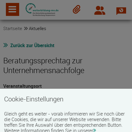
Spra
Login
Merkzettel
Startseite
Aktuelles
Zurück zur Übersicht
Beratungssprechtag zur
Unternehmensnachfolge
Veranstaltungsort
17489 Greifswald
Cookie-Einstellungen
Bahnhofstr. 1, Kreishandwerkerschaft Vorpommern-
Greifswald
Gleich geht es weiter - vorab informieren wir Sie noch über
Datum
die Cookies, die wir auf unserer Website verwenden. Bitte
treffen Sie Ihre Auswahl über den entsprechenden Button.
24.11.2026, 09:00 Uhr - 16:00 Uhr
Weitere Informationen finden Sie in unserer