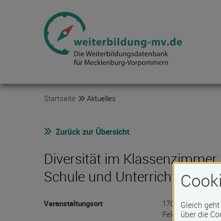
Startseite
Aktuelles
Zurück zur Übersicht
Diversität im Klassenzimmer 
Schule und Unterricht
Cooki
Veranstaltungsort
17033 Neubrande
Gleich geht
über die Co
Feldstraße 3 PHÖ