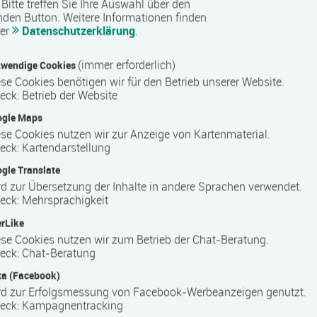
Bitte treffen Sie Ihre Auswahl über den
nden Button.
Weitere Informationen finden
Uhr - 12:30 Uhr
rer
Datenschutzerklärung
.
t Unsicherheiten und Berührungsängste aus.
(immer erforderlich)
wendige Cookies
d Vorurteile herrschen bei Jugendlichen. Schule kann als
se Cookies benötigen wir für den Betrieb unserer Website.
lle Jugendlichen erreicht, einen wichtigen Beitrag zum Abbau
eck
:
Betrieb der Website
ur Identitätsfindung von Jugendlichen leisten.
ogle Maps
ltung ist, Lehrer*innen und Pädagog*innen Wissen zur
se Cookies nutzen wir zur Anzeige von Kartenmaterial.
eck
:
Kartendarstellung
tteln und die Frage „Was kann ich zur Thematik im
n – und wie?“, helfen zu beantworten.
gle Translate
d zur Übersetzung der Inhalte in andere Sprachen verwendet.
 alle, die die Themen im Unterricht oder außerschulisch
eck
:
Mehrsprachigkeit
rLike
d:
se Cookies nutzen wir zum Betrieb der Chat-Beratung.
 Themen Sexualität und Geschlecht,
eck
:
Chat-Beratung
 Entwicklung von Kindern Jugendlichen,
a (Facebook)
Sexualerziehung von Kindern und Jugendlichen,
rd zur Erfolgsmessung von Facebook-Werbeanzeigen genutzt.
lung u.a. zur Unterrichtgestaltung sowie
eck
:
Kampagnentracking
 Veranstaltungsdurchführung.