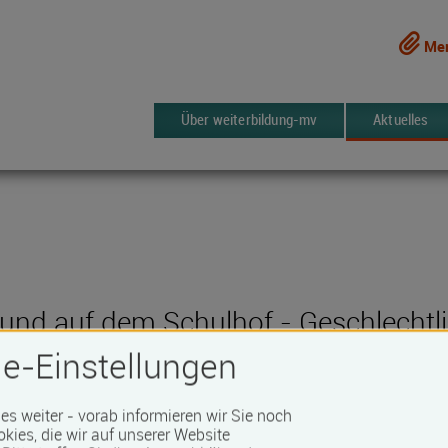
Mer
Über weiterbildung-mv
Aktuelles
und auf dem Schulhof - Geschlechtlich
e-Einstellungen
nburg
 es weiter - vorab informieren wir Sie noch
okies, die wir auf unserer Website
NIXEUM im Tagungsraum 11. Etage,/ggf. Tilly-Schanzen-