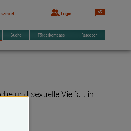
Sprache wechsel
kzettel
Login
Suche
Förderkompass
Ratgeber
e und sexuelle Vielfalt in