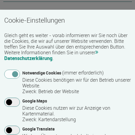
Termin
Cookie-Einstellungen
28.09.2026 - 02.10.2026
Gleich geht es weiter - vorab informieren wir Sie noch über
die Cookies, die wir auf unserer Website verwenden. Bitte
Mindest­teilnehmer­anzahl
treffen Sie Ihre Auswahl über den entsprechenden Button.
Weitere Informationen finden Sie in unserer
10
Datenschutzerklärung
.
(immer erforderlich)
Notwendige Cookies
Maximale Teilnehmerzahl
Diese Cookies benötigen wir für den Betrieb unserer
Website.
20
Zweck
:
Betrieb der Website
Google Maps
Teilnahmegebühr
Diese Cookies nutzen wir zur Anzeige von
Kartenmaterial.
0,00 €
Zweck
:
Kartendarstellung
Google Translate
bitte beim Veranstalter erfragen