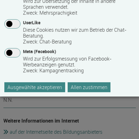
Wird zur Übersetzung der Inhalte in andere
Sprachen verwendet.
(wird nicht durch das Bildungsfreistellungsgesetz erstattet)
Zweck
:
Mehrsprachigkeit
UserLike
Hinweis des Datenbankbetreibers: Bitte erfragen Sie beim
Diese Cookies nutzen wir zum Betrieb der Chat-
Anbieter eventuell auftretende Nebenkosten!
Beratung.
Zweck
:
Chat-Beratung
Meta (Facebook)
Fördermöglichkeiten
Wird zur Erfolgsmessung von Facebook-
Werbeanzeigen genutzt.
Bildungsfreistellung (Bildungsurlaub)
Zweck
:
Kampagnentracking
Ausgewählte akzeptieren
Allen zustimmen
Dozent
N.N.
Weitere Informationen im Internet
auf der Internetseite des Bildungsanbieters