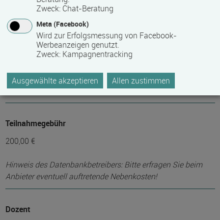
Zweck
:
Chat-Beratung
Mindest­teilnehmer­anzahl
Meta (Facebook)
Wird zur Erfolgsmessung von Facebook-
4
Werbeanzeigen genutzt.
Zweck
:
Kampagnentracking
Maximale Teilnehmerzahl
Ausgewählte akzeptieren
Allen zustimmen
6
Teilnahmegebühr
200,00 €
Hinweis des Datenbankbetreibers: Bitte erfragen Sie beim
Anbieter eventuell auftretende Nebenkosten!
Dozent