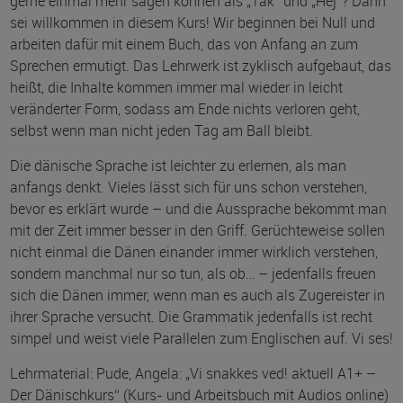
gerne einmal mehr sagen können als „Tak“ und „Hej“? Dann
sei willkommen in diesem Kurs! Wir beginnen bei Null und
arbeiten dafür mit einem Buch, das von Anfang an zum
Sprechen ermutigt. Das Lehrwerk ist zyklisch aufgebaut, das
heißt, die Inhalte kommen immer mal wieder in leicht
veränderter Form, sodass am Ende nichts verloren geht,
selbst wenn man nicht jeden Tag am Ball bleibt.
Die dänische Sprache ist leichter zu erlernen, als man
anfangs denkt. Vieles lässt sich für uns schon verstehen,
bevor es erklärt wurde – und die Aussprache bekommt man
mit der Zeit immer besser in den Griff. Gerüchteweise sollen
nicht einmal die Dänen einander immer wirklich verstehen,
sondern manchmal nur so tun, als ob… – jedenfalls freuen
sich die Dänen immer, wenn man es auch als Zugereister in
ihrer Sprache versucht. Die Grammatik jedenfalls ist recht
simpel und weist viele Parallelen zum Englischen auf. Vi ses!
Lehrmaterial: Pude, Angela: „Vi snakkes ved! aktuell A1+ –
Der Dänischkurs“ (Kurs- und Arbeitsbuch mit Audios online)