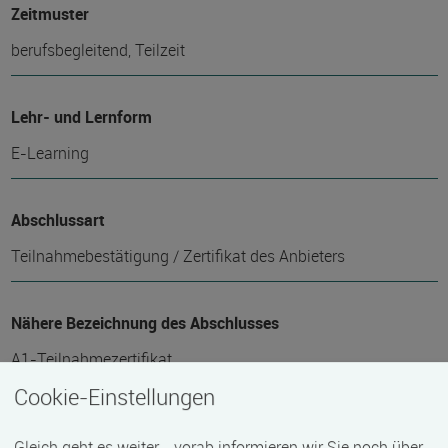
Zeitmuster
berufsbegleitend, Teilzeit
Lehr- und Lernform
E-Learning
Abschlussart
Teilnahmebestätigung / Zertifikat des Anbieters
Nähere Bezeichnung des Abschlusses
A1-Teilnahmezertifikat
Cookie-Einstellungen
Voraussichtliche Dauer
Gleich geht es weiter - vorab informieren wir Sie noch über