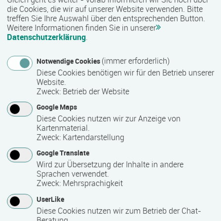
10 Woche(n)
die Cookies, die wir auf unserer Website verwenden. Bitte
treffen Sie Ihre Auswahl über den entsprechenden Button.
Weitere Informationen finden Sie in unserer
Datenschutzerklärung
.
Termin
13.07.2026 - 14.09.2026
(immer erforderlich)
Notwendige Cookies
Diese Cookies benötigen wir für den Betrieb unserer
Website.
Anmeldeende
Zweck
:
Betrieb der Website
Google Maps
10.07.2026
Diese Cookies nutzen wir zur Anzeige von
Kartenmaterial.
Zweck
:
Kartendarstellung
Bemerkungen zum Termin
Google Translate
Montags 19.30 - 21.00 Uhr (10 Sitzungen)
Wird zur Übersetzung der Inhalte in andere
Sprachen verwendet.
Zweck
:
Mehrsprachigkeit
laufender Einstieg möglich
UserLike
Ja
Diese Cookies nutzen wir zum Betrieb der Chat-
Beratung.