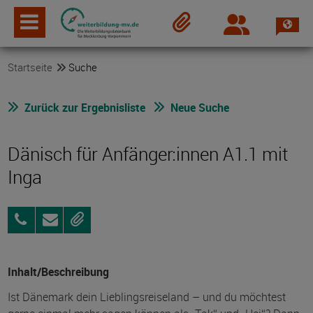
Spra
Login
Merkzettel
Startseite
Suche
Zurück zur Ergebnisliste
Neue Suche
Dänisch für Anfänger:innen A1.1 mit
Inga
0157
Anfragen
Merken
38435587
Inhalt/Beschreibung
Ist Dänemark dein Lieblingsreiseland – und du möchtest